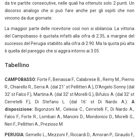
da tre partite consecutive, nelle quali ha ottenuto solo 2 punti. Un
discorso analogo che si può fare anche per gli ospiti che non
vincono da due giornate.
La maggior parte delle ricevitorie così non si sbilancia. La vittoria
del Campobasso è quotata infatti alla cifra di 2.35, a margine del
successo del Perugia stabilito alla cifra di 2.90. Ma la quota più alta
è quella del pareggio che si aggira intorno ai 3.05.
Tabellino
CAMPOBASSO:
Forte F., Benassai F., Calabrese B., Remy M., Pierno
R., Chiarello R., Serra A. (dal 21′ st Pellitteri A.), D’Angelo Sonny (dal
32′ st Falco F.), Martina A. (dal 32′ st Morelli G.), Bifulco A. (dal 32′ st
Cerretelli F.), Di Stefano L. (dal 16′ st Di Nardo A.).
A
disposizione:
Bigonzoni M., Celesia C., Cerretelli F., Di Nardo A.,
Falco F., Forte R., Lombari A., Mancini D., Mondonico D., Morelli G.,
Neri F., Pellitteri A., Prezioso M.
PERUGIA:
Gemello L., Mezzoni F., Riccardi D., Amoran P., Giraudo F.,