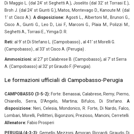
Di Maggio L. (dal 24′ st Seghetti A.), Joselito (dal 32′ st Torrasi E.),
Broh J. (dal 24′ st Giunti G.), Matos, Montevago D., Kanoute M. (dal
1′ st Cisco A.).
A disposizione:
Agosti L., Albertoni M., Brunori G.,
Cisco A., Giunti G., Leo D., Lisi F., Marconi G., Plaia M., Polizzi M.,
Seghetti A., Torrasi E., Yimga D. R.
Reti:
al 9′ st Di Stefano L. (Campobasso) , al 41′ st Morelli G.
(Campobasso) , al 33′ st Cisco A. (Perugia) .
Ammonizioni:
al 27′ pt Calabrese B. (Campobasso), al 7′ st Serra
A. (Campobasso) al 32′ pt Giraudo F. (Perugia).
Le formazioni ufficiali di Campobasso-Perugia
CAMPOBASSO (3-5-2):
Forte: Benassai, Calabrese, Remy; Pierno,
Chiarello, Serra, D’Angelo, Martina; Bifulco, Di Stefano.
A
disposizione:
Neri, Celesia, Mondonico, R. Forte, Di Nardo, Falco,
Lombari, Morelli, Pellitteri, Bigonzoni, Prezioso, Mancini, Cerretelli.
Allenatore:
Fabio Prosperi
PERUGIA (4-3-3):
Gemello; Mezzoni, Amoran, Riccardi, Giraudo; Di