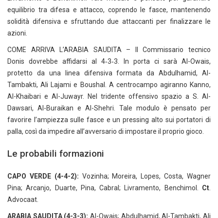
equilibrio tra difesa e attacco, coprendo le fasce, mantenendo
solidità difensiva e sfruttando due attaccanti per finalizzare le
azioni.
COME ARRIVA L’ARABIA SAUDITA – Il Commissario tecnico
Donis dovrebbe affidarsi al 4‑3‑3. In porta ci sarà Al-Owais,
protetto da una linea difensiva formata da Abdulhamid, Al-
Tambakti, Ali Lajami e Boushal. A centrocampo agiranno Kanno,
Al-Khaibari e Al-Juwayr. Nel tridente offensivo spazio a S. Al-
Dawsari, Al-Buraikan e Al-Shehri. Tale modulo è pensato per
favorire l’ampiezza sulle fasce e un pressing alto sui portatori di
palla, così da impedire all’avversario di impostare il proprio gioco.
Le probabili formazioni
CAPO VERDE (4-4-2):
Vozinha; Moreira, Lopes, Costa, Wagner
Pina; Arcanjo, Duarte, Pina, Cabral; Livramento, Benchimol.
Ct
.
Advocaat.
ARABIA SAUDITA (4-3-3):
Al-Owais; Abdulhamid, Al-Tambakti, Ali