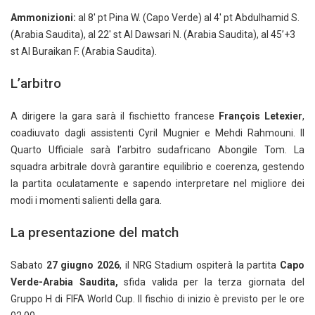
Ammonizioni:
al 8′ pt Pina W. (Capo Verde) al 4′ pt Abdulhamid S.
(Arabia Saudita), al 22′ st Al Dawsari N. (Arabia Saudita), al 45’+3
st Al Buraikan F. (Arabia Saudita).
L’arbitro
A dirigere la gara sarà il fischietto francese
François Letexier
,
coadiuvato dagli assistenti Cyril Mugnier e Mehdi Rahmouni. Il
Quarto Ufficiale sarà l’arbitro sudafricano Abongile Tom. La
squadra arbitrale dovrà garantire equilibrio e coerenza, gestendo
la partita oculatamente e sapendo interpretare nel migliore dei
modi i momenti salienti della gara.
La presentazione del match
Sabato
27 giugno 2026
, il NRG Stadium ospiterà la partita
Capo
Verde-Arabia Saudita,
sfida valida per la terza giornata del
Gruppo H di FIFA World Cup. Il fischio di inizio è previsto per le ore