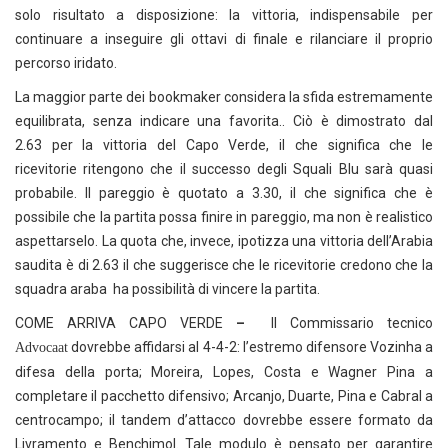
solo risultato a disposizione: la vittoria, indispensabile per
continuare a inseguire gli ottavi di finale e rilanciare il proprio
percorso iridato.
La maggior parte dei bookmaker considera la sfida estremamente
equilibrata, senza indicare una favorita.. Ciò è dimostrato dal
2.63 per la vittoria del Capo Verde, il che significa che le
ricevitorie ritengono che il successo degli Squali Blu sarà quasi
probabile. Il pareggio è quotato a 3.30, il che significa che è
possibile che la partita possa finire in pareggio, ma non è realistico
aspettarselo. La quota che, invece, ipotizza una vittoria dell’Arabia
saudita è di 2.63 il che suggerisce che le ricevitorie credono che la
squadra araba ha possibilità di vincere la partita.
COME ARRIVA CAPO VERDE
–
Il Commissario tecnico
dovrebbe affidarsi al 4-4-2: l’estremo difensore Vozinha a
Advocaat
difesa della porta; Moreira, Lopes, Costa e Wagner Pina a
completare il pacchetto difensivo; Arcanjo, Duarte, Pina e Cabral a
centrocampo; il tandem d’attacco dovrebbe essere formato da
Livramento e Benchimol. Tale modulo è pensato per garantire