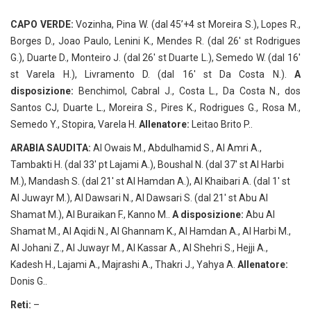
CAPO VERDE:
Vozinha, Pina W. (dal 45’+4 st Moreira S.), Lopes R.,
Borges D., Joao Paulo, Lenini K., Mendes R. (dal 26′ st Rodrigues
G.), Duarte D., Monteiro J. (dal 26′ st Duarte L.), Semedo W. (dal 16′
st Varela H.), Livramento D. (dal 16′ st Da Costa N.).
A
disposizione:
Benchimol, Cabral J., Costa L., Da Costa N., dos
Santos CJ, Duarte L., Moreira S., Pires K., Rodrigues G., Rosa M.,
Semedo Y., Stopira, Varela H.
Allenatore:
Leitao Brito P..
ARABIA SAUDITA:
Al Owais M., Abdulhamid S., Al Amri A.,
Tambakti H. (dal 33′ pt Lajami A.), Boushal N. (dal 37′ st Al Harbi
M.), Mandash S. (dal 21′ st Al Hamdan A.), Al Khaibari A. (dal 1′ st
Al Juwayr M.), Al Dawsari N., Al Dawsari S. (dal 21′ st Abu Al
Shamat M.), Al Buraikan F., Kanno M..
A disposizione:
Abu Al
Shamat M., Al Aqidi N., Al Ghannam K., Al Hamdan A., Al Harbi M.,
Al Johani Z., Al Juwayr M., Al Kassar A., Al Shehri S., Hejji A.,
Kadesh H., Lajami A., Majrashi A., Thakri J., Yahya A.
Allenatore:
Donis G..
Reti:
–