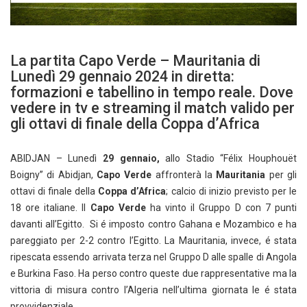
La partita Capo Verde – Mauritania di
Lunedì 29 gennaio 2024 in diretta:
formazioni e tabellino in tempo reale. Dove
vedere in tv e streaming il match valido per
gli ottavi di finale della Coppa d’Africa
ABIDJAN – Lunedì
29 gennaio,
allo Stadio “Félix Houphouët
Boigny” di Abidjan,
Capo Verde
affronterà la
Mauritania
per gli
ottavi di finale della
Coppa d’Africa
; calcio di inizio previsto per le
18 ore italiane. Il
Capo Verde
ha vinto il Gruppo D con 7 punti
davanti all’Egitto. Si é imposto contro Gahana e Mozambico e ha
pareggiato per 2-2 contro l’Egitto. La Mauritania, invece, é stata
ripescata essendo arrivata terza nel Gruppo D alle spalle di Angola
e Burkina Faso. Ha perso contro queste due rappresentative ma la
vittoria di misura contro l’Algeria nell’ultima giornata le é stata
provvidenziale.