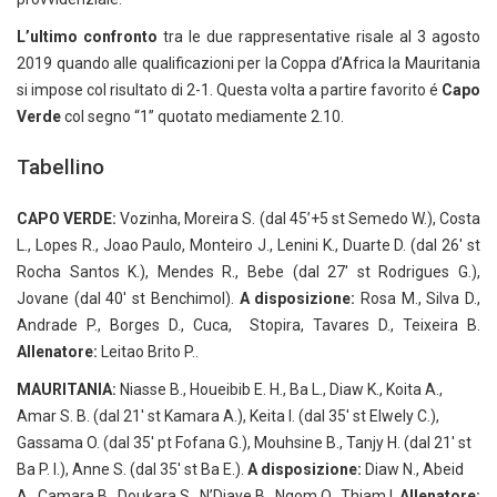
L’ultimo confronto
tra le due rappresentative risale al 3 agosto
2019 quando alle qualificazioni per la Coppa d’Africa la Mauritania
si impose col risultato di 2-1. Questa volta a partire favorito é
Capo
Verde
col segno “1” quotato mediamente 2.10.
Tabellino
CAPO VERDE:
Vozinha, Moreira S. (dal 45’+5 st Semedo W.), Costa
L., Lopes R., Joao Paulo, Monteiro J., Lenini K., Duarte D. (dal 26′ st
Rocha Santos K.), Mendes R., Bebe (dal 27′ st Rodrigues G.),
Jovane (dal 40′ st Benchimol).
A disposizione:
Rosa M., Silva D.,
Andrade P., Borges D., Cuca, Stopira, Tavares D., Teixeira B.
Allenatore:
Leitao Brito P..
MAURITANIA:
Niasse B., Houeibib E. H., Ba L., Diaw K., Koita A.,
Amar S. B. (dal 21′ st Kamara A.), Keita I. (dal 35′ st Elwely C.),
Gassama O. (dal 35′ pt Fofana G.), Mouhsine B., Tanjy H. (dal 21′ st
Ba P. I.), Anne S. (dal 35′ st Ba E.).
A disposizione:
Diaw N., Abeid
A., Camara B., Doukara S., N’Diaye B., Ngom O., Thiam I.
Allenatore: