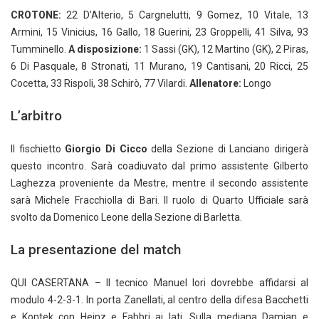
CROTONE:
22 D’Alterio, 5 Cargnelutti, 9 Gomez, 10 Vitale, 13
Armini, 15 Vinicius, 16 Gallo, 18 Guerini, 23 Groppelli, 41 Silva, 93
Tumminello.
A disposizione:
1 Sassi (GK), 12 Martino (GK), 2 Piras,
6 Di Pasquale, 8 Stronati, 11 Murano, 19 Cantisani, 20 Ricci, 25
Cocetta, 33 Rispoli, 38 Schirò, 77 Vilardi.
Allenatore:
Longo
L’arbitro
Il fischietto
Giorgio Di Cicco
della Sezione di Lanciano dirigerà
questo incontro. Sarà coadiuvato dal primo assistente Gilberto
Laghezza proveniente da Mestre, mentre il secondo assistente
sarà Michele Fracchiolla di Bari. Il ruolo di Quarto Ufficiale sarà
svolto da Domenico Leone della Sezione di Barletta.
La presentazione del match
QUI CASERTANA – Il tecnico Manuel Iori dovrebbe affidarsi al
modulo 4-2-3-1. In porta Zanellati, al centro della difesa Bacchetti
e Kontek con Heinz e Fabbri ai lati. Sulla mediana Damian e