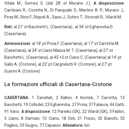
Vitale M., Gomez G. (dal 28′ st Murano J.).
A disposizione:
Cantisani R., Cocetta N., Di Pasquale D., Martino A. P., Murano J.,
Piras M., Ricci F., Rispoli A., Sassi J., Schiro T., Stronati R., Vilardi M.
Reti:
al 21′ st Bacchetti L. (Casertana) , al 34′ st Egharevba D.
(Casertana) .
Ammonizioni:
al 18′ pt Proia F. (Casertana), al 17′ st Carretta M.
(Casertana), al 24′ st Llano Massa M. T. (Casertana), al 27′ st
Bacchetti L. (Casertana), al 45’+2 st Ciano C. (Casertana) al 14′ pt
Gallo A. (Crotone), al 22′ pt Cargnelutti R. (Crotone), al 27′ pt
Guerini A. (Crotone).
Le formazioni ufficiali di Casertana-Crotone
CASERTANA:
1 Zanellati, 2 Kallon, 4 Kontek, 7 Carretta, 13
Bacchetti, 19 Collodel, 23 Egharevba, 27 Proia, 37 Falasca, 44 Gatti,
91 Vano.
A disposizione:
12 Pareiko (GK), 22 Vilardi (GK), 3 Fabbri,
5 Llano, 8 Damian, 10 Ciano, 18 Deli, 21 Frison, 30 Bianchi, 32
Paglino, 33 Giugno, 77 Capasso.
Allenatore:
Iori