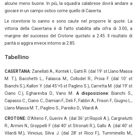
alcune meno buone. In più, la squadra calabrese dovrà andare a
giocare in un campo ostico come quello di Caserta.
Le ricevitorie lo sanno e sono caute nel proporre le quote. La
vittoria della Casertana è di fatto stabilita alla cifra di 3.00, a
margine del successo del Crotone quotato a 2.45. Il risultato di
parità si aggira invece intorno ai 2.85.
Tabellino
CASERTANA:
Zanellati A., Kontek I., Gatti R. (dal 19′ st Llano Massa
M. T.), Bacchetti L., Falasca M., Collodel R., Proia F. (dal 10′ st
Bianchi S.), Kallon Y. (dal 45’+5 st Paglino S.), Carretta M. (dal 19′ st
Ciano C.), Egharevba D., Vano M..
A disposizione:
Bianchi S.,
Capasso C., Ciano C., Damian F., Deli F., Fabbri A., Frison F., Giugno L.,
Llano Massa M. T., Paglino S., Pareiko D., Vilardi A.
CROTONE:
D’Alterio F., Guerini A. (dal 36′ pt Rispoli A.), Cargnelutti
R., Armini N., Groppelli F. (dal 40′ st Stronati R.), Gallo A. (dal 40′ st
Vilardi M.), Vinicius, Silva J. (dal 28′ st Ricci F.), Tumminello M.,