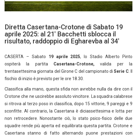
Diretta Casertana-Crotone di Sabato 19
aprile 2025: al 21′ Bacchetti sblocca il
risultato, raddoppio di Egharevba al 34′
CASERTA – Sabato
19 aprile
2025
, lo Stadio Alberto Pinto
ospiterà la partita
Casertana-Crotone,
valida per la
trentasettesima giornata del Girone C del campionato di
Serie C
. Il
fischio di inizio è previsto per le ore 18.30.
Classifica alla mano, questa sfida non avrebbe nulla da dire con il
Crotone che ne uscirebbe assoluto vincitore. La squadra calabrese
si ritrova al terzo poso in classifica, dopo 15 vittorie, 9 pareggi e 9
sconfitte. Al contrario, la Casertana è diciassettesima e lotta per
non retrocedere. Nonostante ciò, lo stato psico-fisico delle due
squadre rende più aperta ed equilibrata questa partita. Crotone e
Casertana stanno di fatto alternando puone prestazioni con