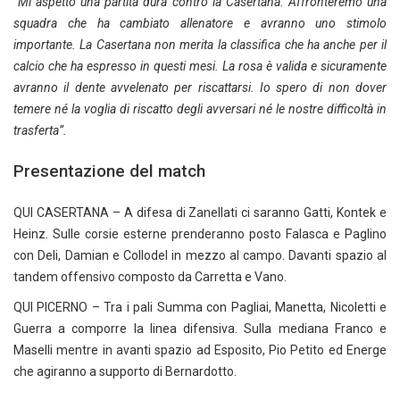
“Mi aspetto una partita dura contro la Casertana. Affronteremo una
squadra che ha cambiato allenatore e avranno uno stimolo
importante. La Casertana non merita la classifica che ha anche per il
calcio che ha espresso in questi mesi. La rosa è valida e sicuramente
avranno il dente avvelenato per riscattarsi. Io spero di non dover
temere né la voglia di riscatto degli avversari né le nostre difficoltà in
trasferta”.
Presentazione del match
QUI CASERTANA – A difesa di Zanellati ci saranno Gatti, Kontek e
Heinz. Sulle corsie esterne prenderanno posto Falasca e Paglino
con Deli, Damian e Collodel in mezzo al campo. Davanti spazio al
tandem offensivo composto da Carretta e Vano.
QUI PICERNO – Tra i pali Summa con Pagliai, Manetta, Nicoletti e
Guerra a comporre la linea difensiva. Sulla mediana Franco e
Maselli mentre in avanti spazio ad Esposito, Pio Petito ed Energe
che agiranno a supporto di Bernardotto.