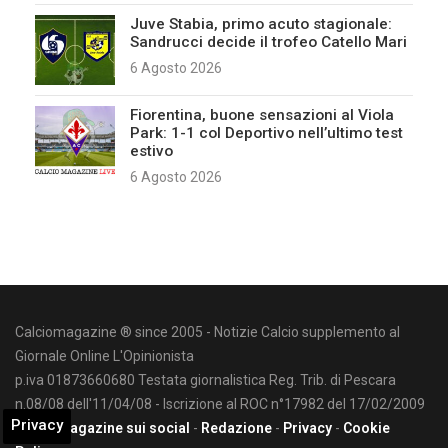
Juve Stabia, primo acuto stagionale:
Sandrucci decide il trofeo Catello Mari
6 Agosto 2026
Fiorentina, buone sensazioni al Viola
Park: 1-1 col Deportivo nell’ultimo test
estivo
6 Agosto 2026
Calciomagazine ® since 2005 - Notizie Calcio supplemento al
Giornale Online L'Opinionista
p.iva 01873660680 Testata giornalistica Reg. Trib. di Pescara
n.08/08 dell'11/04/08 - Iscrizione al ROC n°17982 del 17/02/2009
Privacy
Calciomagazine sui social
-
Redazione
-
Privacy
-
Cookie