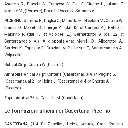
Asencio R., Bianchi S., Capasso C., Deli F., Giugno L., Iuliano F.,
Matese M., (Portiere), Proia F., Rocca S., Satriano A.
PICERNO:
Summa E., Pagliai G., Manetta M., Nicoletti M., Guerra W.,
Franco D., Maselli S., Energe A. (dal 43′ st Cardoni K.), Petito F.,
Maiorino P. (dal 15′ st Volpicelli E.), Bernardotto G. (dal 22′ st
Santarcangelo A.).
A disposizione:
Merelli D., Allegretto A.,
Cardoni K., Esposito E., Graziani V., Palazzino F., Santarcangelo A.,
Volpicelli E.
Reti:
al 35′ pt Guerra W. (Picerno) .
Ammonizioni:
al 33′ pt Kontek I. (Casertana), al 8′ st Paglino S.
(Casertana), al 21′ st Heinz J. (Casertana) al 4′ st Energe A.
(Picerno).
Espulsioni:
al 28′ st Carretta M. (Casertana).
Le formazioni ufficiali di Casertana-Picerno
CASERTANA (3-4-3):
Zanellati; Heinz, Kontek, Gatti; Paglino,