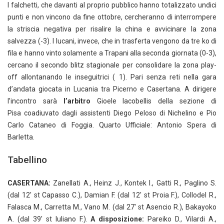
I falchetti, che davanti al proprio pubblico hanno totalizzato undici
punti e non vincono da fine ottobre, cercheranno di interrompere
la striscia negativa per risalire la china e avvicinare la zona
salvezza (-3). I lucani, invece, che in trasferta vengono da tre ko di
fila e hanno vinto solamente a Trapani alla seconda giornata (0-3),
cercano il secondo blitz stagionale per consolidare la zona play-
off allontanando le inseguitrici ( 1). Pari senza reti nella gara
d’andata giocata in Lucania tra Picerno e Casertana. A dirigere
l’incontro sarà
l’arbitro
Gioele Iacobellis della sezione di
Pisa coadiuvato dagli assistenti Diego Peloso di Nichelino e Pio
Carlo Cataneo di Foggia. Quarto Ufficiale: Antonio Spera di
Barletta.
Tabellino
CASERTANA:
Zanellati A., Heinz J., Kontek I., Gatti R., Paglino S.
(dal 12′ st Capasso C.), Damian F. (dal 12′ st Proia F.), Collodel R.,
Falasca M., Carretta M., Vano M. (dal 27′ st Asencio R.), Bakayoko
A. (dal 39′ st Iuliano F.).
A disposizione:
Pareiko D., Vilardi A.,