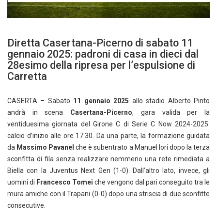
Diretta Casertana-Picerno di sabato 11
gennaio 2025: padroni di casa in dieci dal
28esimo della ripresa per l’espulsione di
Carretta
CASERTA – Sabato
11 gennaio 2025
allo stadio Alberto Pinto
andrà in scena
Casertana-Picerno
, gara valida per la
ventiduesima giornata del Girone C di Serie C Now 2024-2025:
calcio d’inizio alle ore 17:30. Da una parte, la formazione guidata
da
Massimo Pavanel
che è subentrato a Manuel Iori dopo la terza
sconfitta di fila senza realizzare nemmeno una rete rimediata a
Biella con la Juventus Next Gen (1-0). Dall’altro lato, invece, gli
uomini di
Francesco Tomei
che vengono dal pari conseguito tra le
mura amiche con il Trapani (0-0) dopo una striscia di due sconfitte
consecutive.