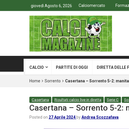
Calciomercato
Formazi
giovedì Agosto 6, 2026
CALCIO
PARTITE DI OGGI
DIRETTA DELLE 
Home
Sorrento
Casertana – Sorrento 5-2: manita d
Casertana
Risultati calcio live in diretta
Serie C
So
Casertana – Sorrento 5-2: ma
Posted on
27 Aprile 2024
by
Andrea Scozzafava