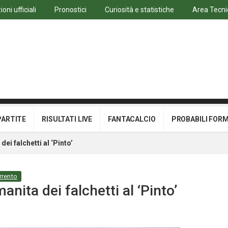
oni ufficiali
Pronostici
Curiosità e statistiche
Area Tecni
PARTITE
RISULTATI LIVE
FANTACALCIO
PROBABILI FOR
ei falchetti al ‘Pinto’
rrento
nita dei falchetti al ‘Pinto’