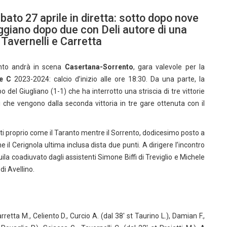
ato 27 aprile in diretta: sotto dopo nove
ggiano dopo due con Deli autore di una
Tavernelli e Carretta
into andrà in scena
Casertana-Sorrento
, gara valevole per la
ie C
2023-2024: calcio d’inizio alle ore 18:30. Da una parte, la
el Giugliano (1-1) che ha interrotto una striscia di tre vittorie
uri che vengono dalla seconda vittoria in tre gare ottenuta con il
ti proprio come il Taranto mentre il Sorrento, dodicesimo posto a
 il Cerignola ultima inclusa dista due punti. A dirigere l’incontro
a coadiuvato dagli assistenti Simone Biffi di Treviglio e Michele
di Avellino.
rretta M., Celiento D., Curcio A. (dal 38′ st Taurino L.), Damian F.,