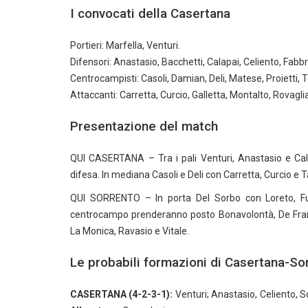
I convocati della Casertana
Portieri: Marfella, Venturi.
Difensori: Anastasio, Bacchetti, Calapai, Celiento, Fabbr
Centrocampisti: Casoli, Damian, Deli, Matese, Proietti, 
Attaccanti: Carretta, Curcio, Galletta, Montalto, Rovaglia
Presentazione del match
QUI CASERTANA – Tra i pali Venturi, Anastasio e Calap
difesa. In mediana Casoli e Deli con Carretta, Curcio e 
QUI SORRENTO – In porta Del Sorbo con Loreto, Fu
centrocampo prenderanno posto Bonavolontà, De Franc
La Monica, Ravasio e Vitale.
Le probabili formazioni di Casertana-So
CASERTANA (4-2-3-1):
Venturi; Anastasio, Celiento, Sci