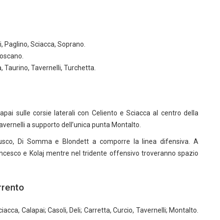
i, Paglino, Sciacca, Soprano.
Toscano.
, Taurino, Tavernelli, Turchetta.
ai sulle corsie laterali con Celiento e Sciacca al centro della
Tavernelli a supporto dell’unica punta Montalto.
sco, Di Somma e Blondett a comporre la linea difensiva. A
esco e Kolaj mentre nel tridente offensivo troveranno spazio
rrento
acca, Calapai; Casoli, Deli; Carretta, Curcio, Tavernelli; Montalto.