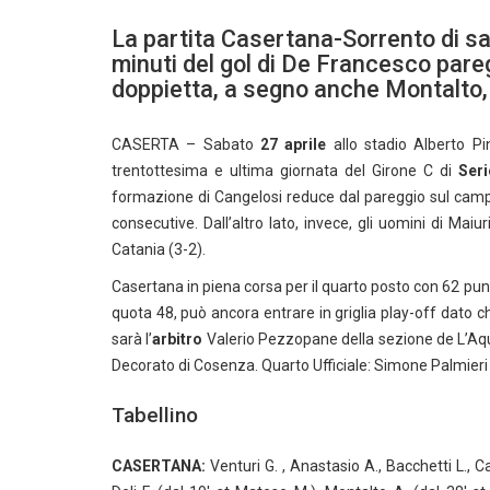
La partita Casertana-Sorrento di sab
minuti del gol di De Francesco pare
doppietta, a segno anche Montalto, 
CASERTA – Sabato
27 aprile
allo stadio Alberto P
trentottesima e ultima giornata del Girone C di
Ser
formazione di Cangelosi reduce dal pareggio sul campo d
consecutive. Dall’altro lato, invece, gli uomini di Mai
Catania (3-2).
Casertana in piena corsa per il quarto posto con 62 pun
quota 48, può ancora entrare in griglia play-off dato che
sarà l’
arbitro
Valerio Pezzopane della sezione de L’Aquil
Decorato di Cosenza. Quarto Ufficiale: Simone Palmieri 
Tabellino
CASERTANA:
Venturi G. , Anastasio A., Bacchetti L., Ca