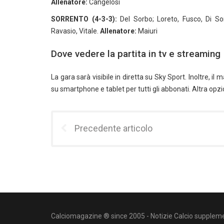
Allenatore:
Cangelosi
SORRENTO (4-3-3):
Del Sorbo; Loreto, Fusco, Di So
Ravasio, Vitale.
Allenatore:
Maiuri
Dove vedere la partita in tv e streaming
La gara sarà visibile in diretta su Sky Sport. Inoltre, i
su smartphone e tablet per tutti gli abbonati. Altra opz
Precedente articolo
Calciomagazine ® since 2005 - Notizie Calcio suppleme