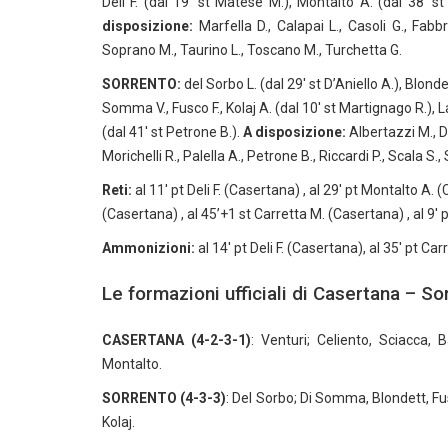
Deli F. (dal 19′ st Matese M.), Montalto A. (dal 38′ st 
disposizione:
Marfella D., Calapai L., Casoli G., Fabbr
Soprano M., Taurino L., Toscano M., Turchetta G.
SORRENTO:
del Sorbo L. (dal 29′ st D’Aniello A.), Blonde
Somma V., Fusco F., Kolaj A. (dal 10′ st Martignago R.), La
(dal 41′ st Petrone B.).
A disposizione:
Albertazzi M., D
Morichelli R., Palella A., Petrone B., Riccardi P., Scala S., 
Reti:
al 11′ pt Deli F. (Casertana) , al 29′ pt Montalto A. (C
(Casertana) , al 45’+1 st Carretta M. (Casertana) , al 9′ p
Ammonizioni:
al 14′ pt Deli F. (Casertana), al 35′ pt Ca
Le formazioni ufficiali di Casertana – So
CASERTANA (4-2-3-1)
: Venturi; Celiento, Sciacca, B
Montalto.
SORRENTO (4-3-3)
: Del Sorbo; Di Somma, Blondett, Fu
Kolaj.