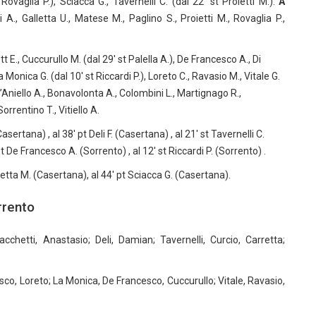
Rovaglia P.), Sciacca G., Tavernelli C. (dal 22′ st Proietti M.).
A
i A., Galletta U., Matese M., Paglino S., Proietti M., Rovaglia P.,
tt E., Cuccurullo M. (dal 29′ st Palella A.), De Francesco A., Di
 Monica G. (dal 10′ st Riccardi P.), Loreto C., Ravasio M., Vitale G.
’Aniello A., Bonavolonta A., Colombini L., Martignago R.,
Sorrentino T., Vitiello A.
asertana) , al 38′ pt Deli F. (Casertana) , al 21′ st Tavernelli C.
t De Francesco A. (Sorrento) , al 12′ st Riccardi P. (Sorrento) .
rretta M. (Casertana), al 44′ pt Sciacca G. (Casertana).
rrento
acchetti, Anastasio; Deli, Damian; Tavernelli, Curcio, Carretta;
sco, Loreto; La Monica, De Francesco, Cuccurullo; Vitale, Ravasio,