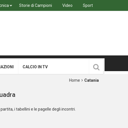
cnica
Storie di Campioni
Video
Sport
MAZIONI
CALCIO IN TV
Home
Catania
quadra
partita, i tabellini e le pagelle degli incontri.