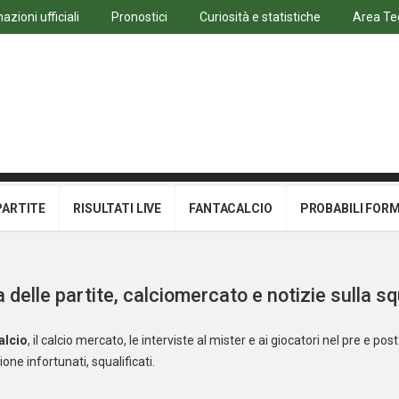
azioni ufficiali
Pronostici
Curiosità e statistiche
Area Te
PARTITE
RISULTATI LIVE
FANTACALCIO
PROBABILI FOR
 delle partite, calciomercato e notizie sulla s
alcio
, il calcio mercato, le interviste al mister e ai giocatori nel pre e post 
one infortunati, squalificati.