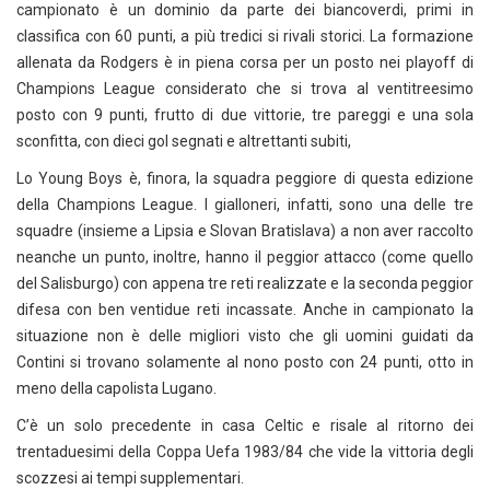
campionato è un dominio da parte dei biancoverdi, primi in
classifica con 60 punti, a più tredici si rivali storici. La formazione
allenata da Rodgers è in piena corsa per un posto nei playoff di
Champions League considerato che si trova al ventitreesimo
posto con 9 punti, frutto di due vittorie, tre pareggi e una sola
sconfitta, con dieci gol segnati e altrettanti subiti,
Lo Young Boys è, finora, la squadra peggiore di questa edizione
della Champions League. I gialloneri, infatti, sono una delle tre
squadre (insieme a Lipsia e Slovan Bratislava) a non aver raccolto
neanche un punto, inoltre, hanno il peggior attacco (come quello
del Salisburgo) con appena tre reti realizzate e la seconda peggior
difesa con ben ventidue reti incassate. Anche in campionato la
situazione non è delle migliori visto che gli uomini guidati da
Contini si trovano solamente al nono posto con 24 punti, otto in
meno della capolista Lugano.
C’è un solo precedente in casa Celtic e risale al ritorno dei
trentaduesimi della Coppa Uefa 1983/84 che vide la vittoria degli
scozzesi ai tempi supplementari.