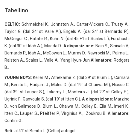
Tabellino
CELTIC:
Schmeichel K., Johnston A., Carter-Vickers C., Trusty A.,
Taylor G. (dal 24′ st Valle A.), Engels A. (dal 24′ st Bernardo P.),
McGregor C., Hatate R., Kuhn N. (dal 45’+1 st Scales L.), Furuhashi
K. (dal 30′ st Idah A.), Maeda D..
A disposizione:
Bain S., Sinisalo V.,
Bernardo P., Idah A., McCowan L., Murray D., Nawrocki M., Palma L.,
Ralston A., Scales L., Valle A., Yang Hyun-Jun
Allenatore:
Rodgers
B..
YOUNG BOYS:
Keller M., Athekame Z. (dal 39′ st Blum L.), Camara
M., Benito L., Hadjam J., Males D. (dal 19′ st Chaiwa M.), Niasse C.
(dal 39′ st Lauper S.), Lakomy L., Monteiro J. (dal 27′ st Colley E.),
Ugrinic F., Ganvoula S. (dal 19′ st Itten C.).
A disposizione:
Marzino
D., von Ballmoos D., Blum L., Chaiwa M., Colley E., Elia M., Imeri K.,
Itten C., Lauper S., Pfeiffer P., Virginius A., Zoukrou B.
Allenatore:
Contini G..
Reti:
al 41′ st Benito L. (Celtic) autogol.