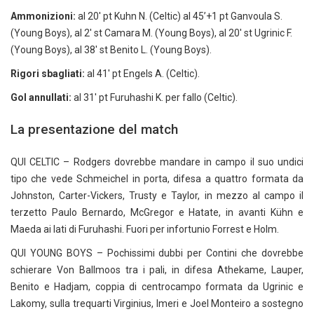
Ammonizioni:
al 20′ pt Kuhn N. (Celtic) al 45’+1 pt Ganvoula S.
(Young Boys), al 2′ st Camara M. (Young Boys), al 20′ st Ugrinic F.
(Young Boys), al 38′ st Benito L. (Young Boys).
Rigori sbagliati:
al 41′ pt Engels A. (Celtic).
Gol annullati:
al 31′ pt Furuhashi K. per fallo (Celtic).
La presentazione del match
QUI CELTIC – Rodgers dovrebbe mandare in campo il suo undici
tipo che vede Schmeichel in porta, difesa a quattro formata da
Johnston, Carter-Vickers, Trusty e Taylor, in mezzo al campo il
terzetto Paulo Bernardo, McGregor e Hatate, in avanti Kühn e
Maeda ai lati di Furuhashi. Fuori per infortunio Forrest e Holm.
QUI YOUNG BOYS – Pochissimi dubbi per Contini che dovrebbe
schierare Von Ballmoos tra i pali, in difesa Athekame, Lauper,
Benito e Hadjam, coppia di centrocampo formata da Ugrinic e
Lakomy, sulla trequarti Virginius, Imeri e Joel Monteiro a sostegno