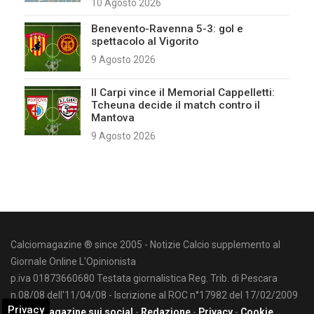
10 Agosto 2026
Benevento-Ravenna 5-3: gol e
spettacolo al Vigorito
9 Agosto 2026
Il Carpi vince il Memorial Cappelletti:
Tcheuna decide il match contro il
Mantova
9 Agosto 2026
Calciomagazine ® since 2005 - Notizie Calcio supplemento al
Giornale Online L'Opinionista
p.iva 01873660680 Testata giornalistica Reg. Trib. di Pescara
n.08/08 dell'11/04/08 - Iscrizione al ROC n°17982 del 17/02/2009
Privacy
Calciomagazine sui social
-
Redazione
-
Privacy
-
Cookie