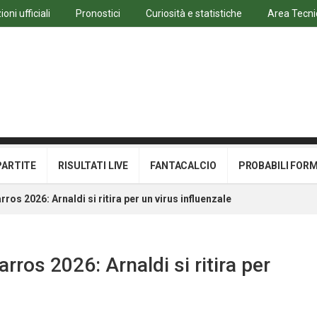
oni ufficiali
Pronostici
Curiosità e statistiche
Area Tecni
PARTITE
RISULTATI LIVE
FANTACALCIO
PROBABILI FOR
rros 2026: Arnaldi si ritira per un virus influenzale
arros 2026: Arnaldi si ritira per