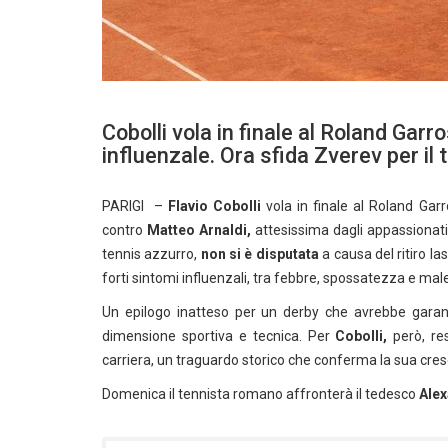
Cobolli vola in finale al Roland Garro
influenzale. Ora sfida Zverev per il t
PARIGI –
Flavio Cobolli
vola in finale al Roland Gar
contro
Matteo Arnaldi,
attesissima dagli appassionati
tennis azzurro,
non si è disputata
a causa del ritiro la
forti sintomi influenzali, tra febbre, spossatezza e ma
Un epilogo inatteso per un derby che avrebbe garanti
dimensione sportiva e tecnica. Per
Cobolli,
però, res
carriera, un traguardo storico che conferma la sua cresc
Domenica il tennista romano affronterà il tedesco
Alex