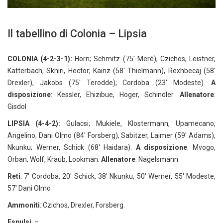
Il tabellino di Colonia – Lipsia
COLONIA (4-2-3-1):
Horn; Schmitz (75′ Meré), Czichos, Leistner,
Katterbach; Skhiri, Hector; Kainz (58′ Thielmann), Rexhbecaj (58′
Drexler), Jakobs (75′ Terodde); Cordoba (23′ Modeste).
A
disposizione
: Kessler, Ehizibue, Hoger, Schindler.
Allenatore
:
Gisdol
LIPSIA (4-4-2):
Gulacsi; Mukiele, Klostermann, Upamecano,
Angelino; Dani Olmo (84′ Forsberg), Sabitzer, Laimer (59′ Adams),
Nkunku; Werner, Schick (68′ Haidara).
A disposizione
: Mvogo,
Orban, Wolf, Kraub, Lookman.
Allenatore
: Nagelsmann
Reti
: 7′ Cordoba, 20′ Schick, 38′ Nkunku, 50′ Werner, 55′ Modeste,
57′ Dani Olmo
Ammoniti
: Czichos, Drexler, Forsberg.
Espulsi
: –