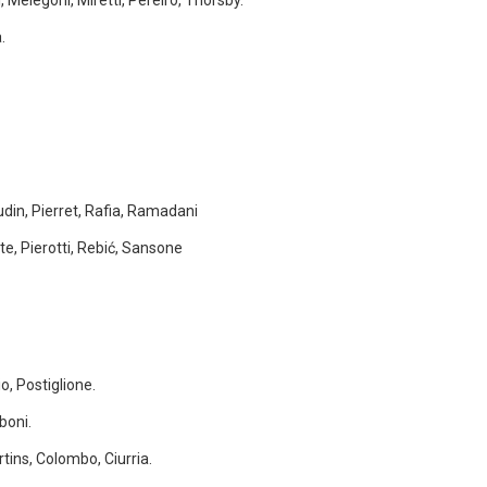
 Melegoni, Miretti, Pereiro, Thorsby.
.
din, Pierret, Rafia, Ramadani
te, Pierotti, Rebić, Sansone
io, Postiglione.
boni.
rtins, Colombo, Ciurria.