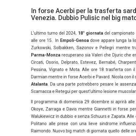
In forse Acerbi per la trasferta sar
Venezia. Dubbio Pulisic nel big ma
L’ultimo turno del 2024,
18° giornata
del campionato
alle ore 15. In
Empoli-Genoa
dove appare lunga la list
Zurkowski, Solbakken, Sazonov e Pellegri mentre tra i
Parma-Monza
recuperano sia Valeri che Djuric che e
Circati, Osorio, Delprato, Estevez, Bernabé, Charpenti
Pessina, Vignato e Mota. Alle ore 18 trasferta con i
Darmian mentre in forse Acerbi e Pavard. Nicola con il
Atalanta
. Da una parte potrebbero pesare le assenza d
Scamacca e Retegui per quest’ultimo lesione muscolare 
Il programma di domenica 29 dicembre si aprirà alle
Okoye, Zarraga e Davis mentre Giannetti in forse p
Walukiewicz in dubbio e senza Schuurs e Zapata. Alle o
Politano alle prese con una lieve sindrome influe
Raimondo. Nuovo big match di giornata quello delle or