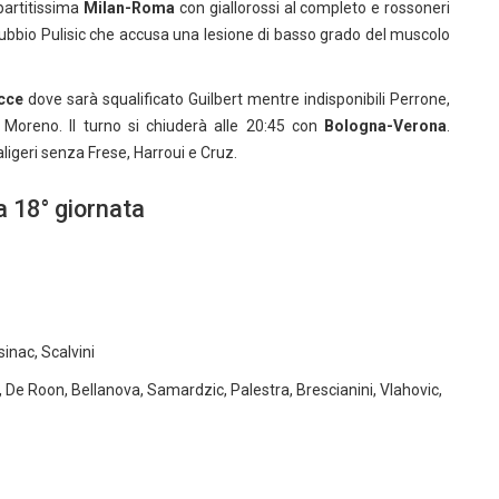
 partitissima
Milan-Roma
con giallorossi al completo e rossoneri
ubbio Pulisic che accusa una lesione di basso grado del muscolo
cce
dove sarà squalificato Guilbert mentre indisponibili Perrone,
 Moreno. Il turno si chiuderà alle 20:45 con
Bologna-Verona
.
igeri senza Frese, Harroui e Cruz.
la 18° giornata
sinac, Scalvini
De Roon, Bellanova, Samardzic, Palestra, Brescianini, Vlahovic,