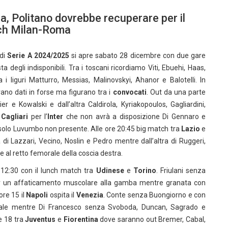
da, Politano dovrebbe recuperare per il
tch Milan-Roma
 di
Serie A 2024/2025
si apre sabato 28 dicembre con due gare
a degli indisponibili. Tra i toscani ricordiamo Viti, Ebuehi, Haas,
 liguri Matturro, Messias, Malinovskyi, Ahanor e Balotelli. In
rano dati in forse ma figurano tra i
convocati
. Out da una parte
er e Kowalski e dall’altra Caldirola, Kyriakopoulos, Gagliardini,
l
Cagliari
per l’
Inter
che non avrà a disposizione Di Gennaro e
 solo Luvumbo non presente. Alle ore 20:45 big match tra
Lazio
e
i Lazzari, Vecino, Noslin e Pedro mentre dall’altra di Ruggeri,
al retto femorale della coscia destra.
 12:30 con il lunch match tra
Udinese
e
Torino
. Friulani senza
er un affaticamento muscolare alla gamba mentre granata con
re 15 il
Napoli
ospita il
Venezia
. Conte senza Buongiorno e con
nzale mentre Di Francesco senza Svoboda, Duncan, Sagrado e
e 18 tra
Juventus
e
Fiorentina
dove saranno out Bremer, Cabal,