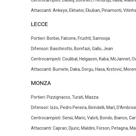
Centrocampisti: Badelj, Bohinen, Frendrup, Kasa, Masini,
Attaccanti: Ankeye, Ekhator, Ekuban, Pinamonti, Vitinha
LECCE
Portieri: Borbei, Falcone, Früchtl, Samooja
Difensori: Baschirotto, Bonifazi, Gallo, Jean
Centrocampisti: Coulibal, Helgason, Kaba, McJannet, Ou
Attaccanti: Burnete, Daka, Dorgu, Hasa, Krstović, Moren
MONZA
Portieri: Pizzignacco, Turati, Mazza.
Difensori: Izzo, Pedro Pereira, Birindelli, Marì, D’Ambros
Centrocampisti: Sensi, Maric, Valoti, Bondo, Bianco, Car
Attaccanti: Caprari, Djuric, Maldini, Forson, Petagna, Ma