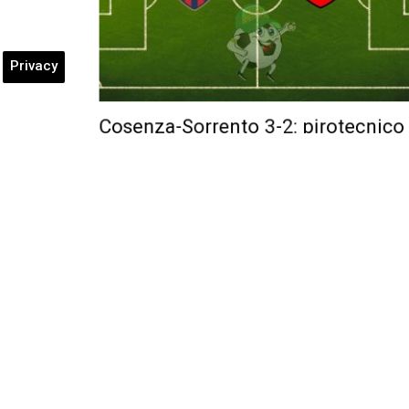
Privacy
Cosenza-Sorrento 3-2: pirotecnic
successo dei silani al “Marulla”
Posted by
Andrea Scozzafava
-
1 Marzo 2026
Diretta di Cosenza-Sorrento di Domenica 1° marzo 202
doppietta di Emmausso e gol di Beretta…