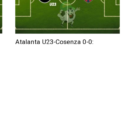
o
Atalanta U23-Cosenza 0-0:
equilibrio totale e poche emozioni
a Caravaggio
Posted by
Andrea Scozzafava
-
22 Febbraio 2026
6:
Diretta di Atalanta U23-Cosenza di Domenica 22
febbraio 2026: gara equilibrata, poche occasioni e ritmi…