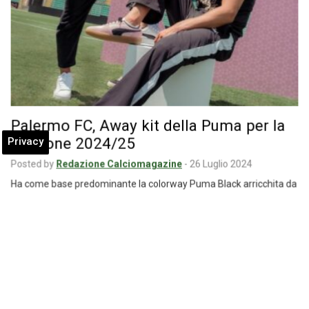
Palermo FC, Away kit della Puma per la
stagione 2024/25
Privacy
Posted by
Redazione Calciomagazine
-
26 Luglio 2024
Ha come base predominante la colorway Puma Black arricchita da
dettagli Gold e da un…