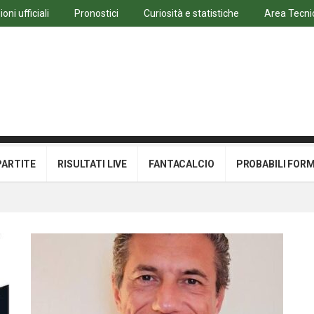
ni ufficiali
Pronostici
Curiosità e statistiche
Area Tecni
PARTITE
RISULTATI LIVE
FANTACALCIO
PROBABILI FOR