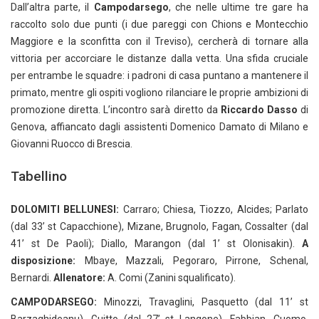
Dall’altra parte, il
Campodarsego
, che nelle ultime tre gare ha
raccolto solo due punti (i due pareggi con Chions e Montecchio
Maggiore e la sconfitta con il Treviso), cercherà di tornare alla
vittoria per accorciare le distanze dalla vetta. Una sfida cruciale
per entrambe le squadre: i padroni di casa puntano a mantenere il
primato, mentre gli ospiti vogliono rilanciare le proprie ambizioni di
promozione diretta. L’incontro sarà diretto da
Riccardo Dasso
di
Genova, affiancato dagli assistenti Domenico Damato di Milano e
Giovanni Ruocco di Brescia.
Tabellino
DOLOMITI BELLUNESI:
Carraro; Chiesa, Tiozzo, Alcides; Parlato
(dal 33’ st Capacchione), Mizane, Brugnolo, Fagan, Cossalter (dal
41’ st De Paoli); Diallo, Marangon (dal 1’ st Olonisakin).
A
disposizione:
Mbaye, Mazzali, Pegoraro, Pirrone, Schenal,
Bernardi.
Allenatore:
A. Comi (Zanini squalificato).
CAMPODARSEGO:
Minozzi, Travaglini, Pasquetto (dal 11’ st