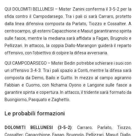
QUI DOLOMITI BELLUNESI – Mister Zanini conferma il 3-5-2 per la
sfida contro il Campodarsego. Tra i pali ci sarà Carraro, protetto
dalla linea difensiva composta da Parlato, Tiozzo e Cossalte
r
. A
centrocampo, gli esterni Capacchione e Masut garantiranno spinta
sulle fasce, mentre la mediana sarà affidata a Fagan, Brugnolo e
Pellizzari. In attacco, la coppia Diallo-Marangon guiderà il reparto
offensivo, con l’obiettivo di colpire la difesa avversaria.
QUI CAMPODARSEGO – Mister Bedin potrebbe schierare i suoi con
un offensivo 3-4-3. Tra i pali spazio a Conti, mentre la difesa sarà
composta da Demo, Bailo e Guitto. In mezzo al campo agiranno
Fabbian e Cuomo, con Nchama Oyono e Langone sulle fasce a
garantire spinta e copertura. In attacco, il tridente sarà formato da
Buongiorno, Pasquato e Zaghetto.
Le probabili formazioni
DOLOMITI BELLUNESI (3-5-2)
: Carraro; Parlato, Tiozzo,
Cossalter; Capacchione, Fagan, Brugnolo, Pellizzari, Masut; Diallo,