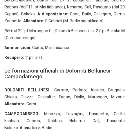
Barzaghideanu), Guitto (dal 27’ st Langone), Fabbian, Cuomo,
Rabbas (dall’11’ st Martinbianco), Nchama, Calì, Pasquato (dal 20’
Cupani), Bokoko.
A disposizione:
Conti, Bailo, Callegaro, Demo,
Zaghetto.
Allenatore:
F. Gabrieli (M. Bedin squalificato).
Reti:
al 29′ pt Marangon G. (Dolomiti Bellunesi) , al 27′ pt Bokoko M.
(Campodarsego) .
Ammonizioni:
Guitto, Martinbianco.
Recupero:
1′ pt; 5′ st.
Le formazioni ufficiali di Dolomiti Bellunesi-
Campodarsego
DOLOMITI BELLUNESI:
Carraro, Parlato, Alcides, Brugnolo,
Chiesa, Tiozzo, Cossalter, Fagan, Diallo, Marangon, Mizane.
Allenatore:
Comi
CAMPODARSEGO
: Minozzo, Travaglini, Pasquetto, Guitto,
Fabbian, Cuomo, Rabbas, Nchama, Calì, Pasquato,
Bokoko.
Allenatore:
Bedin