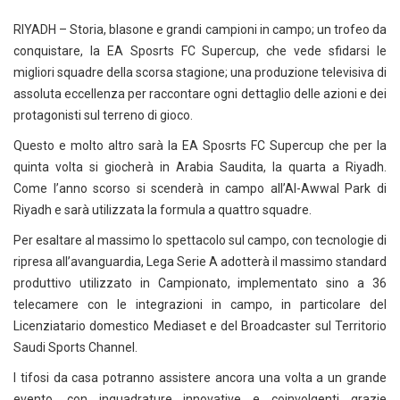
RIYADH – Storia, blasone e grandi campioni in campo; un trofeo da
conquistare, la EA Sposrts FC Supercup, che vede sfidarsi le
migliori squadre della scorsa stagione; una produzione televisiva di
assoluta eccellenza per raccontare ogni dettaglio delle azioni e dei
protagonisti sul terreno di gioco.
Questo e molto altro sarà la EA Sposrts FC Supercup che per la
quinta volta si giocherà in Arabia Saudita, la quarta a Riyadh.
Come l’anno scorso si scenderà in campo all’Al-Awwal Park di
Riyadh e sarà utilizzata la formula a quattro squadre.
Per esaltare al massimo lo spettacolo sul campo, con tecnologie di
ripresa all’avanguardia, Lega Serie A adotterà il massimo standard
produttivo utilizzato in Campionato, implementato sino a 36
telecamere con le integrazioni in campo, in particolare del
Licenziatario domestico Mediaset e del Broadcaster sul Territorio
Saudi Sports Channel.
I tifosi da casa potranno assistere ancora una volta a un grande
evento, con inquadrature innovative e coinvolgenti grazie