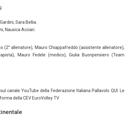
g.
Gardini, Sara Bellia.
ni, Nausica Acciari.
so (2° allenatore), Mauro Chiappafreddo (assistente allenatore),
erapista), Mauro Fedele (medico), Giulia Buonpensiero (Team
sul canale YouTube della Federazione Italiana Pallavolo QUI. Le
taforma della CEV EuroVolley TV
tinentale