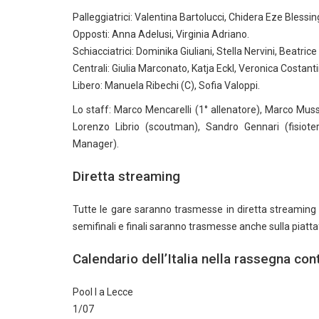
Palleggiatrici: Valentina Bartolucci, Chidera Eze Blessin
Opposti: Anna Adelusi, Virginia Adriano.
Schiacciatrici: Dominika Giuliani, Stella Nervini, Beatrice 
Centrali: Giulia Marconato, Katja Eckl, Veronica Costanti
Libero: Manuela Ribechi (C), Sofia Valoppi.
Lo staff: Marco Mencarelli (1° allenatore), Marco Mus
Lorenzo Librio (scoutman), Sandro Gennari (fisiot
Manager).
Diretta streaming
Tutte le gare saranno trasmesse in diretta streaming 
semifinali e finali saranno trasmesse anche sulla piat
Calendario dell’Italia nella rassegna con
Pool I a Lecce
1/07