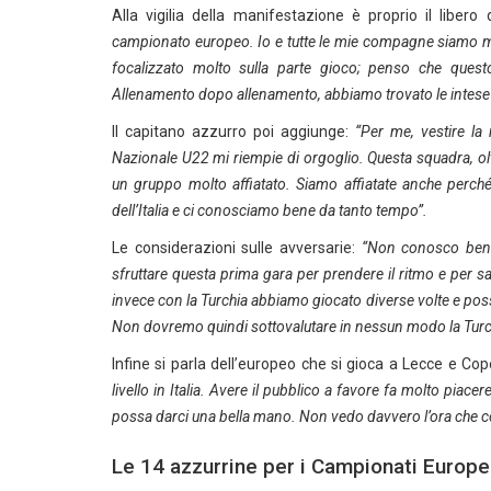
Alla vigilia della manifestazione è proprio il liber
campionato europeo. Io e tutte le mie compagne siamo mol
focalizzato molto sulla parte gioco; penso che quest
Allenamento dopo allenamento, abbiamo trovato le intese
Il capitano azzurro poi aggiunge:
“Per me, vestire la
Nazionale U22 mi riempie di orgoglio. Questa squadra, olt
un gruppo molto affiatato. Siamo affiatate anche perché 
dell’Italia e ci conosciamo bene da tanto tempo”.
Le considerazioni sulle avversarie:
“Non conosco bene
sfruttare questa prima gara per prendere il ritmo e per sa
invece con la Turchia abbiamo giocato diverse volte e posso
Non dovremo quindi sottovalutare in nessun modo la Turchi
Infine si parla dell’europeo che si gioca a Lecce e Cop
livello in Italia. Avere il pubblico a favore fa molto pia
possa darci una bella mano. Non vedo davvero l’ora che co
Le 14 azzurrine per i Campionati Europe