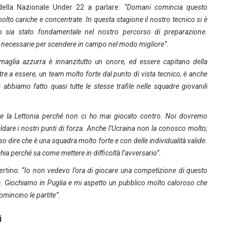
o della Nazionale Under 22 a parlare:
“Domani comincia questo
to cariche e concentrate. In questa stagione il nostro tecnico si è
o sia stato fondamentale nel nostro percorso di preparazione.
 necessarie per scendere in campo nel modo migliore”.
 maglia azzurra è innanzitutto un onore, ed essere capitano della
re a essere, un team molto forte dal punto di vista tecnico, è anche
abbiamo fatto quasi tutte le stesse trafile nelle squadre giovanili
 la Lettonia perché non ci ho mai giocato contro. Noi dovremo
ldare i nostri punti di forza. Anche l’Ucraina non la conosco molto;
 dire che è una squadra molto forte e con delle individualità valide.
a perché sa come mettere in difficoltà l’avversario”.
ertino:
“Io non vedevo l’ora di giocare una competizione di questo
cere. Giochiamo in Puglia e mi aspetto un pubblico molto caloroso che
mincino le partite”.
i