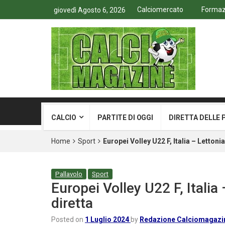
Calciomercato
Formazi
giovedì Agosto 6, 2026
CALCIO
PARTITE DI OGGI
DIRETTA DELLE 
Home
Sport
Europei Volley U22 F, Italia – Lettoni
Pallavolo
Sport
Europei Volley U22 F, Italia
diretta
Posted on
1 Luglio 2024
by
Redazione Calciomagazi