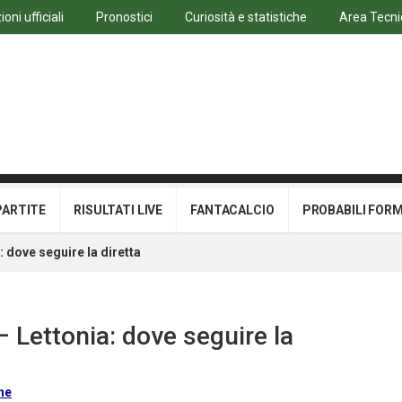
oni ufficiali
Pronostici
Curiosità e statistiche
Area Tecni
PARTITE
RISULTATI LIVE
FANTACALCIO
PROBABILI FOR
a: dove seguire la diretta
 – Lettonia: dove seguire la
ne