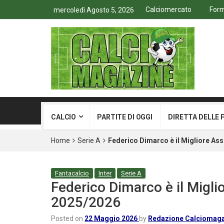
Calciomercato
Form
mercoledì Agosto 5, 2026
CALCIO
PARTITE DI OGGI
DIRETTA DELLE 
Home
Serie A
Federico Dimarco è il Migliore Asso
Fantacalcio
Inter
Serie A
Federico Dimarco è il Miglio
2025/2026
Posted on
22 Maggio 2026
by
Redazione Calciomag