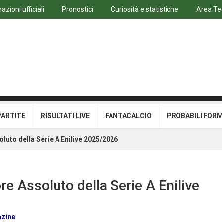
azioni ufficiali
Pronostici
Curiosità e statistiche
Area Te
PARTITE
RISULTATI LIVE
FANTACALCIO
PROBABILI FOR
luto della Serie A Enilive 2025/2026
re Assoluto della Serie A Enilive
azine