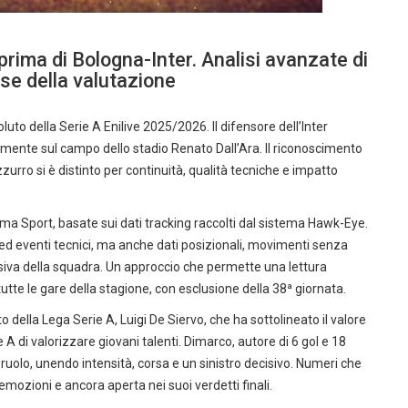
rima di Bologna-Inter. Analisi avanzate di
se della valutazione
to della Serie A Enilive 2025/2026. Il difensore dell’Inter
ttamente sul campo dello stadio Renato Dall’Ara. Il riconoscimento
zzurro si è distinto per continuità, qualità tecniche e impatto
 Kama Sport, basate sui dati tracking raccolti dal sistema Hawk-Eye.
 ed eventi tecnici, ma anche dati posizionali, movimenti senza
essiva della squadra. Un approccio che permette una lettura
utte le gare della stagione, con esclusione della 38ª giornata.
della Lega Serie A, Luigi De Siervo, che ha sottolineato il valore
 A di valorizzare giovani talenti. Dimarco, autore di 6 gol e 18
uolo, unendo intensità, corsa e un sinistro decisivo. Numeri che
emozioni e ancora aperta nei suoi verdetti finali.