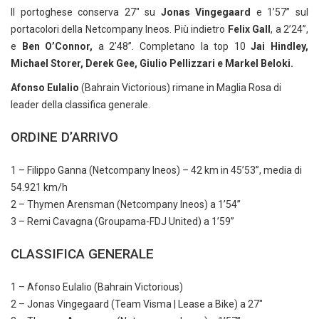
Il portoghese conserva 27″ su
Jonas Vingegaard
e 1’57” sul
portacolori della Netcompany Ineos. Più indietro
Felix Gall
, a 2’24”,
e
Ben O’Connor,
a 2’48”. Completano la top 10
Jai Hindley,
Michael Storer, Derek Gee, Giulio Pellizzari e Markel Beloki.
Afonso Eulalio
(Bahrain Victorious) rimane in Maglia Rosa di
leader della classifica generale.
ORDINE D’ARRIVO
1 – Filippo Ganna (Netcompany Ineos) – 42 km in 45’53”, media di
54.921 km/h
2 – Thymen Arensman (Netcompany Ineos) a 1’54”
3 – Remi Cavagna (Groupama-FDJ United) a 1’59”
CLASSIFICA GENERALE
1 – Afonso Eulalio (Bahrain Victorious)
2 – Jonas Vingegaard (Team Visma | Lease a Bike) a 27″