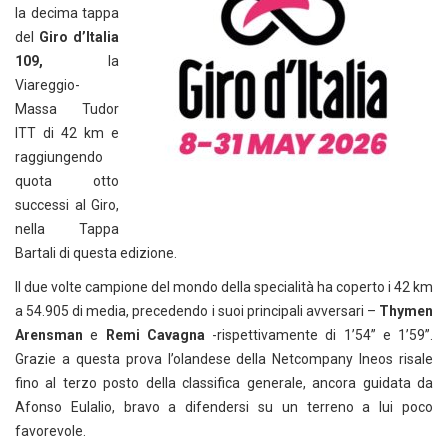
la decima tappa
del
Giro d’Italia
109,
la
Viareggio-
Massa Tudor
ITT di 42 km e
raggiungendo
quota otto
successi al Giro,
nella Tappa
Bartali di questa edizione.
Il due volte campione del mondo della specialità ha coperto i 42 km
a 54.905 di media, precedendo i suoi principali avversari –
Thymen
Arensman
e
Remi Cavagna
-rispettivamente di 1’54” e 1’59”.
Grazie a questa prova l’olandese della Netcompany Ineos risale
fino al terzo posto della classifica generale, ancora guidata da
Afonso Eulalio, bravo a difendersi su un terreno a lui poco
favorevole.