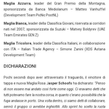
Maglia Azzurra
, leader del Gran Premio della Montagna,
sponsorizzata da Banca Mediolanum – Matteo Vanhuffel
(Development Team PicNic PostNL)
Maglia Bianca,
leader della Classifica Giovani, riservata ai corridori
nati nel 2007, sponsorizzata da Suzuki – Matvey Boldyrev (UAE
Team Emirates GEN Z)
Maglia Tricolore
, leader della Classifica Italiani, in collaborazione
con ITA – Italian Trade Agency – Simone Zanini (XDS Astana
Development Team)
DICHIARAZIONI
Pochi secondi dopo aver attraversato il traguardo, il vincitore di
tappa e nuova Maglia Rosa J
asper Schoofs
ha dichiarato:
“Penso
di non essere mai andato così forte come oggi. Ci eravamo detti che
tutti potevamo fare la nostra corsa, in quanto c’erano possibilità che la
fuga andasse in porto. Una volta dentro, ci siamo detti di collaborare,
sennò il gruppo ci avrebbe inghiottiti. Allo sprint ho scelto la ruota