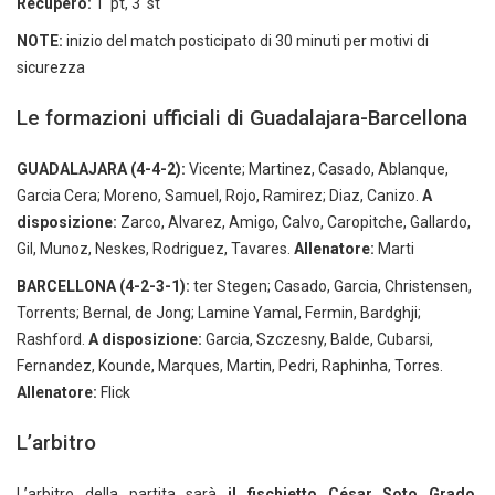
Recupero:
1′ pt, 3′ st
NOTE:
inizio del match posticipato di 30 minuti per motivi di
sicurezza
Le formazioni ufficiali di Guadalajara-Barcellona
GUADALAJARA (4-4-2):
Vicente; Martinez, Casado, Ablanque,
Garcia Cera; Moreno, Samuel, Rojo, Ramirez; Diaz, Canizo.
A
disposizione:
Zarco, Alvarez, Amigo, Calvo, Caropitche, Gallardo,
Gil, Munoz, Neskes, Rodriguez, Tavares.
Allenatore:
Marti
BARCELLONA (4-2-3-1):
ter Stegen; Casado, Garcia, Christensen,
Torrents; Bernal, de Jong; Lamine Yamal, Fermin, Bardghji;
Rashford.
A disposizione:
Garcia, Szczesny, Balde, Cubarsi,
Fernandez, Kounde, Marques, Martin, Pedri, Raphinha, Torres.
Allenatore:
Flick
L’arbitro
L’arbitro della partita sarà
il fischietto César Soto Grado
,