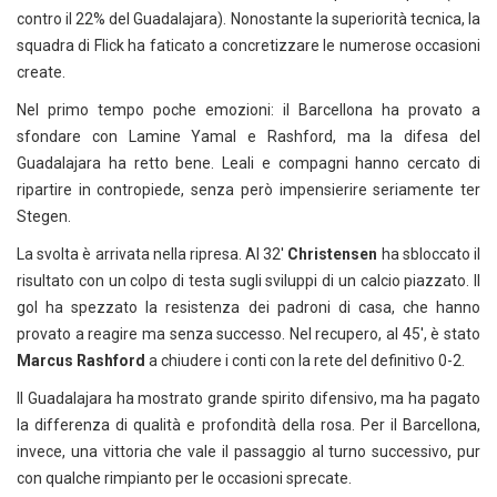
contro il 22% del Guadalajara). Nonostante la superiorità tecnica, la
squadra di Flick ha faticato a concretizzare le numerose occasioni
create.
Nel primo tempo poche emozioni: il Barcellona ha provato a
sfondare con Lamine Yamal e Rashford, ma la difesa del
Guadalajara ha retto bene. Leali e compagni hanno cercato di
ripartire in contropiede, senza però impensierire seriamente ter
Stegen.
La svolta è arrivata nella ripresa. Al 32′
Christensen
ha sbloccato il
risultato con un colpo di testa sugli sviluppi di un calcio piazzato. Il
gol ha spezzato la resistenza dei padroni di casa, che hanno
provato a reagire ma senza successo. Nel recupero, al 45′, è stato
Marcus Rashford
a chiudere i conti con la rete del definitivo 0-2.
Il Guadalajara ha mostrato grande spirito difensivo, ma ha pagato
la differenza di qualità e profondità della rosa. Per il Barcellona,
invece, una vittoria che vale il passaggio al turno successivo, pur
con qualche rimpianto per le occasioni sprecate.