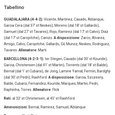
Tabellino
GUADALAJARA (4-4-2):
Vicente; Martinez, Casado, Ablanque,
Garcia Cera (dal 37′ st Neskes); Moreno (dal 18′ st Gallardo),
Samuel (dal 27′ st Tavares), Rojo, Ramirez (dal 17′ st Calvo); Diaz
(dal 17′ st Caropitche), Canizo.
A disposizione:
Zarco, Alvarez,
Amigo, Calvo, Caropitche, Gallardo, Gil, Munoz, Neskes, Rodriguez,
Tavares.
Allenatore:
Marti
BARCELLONA (4-2-3-1):
ter Stegen; Casado (dal 30′ st Kounde),
Garcia, Christensen (dal 41′ st Martin), Torrents (dal 18′ st Balde);
Bernal (dal 1′ st Cubarsi), de Jong; Lamine Yamal, Fermin, Bardghji
(dal 30′ st Pedri); Rashford.
A disposizione:
Garcia, Szczesny,
Balde, Cubarsi, Fernandez, Kounde, Marques, Martin, Pedri,
Raphinha, Torres.
Allenatore:
Flick
Reti:
al 32′ st Christensen, al 45′ st Rashford
Ammonizioni:
Bernal, Ramirez, Samuel, Ablanque