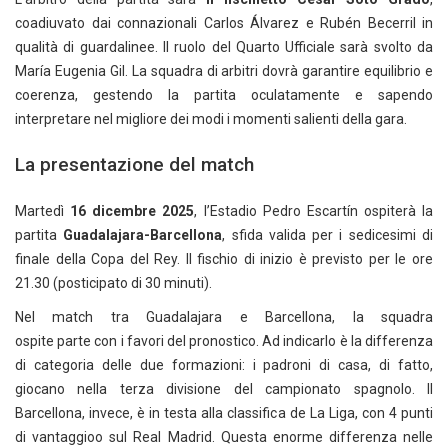
coadiuvato dai connazionali Carlos Álvarez e Rubén Becerril in
qualità di guardalinee. Il ruolo del Quarto Ufficiale sarà svolto da
María Eugenia Gil. La squadra di arbitri dovrà garantire equilibrio e
coerenza, gestendo la partita oculatamente e sapendo
interpretare nel migliore dei modi i momenti salienti della gara.
La presentazione del match
Martedì
16 dicembre 2025
, l’Estadio Pedro Escartín ospiterà la
partita
Guadalajara-Barcellona
, sfida valida per i sedicesimi di
finale della Copa del Rey. Il fischio di inizio è previsto per le ore
21.30 (posticipato di 30 minuti).
Nel match tra Guadalajara e Barcellona, la squadra
ospite parte con i favori del pronostico. Ad indicarlo è la differenza
di categoria delle due formazioni: i padroni di casa, di fatto,
giocano nella terza divisione del campionato spagnolo. Il
Barcellona, invece, è in testa alla classifica de La Liga, con 4 punti
di vantaggioo sul Real Madrid. Questa enorme differenza nelle