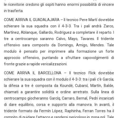
le ricevitorie credono gli ospiti hanno enormi possibilità di vincere
in trasferta.
COME ARRIVA IL GUADALAJARA – Il tecnico Pere Martí dovrebbe
schierare la sua squadra con il 4-3-3. Tra i pali andrà Zarco,
Martínez, Ablanque, Gallardo, Rodríguez a completare il reparto. I
tre a centrocampo saranno Calvo, Mayo, Tavares. Il tridente
offensivo sara composto da Domingo, Amigo, Mendes. Tale
modulo è pensato per imprimere alla formazione un forte
approccio offensivo, puntando a sfruttare capovolgimenti di
fronte grazie a rapide vericalizzazioni.
COME ARRIVA IL BARCELLONA – Il tecnico Flick dovrebbe
schierare la sua squadra con il modulo il 4-3-3: tra i pali c’è García;
la difesa a tre è composta da Koundé, Cubarsí, Martín, Balde,
chiamati a garantire solidità e ordine arretrato. Sulla linea di
centrocampo giocheranno Garcíq, Carraro, Bernal, Pedri incaricati
di dare equilibrio, corsa e supporto alla manovra. In avanti, il
tridente formato da Fermín López, Raphinha, Ferran Torres ha il
compito di guidare l’attacco e rendersi pericoloso in zona gol. Tale