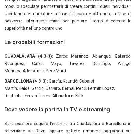
modulo speculare permetterà di creare continui duelli individuali,
facilitando le marcature in fase difensiva e offrendo, in fase di
possesso, riferimenti chiari per puntare l’uomo e cercare la
superiorità nell’uno contro uno.
Le probabili formazioni
GUADALAJARA (4-3-3):
Zarco; Martínez, Ablanque, Gallardo,
Rodríguez; Calvo, Mayo, Tavares; Domingo, Amigo,
Mendes.
Allenatore:
Pere Martí.
BARCELLONA (4-3-3):
García; Koundé, Cubarsí,
Martín, Balde; Garcíq, Carraro, Bernal, Pedri; Fermín López,
Raphinha, Ferran Torres.
Allenatore:
Flick
Dove vedere la partita in TV e streaming
Sarà possibile seguire l’incontro tra Guadalajara e Barcellona in
televisione su Dazn, oppure potrete rimanere aggiornati sul