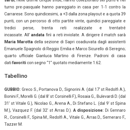
sardi
, nelle ultime cinque sfide, hanno collezionato sei punti e nel
turno pre-pasquale hanno pareggiato in casa per 1-1 contro la
Carrarese. Sono quindicesimi, a +3 dalla zona playout e a quota 39
punti, con un percorso di otto partite vinte, quindici pareggiate e
tredici perse, trenta reti realizzate e trentatré
incassate. All’
andata
finì a reti inviolate. A dirigere il match sarà
Maria Marotta
della sezione di Sapri coadiuvata dagli assistenti
Emanuele Spagnolo di Reggio Emilia e Marco Sicurello di Seregno;
quarto ufficiale Gianluca Martino di Firenze. Padroni di casa
dati
favoriti
con segno “1” quotato mediamente 1.62.
Tabellino
GUBBIO:
Greco S., Portanova D., Signorini A. (dal 17′ st Redolfi A.),
Bonini F., Morelli G. (dal 8′ st Corsinelli F.), Rosaia G., Bulevardi D. (dal
31′ st Vitale G.), Nicolao G., Arena A., Di Stefano L. (dal 9′ st Spina
M.), Vazquez F. (dal 32′ st Arras D.).
A disposizione:
Di Gennaro
R., Corsinelli F., Spina M., Redolfi A., Vitale G., Arras D., Semeraro F.,
Tazzer M.