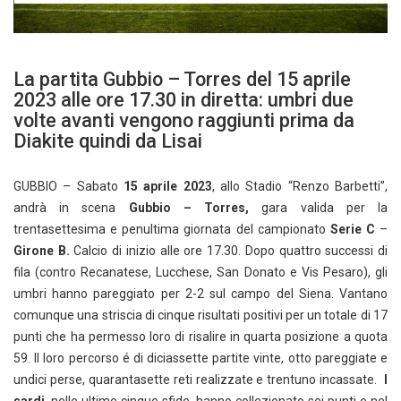
La partita Gubbio – Torres del 15 aprile
2023 alle ore 17.30 in diretta: umbri due
volte avanti vengono raggiunti prima da
Diakite quindi da Lisai
GUBBIO – Sabato
15 aprile 2023
, allo Stadio “Renzo Barbetti”,
andrà in scena
Gubbio – Torres,
gara valida per la
trentasettesima e penultima giornata del campionato
Serie C
–
Girone
B.
Calcio di inizio alle ore 17.30. Dopo quattro successi di
fila (contro Recanatese, Lucchese, San Donato e Vis Pesaro), gli
umbri hanno pareggiato per 2-2 sul campo del Siena. Vantano
comunque una striscia di cinque risultati positivi per un totale di 17
punti che ha permesso loro di risalire in quarta posizione a quota
59. Il loro percorso é di diciassette partite vinte, otto pareggiate e
undici perse, quarantasette reti realizzate e trentuno incassate.
I