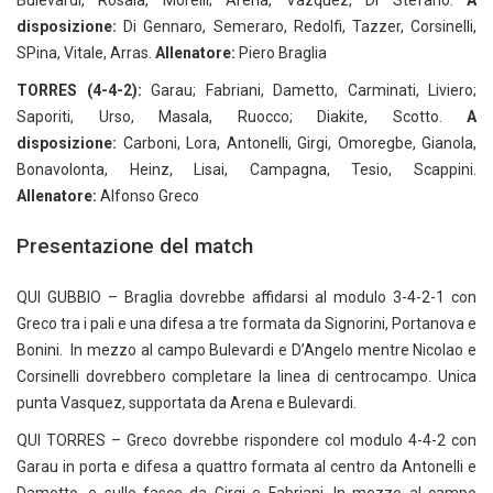
Bulevardi, Rosaia, Morelli; Arena, Vazquez, Di Stefano.
A
disposizione:
Di Gennaro, Semeraro, Redolfi, Tazzer, Corsinelli,
SPina, Vitale, Arras.
Allenatore:
Piero Braglia
TORRES (4-4-2):
Garau; Fabriani, Dametto, Carminati, Liviero;
Saporiti, Urso, Masala, Ruocco; Diakite, Scotto.
A
disposizione:
Carboni, Lora, Antonelli, Girgi, Omoregbe, Gianola,
Bonavolonta, Heinz, Lisai, Campagna, Tesio, Scappini.
Allenatore:
Alfonso Greco
Presentazione del match
QUI GUBBIO – Braglia dovrebbe affidarsi al modulo 3-4-2-1 con
Greco tra i pali e una difesa a tre formata da Signorini, Portanova e
Bonini. In mezzo al campo Bulevardi e D’Angelo mentre Nicolao e
Corsinelli dovrebbero completare la linea di centrocampo. Unica
punta Vasquez, supportata da Arena e Bulevardi.
QUI TORRES – Greco dovrebbe rispondere col modulo 4-4-2 con
Garau in porta e difesa a quattro formata al centro da Antonelli e