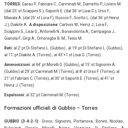
TORRES:
Garau P., Fabriani C., Carminati M., Dametto P., Liviero M.
(dal 25′ st Scappini S.), Saporiti E. (dal 36′ st Lisai G.), Urso F.,
Masala A. (dal 25′ st Lora F.), Ruocco F., Scotto L. (dal 36′ pt Heinz
J.), Diakite A..
A disposizione:
Carboni W., Heinz J., Lora F.,
Scappini S., Lisai G., Antonelli N., Bonavolonta A., Campagna J.,
Gianola F., Girgi A., Omoregbe B. M., Tesio M.
Reti:
al 2′ pt Di Stefano L. (Gubbio) , al 19′ pt Di Stefano L. (Gubbio),
al 11′ pt Diakite A. (Torres) , al 45’+1 st Lisai G. (Torres) .
Ammonizioni:
al 44′ pt Morelli G. (Gubbio), al 15′ st Signorini A.
(Gubbio) al 29′ pt Carminati M. (Torres), al 8′ st Urso F. (Torres), al
21′ st Fabriani C. (Torres), al 30′ st Saporiti E. (Torres), al 41′ st
Heinz J. (Torres).
Espulsioni:
al 32′ pt Carminati M. (Torres).
Formazioni ufficiali di Gubbio – Torres
GUBBIO (3-4-2-1):
Greco; Signorini, Portanova, Bonini; Nicolao,