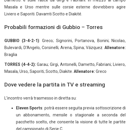
Dametto. e sulle fasce da Girgi e Fabriani. In mezzo al campo
Masala e Urso mentre sulle corsie esterne dovrebbero agire
Liviero e Saporiti. Davamti Scotto e Diakité.
Probabili formazioni di Gubbio – Torres
GUBBIO (3-4-2-1)
: Greco; Signorini, Portanova, Bonini; Nicolao,
Bulevardi, D’Angelo, Corsinelli; Arena, Spina; Vázquez.
Allenatore:
Braglia
TORRES (4-4-2):
Garau; Girgi, Antonelli, Dametto, Fabriani; Liviero,
Masala, Urso, Saporiti; Scotto, Diakite.
Allenatore:
Greco
Dove vedere la partita in TV e streaming
L’incontro verrà trasmesso in diretta su:
Eleven Sports
: potrà essere seguita previa sottoscrizione di
un abbonamento, mensile o stagionale a seconda del
pacchetto scelto, che consente la visione di tutte le partite
del campionato di Serie C.