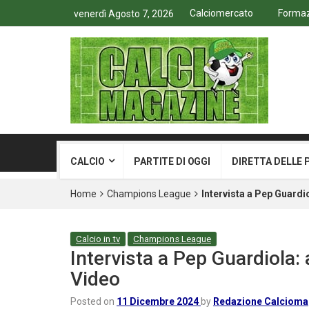
Calciomercato
Formazi
venerdì Agosto 7, 2026
CALCIO
PARTITE DI OGGI
DIRETTA DELLE 
Home
Champions League
Intervista a Pep Guardi
Calcio in tv
Champions League
Intervista a Pep Guardiola: 
Video
Posted on
11 Dicembre 2024
by
Redazione Calcioma