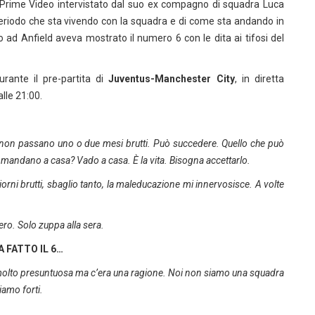
i Prime Video intervistato dal suo ex compagno di squadra Luca
 periodo che sta vivendo con la squadra e di come sta andando in
ad Anfield aveva mostrato il numero 6 con le dita ai tifosi del
durante il pre-partita di
Juventus-Manchester City
, in diretta
alle 21:00.
e non passano uno o due mesi brutti. Può succedere. Quello che può
andano a casa? Vado a casa. È la vita. Bisogna accettarlo.
orni brutti, sbaglio tanto, la maleducazione mi innervosisce. A volte
o. Solo zuppa alla sera.
 FATTO IL 6…
 molto presuntuosa ma c’era una ragione. Noi non siamo una squadra
iamo forti.