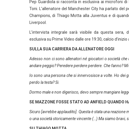
Pep Guardiola si racconta in esclusiva ai microfoni d
Toni. L’allenatore del Manchester City ha parlato del
Champions, di Thiago Motta alla Juventus e di quando 
Liverpool.
L’intervista integrale sarà visibile da questa sera, 
esclusiva su Prime Video dalle ore 19:30, calcio d’inizio 
SULLA SUA CARRIERA DA ALLENATORE OGGI
Adesso non ci sono allenatori né giocatori o società ch
andare peggio? Peredere perdere perdere. Che fanno? Mi m
Io sono una persona che si innervosisce a volte. Ho dei gi
perdo la testa? Si.
Dormo male e non digerisco, devo sempre mangiare legger
SE MAZZONE FOSSE STATO AD ANFIELD QUANDO HA
Sicuro [avrebbe applaudito]. Questa è stata una reazione
o una società storicamente vincente (…) Ma siamo bravi, s
SU THIAGO MOTTA