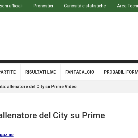
oni ufficiali
Pronostici
Curiosità e statistiche
Area Tecn
PARTITE
RISULTATI LIVE
FANTACALCIO
PROBABILI FOR
ola: allenatore del City su Prime Video
allenatore del City su Prime
gazine