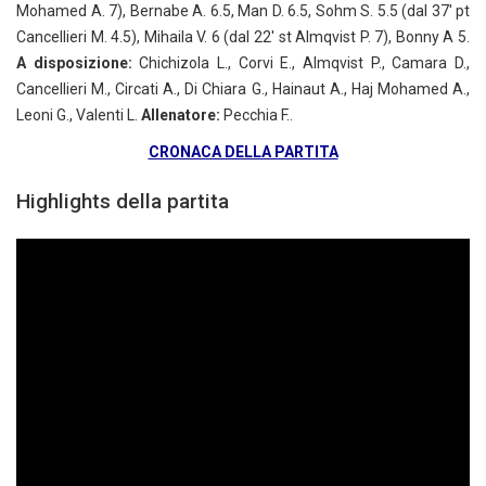
Mohamed A. 7), Bernabe A. 6.5, Man D. 6.5, Sohm S. 5.5 (dal 37′ pt
Cancellieri M. 4.5), Mihaila V. 6 (dal 22′ st Almqvist P. 7), Bonny A 5.
A disposizione:
Chichizola L., Corvi E., Almqvist P., Camara D.,
Cancellieri M., Circati A., Di Chiara G., Hainaut A., Haj Mohamed A.,
Leoni G., Valenti L.
Allenatore:
Pecchia F..
CRONACA DELLA PARTITA
Highlights della partita