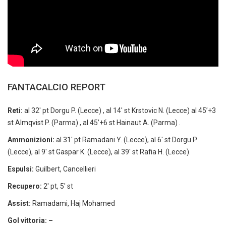
FANTACALCIO REPORT
Reti:
al 32′ pt Dorgu P. (Lecce) , al 14′ st Krstovic N. (Lecce) al 45’+3
st Almqvist P. (Parma) , al 45’+6 st Hainaut A. (Parma) .
Ammonizioni:
al 31′ pt Ramadani Y. (Lecce), al 6′ st Dorgu P.
(Lecce), al 9′ st Gaspar K. (Lecce), al 39′ st Rafia H. (Lecce).
Espulsi:
Guilbert, Cancellieri
Recupero:
2′ pt, 5′ st
Assist:
Ramadami, Haj Mohamed
Gol vittoria: –