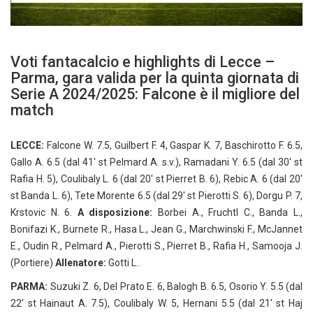
Voti fantacalcio e highlights di Lecce –
Parma, gara valida per la quinta giornata di
Serie A 2024/2025: Falcone è il migliore del
match
LECCE:
Falcone W. 7.5, Guilbert F. 4, Gaspar K. 7, Baschirotto F. 6.5,
Gallo A. 6.5 (dal 41′ st Pelmard A. s.v.), Ramadani Y. 6.5 (dal 30′ st
Rafia H. 5), Coulibaly L. 6 (dal 20′ st Pierret B. 6), Rebic A. 6 (dal 20′
st Banda L. 6), Tete Morente 6.5 (dal 29′ st Pierotti S. 6), Dorgu P. 7,
Krstovic N. 6.
A disposizione:
Borbei A., Fruchtl C., Banda L.,
Bonifazi K., Burnete R., Hasa L., Jean G., Marchwinski F., McJannet
E., Oudin R., Pelmard A., Pierotti S., Pierret B., Rafia H., Samooja J.
(Portiere)
Allenatore:
Gotti L..
PARMA:
Suzuki Z. 6, Del Prato E. 6, Balogh B. 6.5, Osorio Y. 5.5 (dal
22′ st Hainaut A. 7.5), Coulibaly W. 5, Hernani 5.5 (dal 21′ st Haj