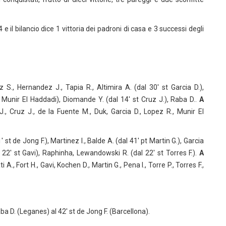
 il bilancio dice 1 vittoria dei padroni di casa e 3 successi degli
 S., Hernandez J., Tapia R., Altimira A. (dal 30′ st Garcia D.),
t Munir El Haddadi), Diomande Y. (dal 14′ st Cruz J.), Raba D..
A
 J., Cruz J., de la Fuente M., Duk, Garcia D., Lopez R., Munir El
st de Jong F.), Martinez I., Balde A. (dal 41′ pt Martin G.), Garcia
al 22′ st Gavi), Raphinha, Lewandowski R. (dal 22′ st Torres F.).
A
 A., Fort H., Gavi, Kochen D., Martin G., Pena I., Torre P., Torres F.,
aba D. (Leganes) al 42′ st de Jong F. (Barcellona).