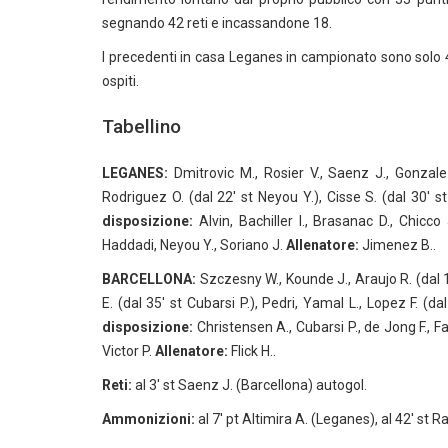
segnando 42 reti e incassandone 18.
I precedenti in casa Leganes in campionato sono solo 4 e
ospiti.
Tabellino
LEGANES:
Dmitrovic M., Rosier V., Saenz J., Gonzalez
Rodriguez O. (dal 22′ st Neyou Y.), Cisse S. (dal 30′ s
disposizione:
Alvin, Bachiller I., Brasanac D., Chicco
Haddadi, Neyou Y., Soriano J.
Allenatore:
Jimenez B..
BARCELLONA:
Szczesny W., Kounde J., Araujo R. (dal 1′ 
E. (dal 35′ st Cubarsi P.), Pedri, Yamal L., Lopez F. (d
disposizione:
Christensen A., Cubarsi P., de Jong F., Fati
Victor P.
Allenatore:
Flick H..
Reti:
al 3′ st Saenz J. (Barcellona) autogol.
Ammonizioni:
al 7′ pt Altimira A. (Leganes), al 42′ st R