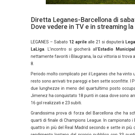
Diretta Leganes-Barcellona di sabato
Dove vedere in TV e in streaming la
LEGANES – Sabato
12 aprile
alle 21 si disputerà
Lega
LaLiga
. L’incontro si giocherà all’
Estadio Municip
nettamente favoriti i Blaugrana, la cui vittoria si trova
8.
Periodo molto complicato per il Leganes che ha vinto un
resto sono arrivati tre pareggi e ben sette sconfitte. I 
due lunghezze in meno del quartultimo posto occupat
Jimenez ha conquistato 18 punti in casa dove sono arriva
16 gol realizzati e 23 subiti.
Grandissima prova di forza del Barcellona che ha sch
quarti di finale di Champions League. In campionato i 
quattro in più del Real Madrid secondo e sette in più del
rendimento lontano dal proprio pubblico con 33 punti c