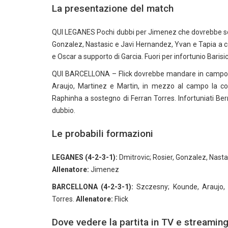
La presentazione del match
QUI LEGANES Pochi dubbi per Jimenez che dovrebbe schi
Gonzalez, Nastasic e Javi Hernandez, Yvan e Tapia a c
e Oscar a supporto di Garcia. Fuori per infortunio Bari
QUI BARCELLONA – Flick dovrebbe mandare in campo il s
Araujo, Martinez e Martin, in mezzo al campo la cop
Raphinha a sostegno di Ferran Torres. Infortuniati Be
dubbio.
Le probabili formazioni
LEGANES (4-2-3-1):
Dmitrovic; Rosier, Gonzalez, Nasta
Allenatore:
Jimenez
BARCELLONA (4-2-3-1):
Szczesny; Kounde, Araujo, M
Torres.
Allenatore:
Flick
Dove vedere la partita in TV e streamin