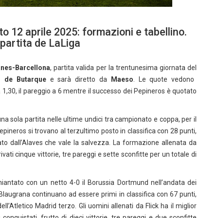
 12 aprile 2025: formazioni e tabellino.
 partita de LaLiga
nes-Barcellona
, partita valida per la trentunesima giornata del
al de Butarque
e sarà diretto da
Maeso
. Le quote vedono
 a 1,30, il pareggio a 6 mentre il successo dei Pepineros è quotato
a sola partita nelle ultime undici tra campionato e coppa, per il
Pepineros si trovano al terzultimo posto in classifica con 28 punti,
o dall’Alaves che vale la salvezza. La formazione allenata da
ti cinque vittorie, tre pareggi e sette sconfitte per un totale di
iantato con un netto 4-0 il Borussia Dortmund nell’andata dei
Blaugrana continuano ad essere primi in classifica con 67 punti,
l’Atletico Madrid terzo. Gli uomini allenati da Flick ha il miglior
onquistati, frutto di dieci vittorie, tre pareggi e due sconfitte