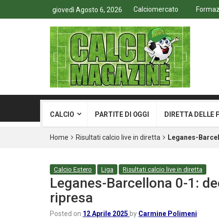
Calciomercato
Formazi
giovedì Agosto 6, 2026
CALCIO
PARTITE DI OGGI
DIRETTA DELLE 
Home
Risultati calcio live in diretta
Leganes-Barcell
Calcio Estero
Liga
Risultati calcio live in diretta
Leganes-Barcellona 0-1: dec
ripresa
Posted on
12 Aprile 2025
by
Carmine Polimeni