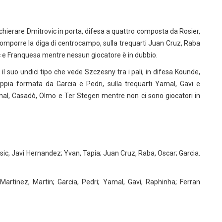
erare Dmitrovic in porta, difesa a quattro composta da Rosier,
omporre la diga di centrocampo, sulla trequarti Juan Cruz, Raba
sic e Franquesa mentre nessun giocatore è in dubbio.
uo undici tipo che vede Szczesny tra i pali, in difesa Kounde,
pia formata da Garcia e Pedri, sulla trequarti Yamal, Gavi e
rnal, Casadò, Olmo e Ter Stegen mentre non ci sono giocatori in
sic, Javi Hernandez; Yvan, Tapia; Juan Cruz, Raba, Oscar; Garcia.
artinez, Martin; Garcia, Pedri; Yamal, Gavi, Raphinha; Ferran
g