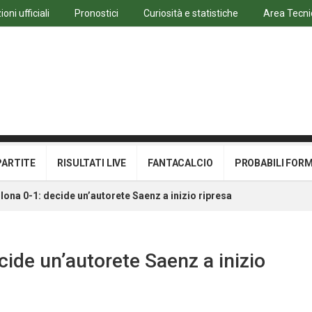
oni ufficiali
Pronostici
Curiosità e statistiche
Area Tecni
PARTITE
RISULTATI LIVE
FANTACALCIO
PROBABILI FOR
ona 0-1: decide un’autorete Saenz a inizio ripresa
ide un’autorete Saenz a inizio