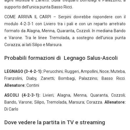
agire Muteba e Zanetti. Sulla trequarti Bombagi e Palazzino, a
supporto dell’unica punta Basso Ricci.
COME ARRIVA IL CARPI – Serpini dovrebbe rispondere con il
modulo 4-2-3-1 con Liviero tra i pali e con un reparto arretrato
formato da Alagna, Menna, Quaranta, Cozzoli. In mediana Bando
e Varone. Tra le linee Tremolada, a sostegno dell’unica punta
Corazza; ai lati Silipo e Marsura.
Probabili formazioni di Legnago Salus-Ascoli
LEGNAGO (3-4-2-1):
Perucchini; Ruggeri, Ampollini, Noce; Muteba,
Franzolini, Diaby, Zanetti; Bombagi, Palazzino; Basso Ricci.
Allenatore:
Contini
ASCOLI (4-2-3-1):
Livieri; Alagna, Menna, Quaranta, Cozzoli;
Bando, Varone; Silipo, Tremolada, Marsura; Corazza.
Allenatore:
Di Carlo
Dove vedere la partita in TV e streaming