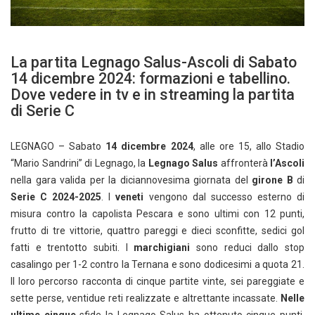
La partita Legnago Salus-Ascoli di Sabato
14 dicembre 2024: formazioni e tabellino.
Dove vedere in tv e in streaming la partita
di Serie C
LEGNAGO – Sabato
14 dicembre 2024
, alle ore 15, allo Stadio
“Mario Sandrini” di Legnago, la
Legnago Salus
affronterà
l’Ascoli
nella gara valida per la diciannovesima giornata del
girone B
di
Serie C 2024-2025
. I
veneti
vengono dal successo esterno di
misura contro la capolista Pescara e sono ultimi con 12 punti,
frutto di tre vittorie, quattro pareggi e dieci sconfitte, sedici gol
fatti e trentotto subiti. I
marchigiani
sono reduci dallo stop
casalingo per 1-2 contro la Ternana e sono dodicesimi a quota 21.
Il loro percorso racconta di cinque partite vinte, sei pareggiate e
sette perse, ventidue reti realizzate e altrettante incassate.
Nelle