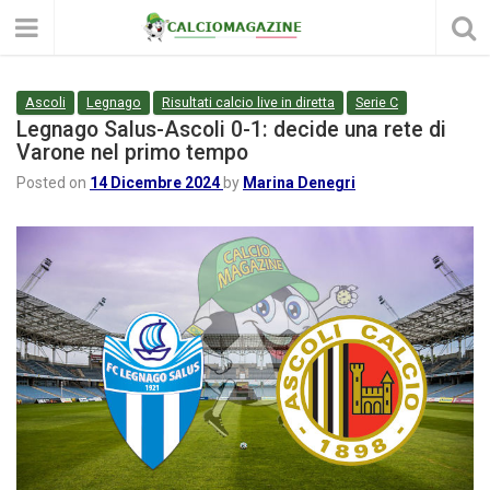
Ascoli
Legnago
Risultati calcio live in diretta
Serie C
Legnago Salus-Ascoli 0-1: decide una rete di
Varone nel primo tempo
Posted on
14 Dicembre 2024
by
Marina Denegri