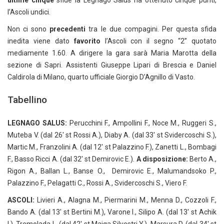
ultime cinque
sfide la Legnago Salus ha ottenuto cinque punti,
l’Ascoli undici.
Non ci sono
precedenti
tra le due compagini. Per questa sfida
inedita viene dato
favorito
l’Ascoli con il segno “2” quotato
mediamente 1.60. A dirigere la gara sarà Maria Marotta della
sezione di Sapri. Assistenti Giuseppe Lipari di Brescia e Daniel
Caldirola di Milano, quarto ufficiale Giorgio D’Agnillo di Vasto.
Tabellino
LEGNAGO SALUS:
Perucchini F., Ampollini F., Noce M., Ruggeri S.,
Muteba V. (dal 26′ st Rossi A.), Diaby A. (dal 33′ st Svidercoschi S.),
Martic M., Franzolini A. (dal 12′ st Palazzino F.), Zanetti L., Bombagi
F., Basso Ricci A. (dal 32′ st Demirovic E.).
A disposizione:
Berto A.,
Rigon A., Ballan L., Banse O., Demirovic E., Malumandsoko P.,
Palazzino F., Pelagatti C., Rossi A., Svidercoschi S., Viero F.
ASCOLI:
Livieri A., Alagna M., Piermarini M., Menna D., Cozzoli F.,
Bando A. (dal 13′ st Bertini M.), Varone I., Silipo A. (dal 13′ st Achik