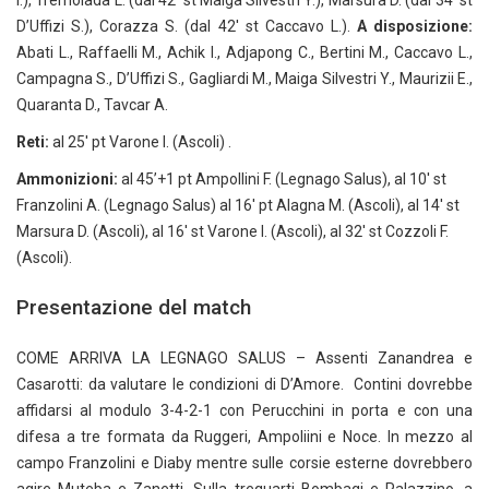
I.), Tremolada L. (dal 42′ st Maiga Silvestri Y.), Marsura D. (dal 34′ st
D’Uffizi S.), Corazza S. (dal 42′ st Caccavo L.).
A disposizione:
Abati L., Raffaelli M., Achik I., Adjapong C., Bertini M., Caccavo L.,
Campagna S., D’Uffizi S., Gagliardi M., Maiga Silvestri Y., Maurizii E.,
Quaranta D., Tavcar A.
Reti:
al 25′ pt Varone I. (Ascoli) .
Ammonizioni:
al 45’+1 pt Ampollini F. (Legnago Salus), al 10′ st
Franzolini A. (Legnago Salus) al 16′ pt Alagna M. (Ascoli), al 14′ st
Marsura D. (Ascoli), al 16′ st Varone I. (Ascoli), al 32′ st Cozzoli F.
(Ascoli).
Presentazione del match
COME ARRIVA LA LEGNAGO SALUS – Assenti Zanandrea e
Casarotti: da valutare le condizioni di D’Amore. Contini dovrebbe
affidarsi al modulo 3-4-2-1 con Perucchini in porta e con una
difesa a tre formata da Ruggeri, Ampoliini e Noce. In mezzo al
campo Franzolini e Diaby mentre sulle corsie esterne dovrebbero