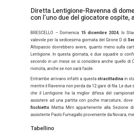
Diretta Lentigione-Ravenna di domen
con l’uno due del giocatore ospite,
BRESCELLO – Domenica
15 dicembre 2024
, lo St
valevole per la sedicesima giornata del Girone D di
Se
Altopascio dovrebbero avere, quanto meno sulla carta,
Lentigione. In questa giornata, e due squadre si confr
secondo in un mese se si considera anche quello di Co
rivincita, anche se non sarà facile.
Entrambe arrivano infatti a questa
stracittadina
in st
mentre il Ravenna non perda da 12 gare di fila. Le due 
che il Lentigione ha la miglior difesa del campio
assistere ad una partita con poche marcature, dove p
fischietto
Mattia Mirri appartenente alla Sezione di
assistente Paolo Fumagallo proveniente da Novara, men
Tabellino