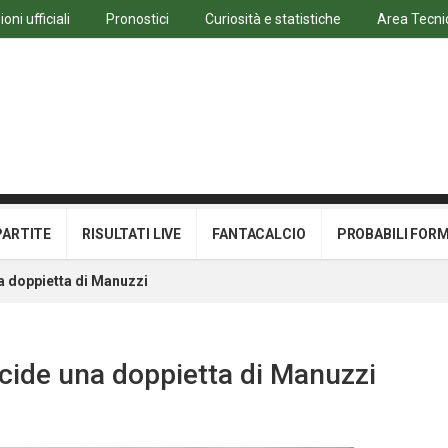
ni ufficiali
Pronostici
Curiosità e statistiche
Area Tecni
PARTITE
RISULTATI LIVE
FANTACALCIO
PROBABILI FOR
a doppietta di Manuzzi
cide una doppietta di Manuzzi