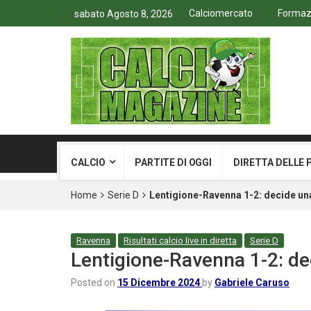
Calciomercato
Formazio
sabato Agosto 8, 2026
CALCIO
PARTITE DI OGGI
DIRETTA DELLE 
Home
Serie D
Lentigione-Ravenna 1-2: decide un
Ravenna
Risultati calcio live in diretta
Serie D
Lentigione-Ravenna 1-2: de
Posted on
15 Dicembre 2024
by
Gabriele Caruso