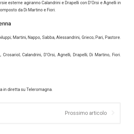
sie esterne agiranno Calandrini e Drapelli con D’Orsi e Agnelli in
mposto da Di Martino e Fiori.
venna
luppi; Martini, Nappo, Sabba, Alessandrini, Grieco; Pari, Pastore.
rosariol; Calandrini, D’Orsi, Agnelli, Drapelli; Di Martino, Fiori.
g
na in diretta su Teleromagna.
Prossimo articolo