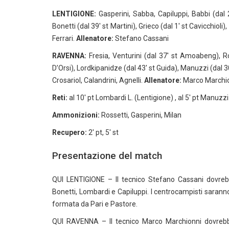
LENTIGIONE:
Gasperini, Sabba, Capiluppi, Babbi (dal 21
Bonetti (dal 39′ st Martini), Grieco (dal 1′ st Cavicchioli)
Ferrari.
Allenatore:
Stefano Cassani
RAVENNA:
Fresia, Venturini (dal 37′ st Amoabeng), Ros
D’Orsi), Lordkipanidze (dal 43′ st Guida), Manuzzi (dal 30
Crosariol, Calandrini, Agnelli.
Allenatore:
Marco Marchi
Reti:
al 10′ pt Lombardi L. (Lentigione) , al 5′ pt Manuzzi
Ammonizioni:
Rossetti, Gasperini, Milan
Recupero:
2′ pt, 5′ st
Presentazione del match
QUI LENTIGIONE – Il tecnico Stefano Cassani dovrebb
Bonetti, Lombardi e Capiluppi. I centrocampisti sarann
formata da Pari e Pastore.
QUI RAVENNA – Il tecnico Marco Marchionni dovrebbe 