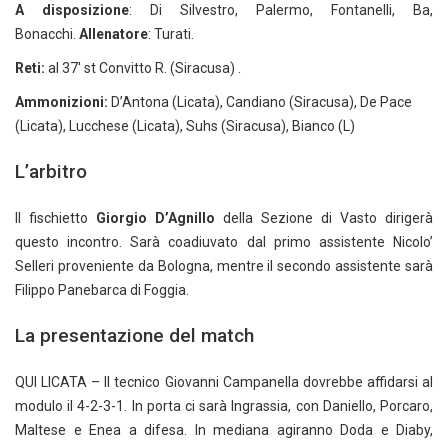
A disposizione
: Di Silvestro, Palermo, Fontanelli, Ba,
Bonacchi.
Allenatore
: Turati.
Reti:
al 37′ st Convitto R. (Siracusa) .
Ammonizioni:
D’Antona (Licata), Candiano (Siracusa), De Pace
(Licata), Lucchese (Licata), Suhs (Siracusa), Bianco (L)
L’arbitro
Il fischietto
Giorgio D’Agnillo
della Sezione di Vasto dirigerà
questo incontro. Sarà coadiuvato dal primo assistente Nicolo’
Selleri proveniente da Bologna, mentre il secondo assistente sarà
Filippo Panebarca di Foggia.
La presentazione del match
QUI LICATA – Il tecnico Giovanni Campanella dovrebbe affidarsi al
modulo il 4-2-3-1. In porta ci sarà Ingrassia, con Daniello, Porcaro,
Maltese e Enea a difesa. In mediana agiranno Doda e Diaby,