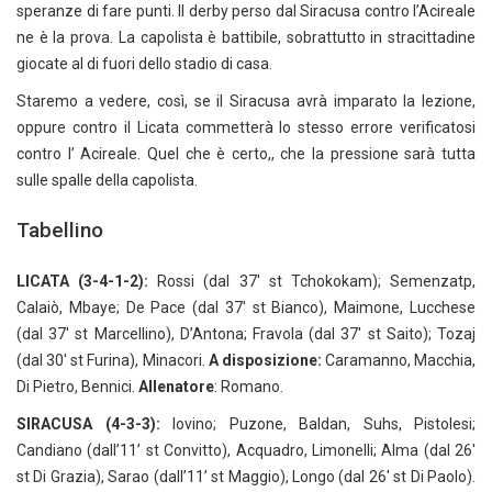
speranze di fare punti. Il derby perso dal Siracusa contro l’Acireale
ne è la prova. La capolista è battibile, sobrattutto in stracittadine
giocate al di fuori dello stadio di casa.
Staremo a vedere, così, se il Siracusa avrà imparato la lezione,
oppure contro il Licata commetterà lo stesso errore verificatosi
contro l’ Acireale. Quel che è certo,, che la pressione sarà tutta
sulle spalle della capolista.
Tabellino
LICATA (3-4-1-2):
Rossi (dal 37′ st Tchokokam); Semenzatp,
Calaiò, Mbaye; De Pace (dal 37′ st Bianco), Maimone, Lucchese
(dal 37′ st Marcellino), D’Antona; Fravola (dal 37′ st Saito); Tozaj
(dal 30′ st Furina), Minacori.
A disposizione:
Caramanno, Macchia,
Di Pietro, Bennici.
Allenatore
: Romano.
SIRACUSA (4-3-3):
Iovino; Puzone, Baldan, Suhs, Pistolesi;
Candiano (dall’11’ st Convitto), Acquadro, Limonelli; Alma (dal 26′
st Di Grazia), Sarao (dall’11’ st Maggio), Longo (dal 26′ st Di Paolo).