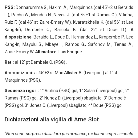
PSG:
Donnarumma G., Hakimi A., Marquinhos (dal 45’+2 st Beraldo
L.), Pacho W., Mendes N., Neves J. (dal 75’+1 st Ramos G.), Vitinha,
Ruiz F. (dal 46′ st Zaire-Emery W.), Kvaratskhelia K. (dal 56′ st Lee
Kang-In), Dembele O., Barcola B. (dal 22′ st Doue D.).
A
disposizione:
Beraldo L., Doue D., Hernandez L., Kimpembe P., Lee
Kang-In, Mayulu S., Mbaye I., Ramos G., Safonov M., Tenas A.,
Zaire-Emery W.
Allenatore:
Luis Enrique.
Reti:
al 12′ pt Dembele O. (PSG) .
Ammonizioni:
al 45’+2 st Mac Allister A. (Liverpool) al 1′ st
Marquinhos (PSG).
Sequenza rigori:
1° Vitihna (PSG) gol, 1° Salah (Liverpool) gol, 2°
Ramos (PSG) gol, 2° Nunez D. (Liverpool) sbagliato, 3° Dembelé
(PSG) gol, 3° Jones C. (Liverpool) sbagliato, 4° Doue (PSG) gol.
Dichiarazioni alla vigilia di Arne Slot
“
Non sono sorpreso dalla loro performance, mi hanno impressionato