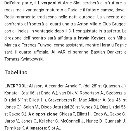
Dall’altra parte, il
Liverpool
di Arne Slot cercherà di sfruttare al
massimo il vantaggio maturato a Parigi e il fattore campo, dove i
Reds raramente tradiscono nelle notti europee. La vincente del
confronto affronterà ai quarti una tra Aston Villa e Club Brugge,
con gli inglesi in vantaggio dopo il 3-1 conquistato in trasferta. La
direzione dell’incontro sarà affidata a
István Kovács
, con Mihai
Marica e Ferencz Tunyogi come assistenti, mentre Horațiu Feșnic
sarà il quarto ufficiale. Al VAR ci saranno Bastian Dankert e
Tomasz Kwiatkowski.
Tabellino
LIVERPOOL:
Alisson, Alexander-Arnold T. (dal 28′ st Quansah J.),
Konate I. (dal 66′ st Endo W.), van Dijk V., Robertson A., Szoboszlai
D. (dal 61′ st Elliott H.), Gravenberch R., Mac Allister A. (dal 46′ st
Jones C.), Salah M., Diogo Jota (dal 28′ st Nunez D.), Diaz L. (dal 56′
st Gakpo C.).
A disposizione:
Chiesa F., Elliott H., Endo W., Gakpo C.,
Jaros V., Jones C., Kelleher C., McConnell J., Nunez D., Quansah J.,
Tsimikas K.
Allenatore:
Slot A..