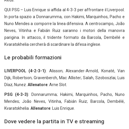
Reds.
QUI PSG – Luis Enrique si affida al 4-3-3 per affrontare il Liverpool.
In porta spazio a Donnarumma, con Hakimi, Marquinhos, Pacho e
Nuno Mendes a comporre la linea difensiva. A centrocampo, João
Neves, Vitinha e Fabián Ruiz saranno i motori della manovra
parigina. In attacco, il tridente formato da Barcola, Dembélé e
Kvaratskhelia cercherà di scardinare la difesa inglese.
Le probabili formazioni
LIVERPOOL (4-2-3-1)
: Alisson; Alexander-Arnold, Konaté, Van
Dijk, Robertson; Gravenberch, Mac Allister; Salah, Szoboszlai, Luis
Díaz; Nunez.
Allenatore
: Arne Slot.
PSG (4-3-3)
: Donnarumma; Hakimi, Marquinhos, Pacho, Nuno
Mendes; João Neves, Vitinha, Fabián Ruiz; Barcola, Dembélé,
Kvaratskhelia.
Allenatore
: Luis Enrique.
Dove vedere la partita in TV e streaming