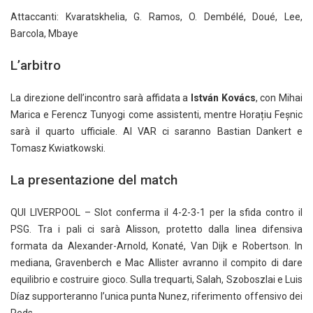
Attaccanti: Kvaratskhelia, G. Ramos, O. Dembélé, Doué, Lee,
Barcola, Mbaye
L’arbitro
La direzione dell’incontro sarà affidata a
István Kovács
, con Mihai
Marica e Ferencz Tunyogi come assistenti, mentre Horațiu Feșnic
sarà il quarto ufficiale. Al VAR ci saranno Bastian Dankert e
Tomasz Kwiatkowski.
La presentazione del match
QUI LIVERPOOL – Slot conferma il 4-2-3-1 per la sfida contro il
PSG. Tra i pali ci sarà Alisson, protetto dalla linea difensiva
formata da Alexander-Arnold, Konaté, Van Dijk e Robertson. In
mediana, Gravenberch e Mac Allister avranno il compito di dare
equilibrio e costruire gioco. Sulla trequarti, Salah, Szoboszlai e Luis
Díaz supporteranno l’unica punta Nunez, riferimento offensivo dei