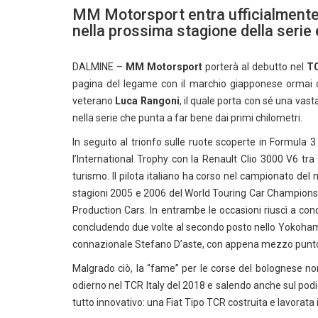
MM Motorsport entra ufficialmente a
nella prossima stagione della serie
DALMINE –
MM Motorsport
porterà al debutto nel
TC
pagina del legame con il marchio giapponese ormai co
veterano
Luca Rangoni
, il quale porta con sé una vas
nella serie che punta a far bene dai primi chilometri.
In seguito al trionfo sulle ruote scoperte in Formula
l’International Trophy con la Renault Clio 3000 V6 tra 
turismo. Il pilota italiano ha corso nel campionato de
stagioni 2005 e 2006 del World Touring Car Championsh
Production Cars. In entrambe le occasioni riuscì a con
concludendo due volte al secondo posto nello Yokohama
connazionale Stefano D’aste, con appena mezzo punto 
Malgrado ciò, la “fame” per le corse del bolognese no
odierno nel TCR Italy del 2018 e salendo anche sul podi
tutto innovativo: una Fiat Tipo TCR costruita e lavorata