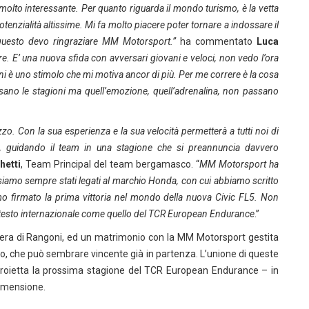
olto interessante. Per quanto riguarda il mondo turismo, è la vetta
otenzialità altissime. Mi fa molto piacere poter tornare a indossare il
questo devo ringraziare MM Motorsport.”
ha commentato
Luca
e. E’ una nuova sfida con avversari giovani e veloci, non vedo l’ora
 è uno stimolo che mi motiva ancor di più. Per me correre è la cosa
ssano le stagioni ma quell’emozione, quell’adrenalina, non passano
 Con la sua esperienza e la sua velocità permetterà a tutti noi di
 guidando il team in una stagione che si preannuncia davvero
hetti
, Team Principal del team bergamasco. “
MM Motorsport ha
 siamo sempre stati legati al marchio Honda, con cui abbiamo scritto
o firmato la prima vittoria nel mondo della nuova Civic FL5. Non
ontesto internazionale come quello del TCR European Endurance
.”
riera di Rangoni, ed un matrimonio con la MM Motorsport gestita
lo, che può sembrare vincente già in partenza. L’unione di queste
 proietta la prossima stagione del TCR European Endurance – in
dimensione.