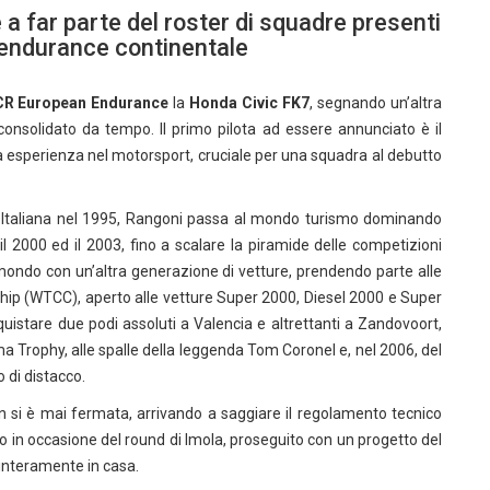
 far parte del roster di squadre presenti
 endurance continentale
R European Endurance
la
Honda Civic FK7
, segnando un’altra
nsolidato da tempo. Il primo pilota ad essere annunciato è il
ta esperienza nel motorsport, cruciale per una squadra al debutto
 3 Italiana nel 1995, Rangoni passa al mondo turismo dominando
il 2000 ed il 2003, fino a scalare la piramide delle competizioni
l mondo con un’altra generazione di vetture, prendendo parte alle
ip (WTCC), aperto alle vetture Super 2000, Diesel 2000 e Super
quistare due podi assoluti a Valencia e altrettanti a Zandovoort,
 Trophy, alle spalle della leggenda Tom Coronel e, nel 2006, del
di distacco.
n si è mai fermata, arrivando a saggiare il regolamento tecnico
o in occasione del round di Imola, proseguito con un progetto del
 interamente in casa.