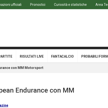
azioni ufficiali
Pronostici
Curiosità e statistiche
Area Te
PARTITE
RISULTATI LIVE
FANTACALCIO
PROBABILI FOR
durance con MM Motorsport
opean Endurance con MM
azine