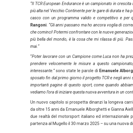
“Il TCR European Endurance è un campionato in crescita m
più alta nel Vecchio Continente per le gare di durata e ha p
casco con un programma valido e competitivo e per 
Rangoni
.
“Gli anni passano ma ho ancora voglia di correr
che cominci! Potermi confrontare con le nuove generazioni
più bella del mondo, è la cosa che mi rilassa di più. Pa
mai.
“
“
Poter lavorare con un Campione come Luca non ha prezzo.
prendere velocemente le misure a questo campionato,
interessante.”
sono state le parole di
Emanuele Alborg
sposato fin dal primo giorno il progetto TCR e negli anni
importanti pagine di questo sport, come quando abbiam
vediamo l’ora di iniziare questa nuova avventura in un c
Un nuovo capitolo si prospetta dinanzi la longeva car
da oltre 15 anni da Emanuele Alborghetti e Gianna Aiel
due realtà del motorsport italiano ed internazionale
partenza al Mugello il 30 marzo 2025 – su una nuova 