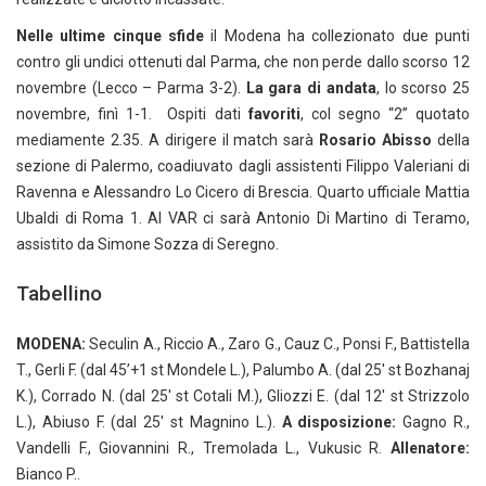
Nelle ultime cinque sfide
il Modena ha collezionato due punti
contro gli undici ottenuti dal Parma, che non perde dallo scorso 12
novembre (Lecco – Parma 3-2).
La gara di andata
, lo scorso 25
novembre, finì 1-1. Ospiti dati
favoriti
, col segno “2” quotato
mediamente 2.35. A dirigere il match sarà
Rosario Abisso
della
sezione di Palermo, coadiuvato dagli assistenti Filippo Valeriani di
Ravenna e Alessandro Lo Cicero di Brescia. Quarto ufficiale Mattia
Ubaldi di Roma 1. Al VAR ci sarà Antonio Di Martino di Teramo,
assistito da Simone Sozza di Seregno.
Tabellino
MODENA:
Seculin A., Riccio A., Zaro G., Cauz C., Ponsi F., Battistella
T., Gerli F. (dal 45’+1 st Mondele L.), Palumbo A. (dal 25′ st Bozhanaj
K.), Corrado N. (dal 25′ st Cotali M.), Gliozzi E. (dal 12′ st Strizzolo
L.), Abiuso F. (dal 25′ st Magnino L.).
A disposizione:
Gagno R.,
Vandelli F., Giovannini R., Tremolada L., Vukusic R.
Allenatore:
Bianco P..