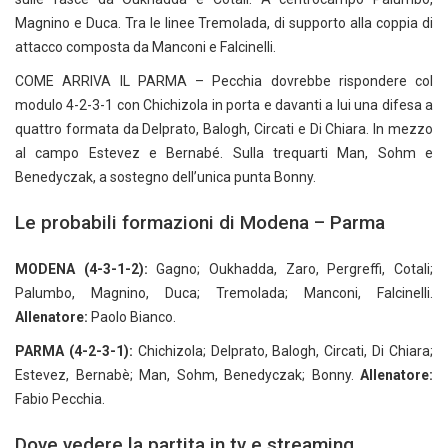
Magnino e Duca. Tra le linee Tremolada, di supporto alla coppia di
attacco composta da Manconi e Falcinelli.
COME ARRIVA IL PARMA – Pecchia dovrebbe rispondere col
modulo 4-2-3-1 con Chichizola in porta e davanti a lui una difesa a
quattro formata da Delprato, Balogh, Circati e Di Chiara. In mezzo
al campo Estevez e Bernabé. Sulla trequarti Man, Sohm e
Benedyczak, a sostegno dell’unica punta Bonny.
Le probabili formazioni di Modena – Parma
MODENA (4-3-1-2):
Gagno; Oukhadda, Zaro, Pergreffi, Cotali;
Palumbo, Magnino, Duca; Tremolada; Manconi, Falcinelli.
Allenatore:
Paolo Bianco.
PARMA (4-2-3-1):
Chichizola; Delprato, Balogh, Circati, Di Chiara;
Estevez, Bernabè; Man, Sohm, Benedyczak; Bonny.
Allenatore:
Fabio Pecchia.
Dove vedere la partita in tv e streaming