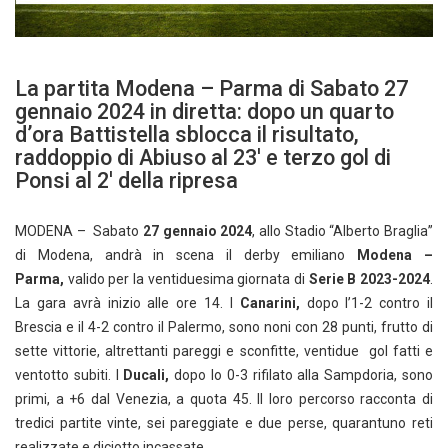
La partita Modena – Parma di Sabato 27
gennaio 2024 in diretta: dopo un quarto
d’ora Battistella sblocca il risultato,
raddoppio di Abiuso al 23′ e terzo gol di
Ponsi al 2′ della ripresa
MODENA – Sabato
27 gennaio 2024
, allo Stadio “Alberto Braglia”
di Modena, andrà in scena il derby emiliano
Modena –
Parma,
valido per la ventiduesima giornata di
Serie B 2023-2024
.
La gara avrà inizio alle ore 14. I
Canarini,
dopo l’1-2 contro il
Brescia e il 4-2 contro il Palermo, sono noni con 28 punti, frutto di
sette vittorie, altrettanti pareggi e sconfitte, ventidue gol fatti e
ventotto subiti. I
Ducali,
dopo lo 0-3 rifilato alla Sampdoria, sono
primi, a +6 dal Venezia, a quota 45. Il loro percorso racconta di
tredici partite vinte, sei pareggiate e due perse, quarantuno reti
realizzate e diciotto incassate.