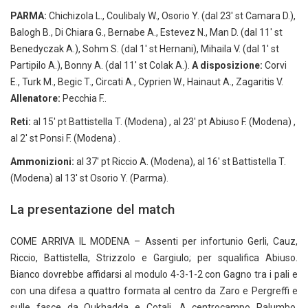
PARMA:
Chichizola L., Coulibaly W., Osorio Y. (dal 23′ st Camara D.),
Balogh B., Di Chiara G., Bernabe A., Estevez N., Man D. (dal 11′ st
Benedyczak A.), Sohm S. (dal 1′ st Hernani), Mihaila V. (dal 1′ st
Partipilo A.), Bonny A. (dal 11′ st Colak A.).
A disposizione:
Corvi
E., Turk M., Begic T., Circati A., Cyprien W., Hainaut A., Zagaritis V.
Allenatore:
Pecchia F..
Reti:
al 15′ pt Battistella T. (Modena) , al 23′ pt Abiuso F. (Modena) ,
al 2′ st Ponsi F. (Modena) .
Ammonizioni:
al 37′ pt Riccio A. (Modena), al 16′ st Battistella T.
(Modena) al 13′ st Osorio Y. (Parma).
La presentazione del match
COME ARRIVA IL MODENA – Assenti per infortunio Gerli, Cauz,
Riccio, Battistella, Strizzolo e Gargiulo; per squalifica Abiuso.
Bianco dovrebbe affidarsi al modulo 4-3-1-2 con Gagno tra i pali e
con una difesa a quattro formata al centro da Zaro e Pergreffi e
sulle fasce da Oukhadda e Cotali. A centrocampo Palumbo,