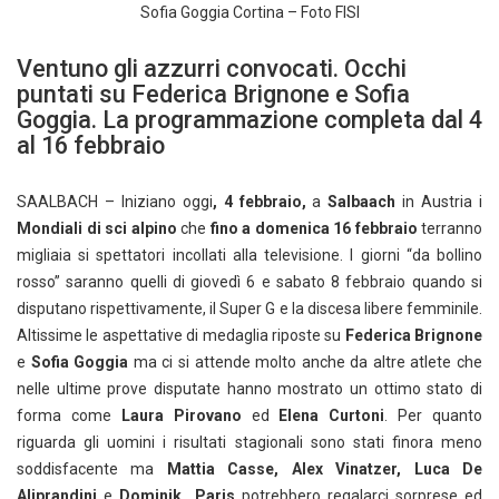
Sofia Goggia Cortina – Foto FISI
Ventuno gli azzurri convocati. Occhi
puntati su Federica Brignone e Sofia
Goggia. La programmazione completa dal 4
al 16 febbraio
SAALBACH – Iniziano oggi
, 4 febbraio
,
a
Salbaach
in Austria i
Mondiali di sci alpino
che
fino a domenica 16 febbraio
terranno
migliaia si spettatori incollati alla televisione. I giorni “da bollino
rosso” saranno quelli di giovedì 6 e sabato 8 febbraio quando si
disputano rispettivamente, il Super G e la discesa libere femminile.
Altissime le aspettative di medaglia riposte su
Federica Brignone
e
Sofia Goggia
ma ci si attende molto anche da altre atlete che
nelle ultime prove disputate hanno mostrato un ottimo stato di
forma come
Laura Pirovano
ed
Elena Curtoni
. Per quanto
riguarda gli uomini i risultati stagionali sono stati finora meno
soddisfacente ma
Mattia Casse, Alex Vinatzer, Luca De
Aliprandini
e
Dominik Paris
potrebbero regalarci sorprese ed