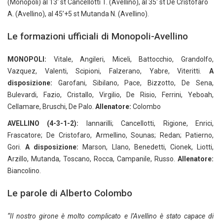
(Monopoli) al 13′ st Cancellotti T. (Avellino), al 35′ st De Cristofaro
A. (Avellino), al 45’+5 st Mutanda N. (Avellino).
Le formazioni ufficiali di Monopoli-Avellino
MONOPOLI:
Vitale, Angileri, Miceli, Battocchio, Grandolfo,
Vazquez, Valenti, Scipioni, Falzerano, Yabre, Viteritti.
A
disposizione:
Garofani, Sibilano, Pace, Bizzotto, De Sena,
Bulevardi, Fazio, Cristallo, Virgilio, De Risio, Ferrini, Yeboah,
Cellamare, Bruschi, De Palo.
Allenatore:
Colombo
AVELLINO (4-3-1-2):
Iannarilli; Cancellotti, Rigione, Enrici,
Frascatore; De Cristofaro, Armellino, Sounas; Redan; Patierno,
Gori.
A disposizione:
Marson, Llano, Benedetti, Cionek, Liotti,
Arzillo, Mutanda, Toscano, Rocca, Campanile, Russo.
Allenatore:
Biancolino.
Le parole di Alberto Colombo
“Il nostro girone è molto complicato e l’Avellino è stato capace di