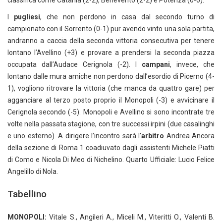
classifica come Catania (2-2), Benevento (2-2) e Potenza (0-0).
I
pugliesi
, che non perdono in casa dal secondo turno di
campionato con il Sorrento (0-1) pur avendo vinto una sola partita,
andranno a caccia della seconda vittoria consecutiva per tenere
lontano l’Avellino (+3) e provare a prendersi la seconda piazza
occupata dall’Audace Cerignola (-2). I
campani
, invece, che
lontano dalle mura amiche non perdono dall’esordio di Picerno (4-
1), vogliono ritrovare la vittoria (che manca da quattro gare) per
agganciare al terzo posto proprio il Monopoli (-3) e avvicinare il
Cerignola secondo (-5). Monopoli e Avellino si sono incontrate tre
volte nella passata stagione, con tre successi irpini (due casalinghi
e uno esterno). A dirigere l’incontro sarà l’
arbitro
Andrea Ancora
della sezione di Roma 1 coadiuvato dagli assistenti Michele Piatti
di Como e Nicola Di Meo di Nichelino. Quarto Ufficiale: Lucio Felice
Angelillo di Nola.
Tabellino
MONOPOLI:
Vitale S., Angileri A., Miceli M., Viteritti O., Valenti B.