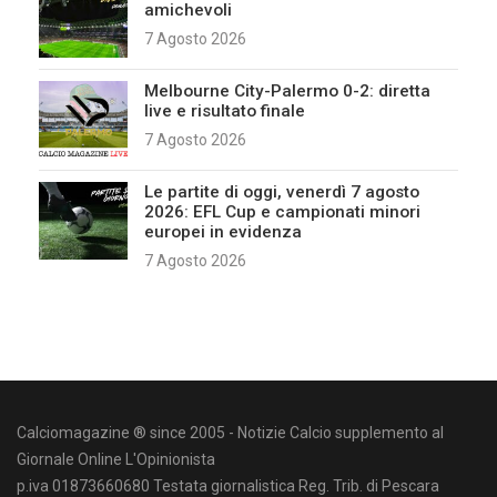
amichevoli
7 Agosto 2026
Melbourne City-Palermo 0-2: diretta
live e risultato finale
7 Agosto 2026
Le partite di oggi, venerdì 7 agosto
2026: EFL Cup e campionati minori
europei in evidenza
7 Agosto 2026
Calciomagazine ® since 2005 - Notizie Calcio supplemento al
Giornale Online L'Opinionista
p.iva 01873660680 Testata giornalistica Reg. Trib. di Pescara