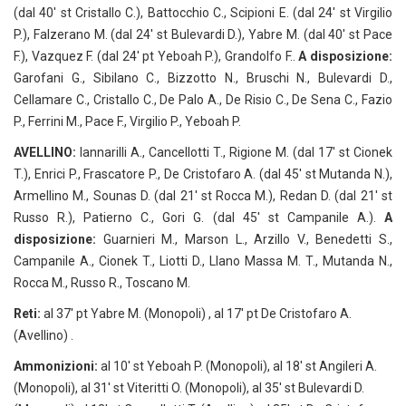
(dal 40′ st Cristallo C.), Battocchio C., Scipioni E. (dal 24′ st Virgilio
P.), Falzerano M. (dal 24′ st Bulevardi D.), Yabre M. (dal 40′ st Pace
F.), Vazquez F. (dal 24′ pt Yeboah P.), Grandolfo F..
A disposizione:
Garofani G., Sibilano C., Bizzotto N., Bruschi N., Bulevardi D.,
Cellamare C., Cristallo C., De Palo A., De Risio C., De Sena C., Fazio
P., Ferrini M., Pace F., Virgilio P., Yeboah P.
AVELLINO:
Iannarilli A., Cancellotti T., Rigione M. (dal 17′ st Cionek
T.), Enrici P., Frascatore P., De Cristofaro A. (dal 45′ st Mutanda N.),
Armellino M., Sounas D. (dal 21′ st Rocca M.), Redan D. (dal 21′ st
Russo R.), Patierno C., Gori G. (dal 45′ st Campanile A.).
A
disposizione:
Guarnieri M., Marson L., Arzillo V., Benedetti S.,
Campanile A., Cionek T., Liotti D., Llano Massa M. T., Mutanda N.,
Rocca M., Russo R., Toscano M.
Reti:
al 37′ pt Yabre M. (Monopoli) , al 17′ pt De Cristofaro A.
(Avellino) .
Ammonizioni:
al 10′ st Yeboah P. (Monopoli), al 18′ st Angileri A.
(Monopoli), al 31′ st Viteritti O. (Monopoli), al 35′ st Bulevardi D.