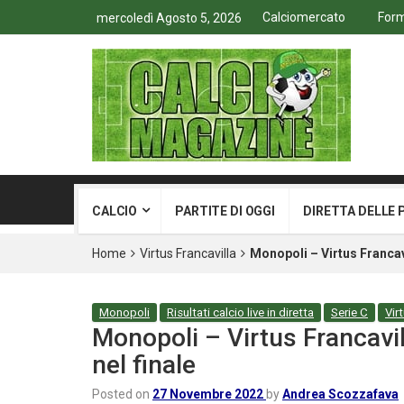
Calciomercato
Form
mercoledì Agosto 5, 2026
CALCIO
PARTITE DI OGGI
DIRETTA DELLE 
Home
Virtus Francavilla
Monopoli – Virtus Francavi
Monopoli
Risultati calcio live in diretta
Serie C
Vir
Monopoli – Virtus Francavil
nel finale
Posted on
27 Novembre 2022
by
Andrea Scozzafava