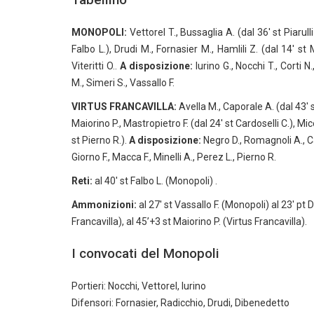
MONOPOLI:
Vettorel T., Bussaglia A. (dal 36′ st Piarulli
Falbo L.), Drudi M., Fornasier M., Hamlili Z. (dal 14′ st 
Viteritti O..
A disposizione:
Iurino G., Nocchi T., Corti N.
M., Simeri S., Vassallo F.
VIRTUS FRANCAVILLA:
Avella M., Caporale A. (dal 43′ st
Maiorino P., Mastropietro F. (dal 24′ st Cardoselli C.), Mice
st Pierno R.).
A disposizione:
Negro D., Romagnoli A., Car
Giorno F., Macca F., Minelli A., Perez L., Pierno R.
Reti:
al 40′ st Falbo L. (Monopoli) .
Ammonizioni:
al 27′ st Vassallo F. (Monopoli) al 23′ pt D
Francavilla), al 45’+3 st Maiorino P. (Virtus Francavilla).
I convocati del Monopoli
Portieri: Nocchi, Vettorel, Iurino
Difensori: Fornasier, Radicchio, Drudi, Dibenedetto