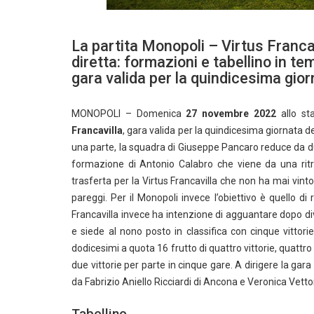
La partita Monopoli – Virtus Franc
diretta: formazioni e tabellino in t
gara valida per la quindicesima gior
MONOPOLI – Domenica
27 novembre 2022
allo st
Francavilla
, gara valida per la quindicesima giornata d
una parte, la squadra di Giuseppe Pancaro reduce da due 
formazione di Antonio Calabro che viene da una rit
trasferta per la Virtus Francavilla che non ha mai vint
pareggi. Per il Monopoli invece l’obiettivo è quello di 
Francavilla invece ha intenzione di agguantare dopo div
e siede al nono posto in classifica con cinque vittori
dodicesimi a quota 16 frutto di quattro vittorie, quattro
due vittorie per parte in cinque gare. A dirigere la ga
da Fabrizio Aniello Ricciardi di Ancona e Veronica Vettor
Tabellino