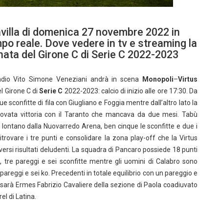
avilla di domenica 27 novembre 2022 in
empo reale. Dove vedere in tv e streaming la
nata del Girone C di Serie C 2022-2023
adio Vito Simone Veneziani andrà in scena
Monopoli
–
Virtus
el Girone C di
Serie C
2022-2023: calcio di inizio alle ore 17:30. Da
sconfitte di fila con Giugliano e Foggia mentre dall’altro lato la
rovata vittoria con il Taranto che mancava da due mesi. Tabù
o lontano dalla Nuovarredo Arena, ben cinque le sconfitte e due i
ritrovare i tre punti e consolidare la zona play-off che la Virtus
ersi risultati deludenti. La squadra di Pancaro possiede 18 punti
e, tre pareggi e sei sconfitte mentre gli uomini di Calabro sono
 pareggi e sei ko. Precedenti in totale equilibrio con un pareggio e
ra sarà Ermes Fabrizio Cavaliere della sezione di Paola coadiuvato
el di Latina.