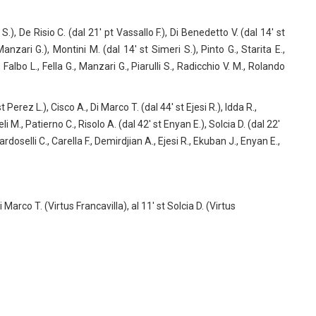
 S.), De Risio C. (dal 21′ pt Vassallo F.), Di Benedetto V. (dal 14′ st
Manzari G.), Montini M. (dal 14′ st Simeri S.), Pinto G., Starita E.,
, Falbo L., Fella G., Manzari G., Piarulli S., Radicchio V. M., Rolando
 Perez L.), Cisco A., Di Marco T. (dal 44′ st Ejesi R.), Idda R.,
li M., Patierno C., Risolo A. (dal 42′ st Enyan E.), Solcia D. (dal 22′
doselli C., Carella F., Demirdjian A., Ejesi R., Ekuban J., Enyan E.,
i Marco T. (Virtus Francavilla), al 11′ st Solcia D. (Virtus