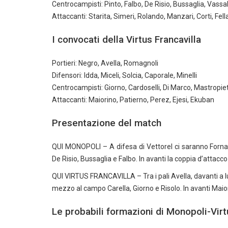
Centrocampisti: Pinto, Falbo, De Risio, Bussaglia, Vassallo,
Attaccanti: Starita, Simeri, Rolando, Manzari, Corti, Fell
I convocati della Virtus Francavilla
Portieri: Negro, Avella, Romagnoli
Difensori: Idda, Miceli, Solcia, Caporale, Minelli
Centrocampisti: Giorno, Cardoselli, Di Marco, Mastropiet
Attaccanti: Maiorino, Patierno, Perez, Ejesi, Ekuban
Presentazione del match
QUI MONOPOLI – A difesa di Vettorel ci saranno Fornas
De Risio, Bussaglia e Falbo. In avanti la coppia d’attacc
QUI VIRTUS FRANCAVILLA – Tra i pali Avella, davanti a lu
mezzo al campo Carella, Giorno e Risolo. In avanti Maio
Le probabili formazioni di Monopoli-Virt