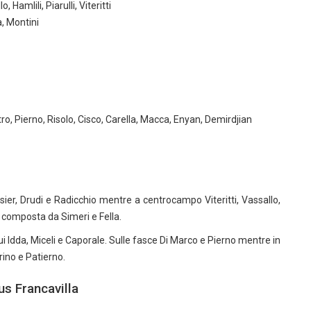
 Hamlili, Piarulli, Viteritti
a, Montini
ro, Pierno, Risolo, Cisco, Carella, Macca, Enyan, Demirdjian
ier, Drudi e Radicchio mentre a centrocampo Viteritti, Vassallo,
o composta da Simeri e Fella.
i Idda, Miceli e Caporale. Sulle fasce Di Marco e Pierno mentre in
rino e Patierno.
us Francavilla