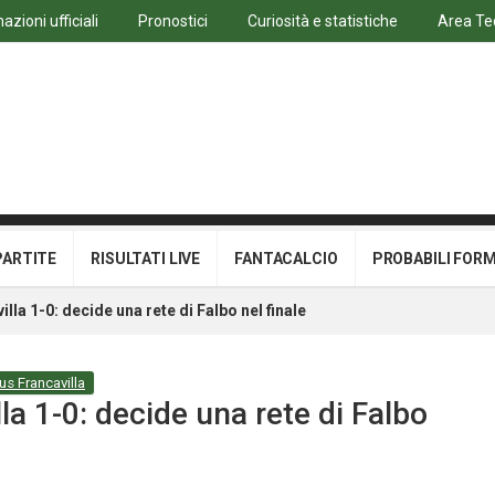
azioni ufficiali
Pronostici
Curiosità e statistiche
Area Te
PARTITE
RISULTATI LIVE
FANTACALCIO
PROBABILI FOR
lla 1-0: decide una rete di Falbo nel finale
tus Francavilla
la 1-0: decide una rete di Falbo