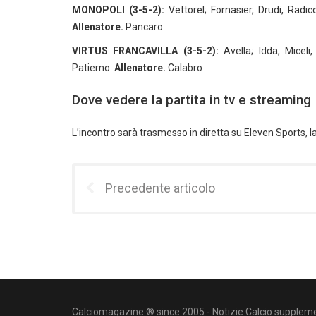
MONOPOLI (3-5-2):
Vettorel; Fornasier, Drudi, Radicch
Allenatore.
Pancaro
VIRTUS FRANCAVILLA (3-5-2):
Avella; Idda, Miceli,
Patierno.
Allenatore.
Calabro
Dove vedere la partita in tv e streaming
L’incontro sarà trasmesso in diretta su Eleven Sports, la
Precedente articolo
Calciomagazine ® since 2005 - Notizie Calcio suppleme