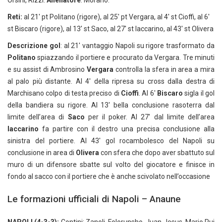
Orsini, Rizzi.
Allenatore
: Morano.
Reti:
al 21′ pt Politano (rigore), al 25′ pt Vergara, al 4′ st Cioffi, al 6′
st Biscaro (rigore), al 13′ st Saco, al 27′ st Iaccarino, al 43′ st Olivera
Descrizione gol
: al 21′ vantaggio Napoli su rigore trasformato da
Politano
spiazzando il portiere e procurato da Vergara. Tre minuti
e su assist di Ambrosino
Vergara
controlla la sfera in area a mira
al palo più distante. Al 4′ della ripresa su cross dalla destra di
Marchisano colpo di testa preciso di
Cioffi
. Al 6′
Biscaro
sigla il gol
della bandiera su rigore. Al 13′ bella conclusione rasoterra dal
limite dell’area di
Saco
per il poker. Al 27′ dal limite dell’area
Iaccarino
fa partire con il destro una precisa conclusione alla
sinistra del portiere. Al 43′ gol rocambolesco del Napoli su
conclusione in area di
Olivera
con sfera che dopo aver sbattuto sul
muro di un difensore sbatte sul volto del giocatore e finisce in
fondo al sacco con il portiere che è anche scivolato nell’occasione
Le formazioni ufficiali di Napoli – Anaune