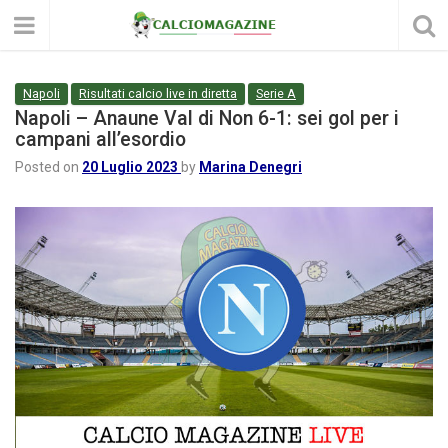
Napoli
Risultati calcio live in diretta
Serie A
Napoli – Anaune Val di Non 6-1: sei gol per i
campani all’esordio
Posted on
20 Luglio 2023
by
Marina Denegri