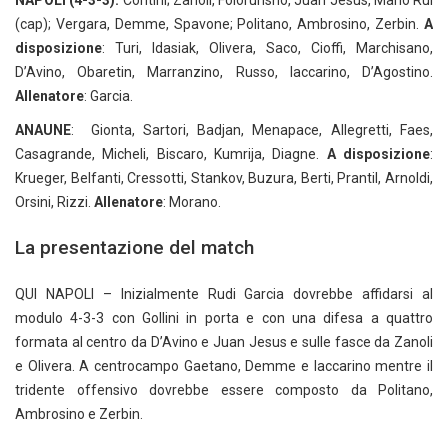
NAPOLI (4-3-3):
Contini; Zanoli, Folorunsho, Juan Jesus, Mario Rui
(cap); Vergara, Demme, Spavone; Politano, Ambrosino, Zerbin.
A
disposizione
: Turi, Idasiak, Olivera, Saco, Cioffi, Marchisano,
D’Avino, Obaretin, Marranzino, Russo, Iaccarino, D’Agostino.
Allenatore
: Garcia.
ANAUNE
: Gionta, Sartori, Badjan, Menapace, Allegretti, Faes,
Casagrande, Micheli, Biscaro, Kumrija, Diagne.
A disposizione
:
Krueger, Belfanti, Cressotti, Stankov, Buzura, Berti, Prantil, Arnoldi,
Orsini, Rizzi.
Allenatore
: Morano.
La presentazione del match
QUI NAPOLI – Inizialmente Rudi Garcia dovrebbe affidarsi al
modulo 4-3-3 con Gollini in porta e con una difesa a quattro
formata al centro da D’Avino e Juan Jesus e sulle fasce da Zanoli
e Olivera. A centrocampo Gaetano, Demme e Iaccarino mentre il
tridente offensivo dovrebbe essere composto da Politano,
Ambrosino e Zerbin.