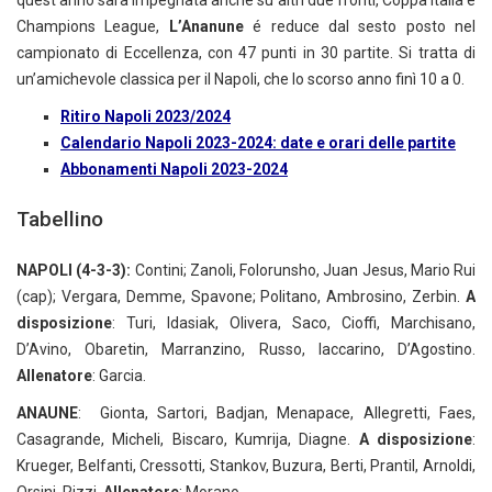
quest’anno sarà impegnata anche su altri due fronti, Coppa Italia e
Champions League,
L’Ananune
é reduce dal sesto posto nel
campionato di Eccellenza, con 47 punti in 30 partite. Si tratta di
un’amichevole classica per il Napoli, che lo scorso anno finì 10 a 0.
Ritiro Napoli 2023/2024
Calendario Napoli 2023-2024: date e orari delle partite
Abbonamenti Napoli 2023-2024
Tabellino
NAPOLI (4-3-3):
Contini; Zanoli, Folorunsho, Juan Jesus, Mario Rui
(cap); Vergara, Demme, Spavone; Politano, Ambrosino, Zerbin.
A
disposizione
: Turi, Idasiak, Olivera, Saco, Cioffi, Marchisano,
D’Avino, Obaretin, Marranzino, Russo, Iaccarino, D’Agostino.
Allenatore
: Garcia.
ANAUNE
: Gionta, Sartori, Badjan, Menapace, Allegretti, Faes,
Casagrande, Micheli, Biscaro, Kumrija, Diagne.
A disposizione
:
Krueger, Belfanti, Cressotti, Stankov, Buzura, Berti, Prantil, Arnoldi,