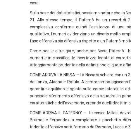
casa.
Sulla base dei dati statistici, possiamo notare che la Ni
21. Allo stesso tempo, il Paternò ha un record di 21
complessiva conferma quindi l’esistenza di una sig
qualitativo. I numeri evidenziano un divario molto ampi
fase offensiva sia difensiva rispetto a un Paternò molt
Come per le altre gare, anche per Nissa-Paternò i b
numeri e in classifica, le incertezze legate al corre
atteggiamento prudente nella definizione di quote affida
COME ARRIVA LA NISSA – La Nissa si schiera con un 3-5-2
da Lanza, Alagna e Rotulo. A centrocampo agiscono P
garantire equilibrio e spinta sulle corsie laterali. 
principale riferimento offensivo della squadra. In pan
caratteristiche dell’avversario, creando duelli diretti in
COME ARRIVA IL PATERNO’
–
Il tecnico Millesi dovre
Brumat e Fernandez a completare il pacchetto difens
tridente offensivo sarà formato da Romano, Lucca e Zi