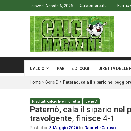
Calciomercato
Formazi
giovedì Agosto 6, 2026
CALCIO
PARTITE DI OGGI
DIRETTA DELLE 
Home
Serie D
Paternò, cala il sipario nel peggior
Risultati calcio live in diretta
Serie D
Paternò, cala il sipario nel
travolgente, finisce 4-1
Posted on
3 Maggio 2026
by
Gabriele Caruso