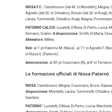
NISSA F.C.:
Castelnuovo (dal 46’ st Mondello), Megna, 
Agnello (dal 26’ st Cittadino), Rotulo (dal 26’ st Kragl),
Lanza, Tumminelli, Cittadino, Kragl, Alagna, Provenzan
PATERNÒ CALCIO:
Lucatelli, D’Aloia, Di Pietro, Lucca,
Romano, Scalon.
A disposizione:
Smith, Di Maria, Cesan
Allenatore:
Millesi.
Reti:
al 1′ pt Palermo M. (Nissa) , al 11′ st Agnello F. (Nissa
st Rizza G. (Paternò) .
Ammonizioni:
al 30’ pt Cusumano (N), al 8’ st Terranova
Le formazioni ufficiali di Nissa-Paternò
NISSA:
Castelnuovo, Megna, Cusumano, Bruno, Rapisarda
disposizione:
Mondello, Lanza, Tumminelli, Cittadino, 
Gaetano.
PATERNO’:
Lucatelli, D’Aloia, Di Pietro, Lucca, Marche