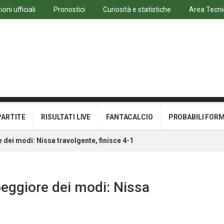
oni ufficiali
Pronostici
Curiosità e statistiche
Area Tecni
PARTITE
RISULTATI LIVE
FANTACALCIO
PROBABILI FOR
e dei modi: Nissa travolgente, finisce 4-1
 peggiore dei modi: Nissa