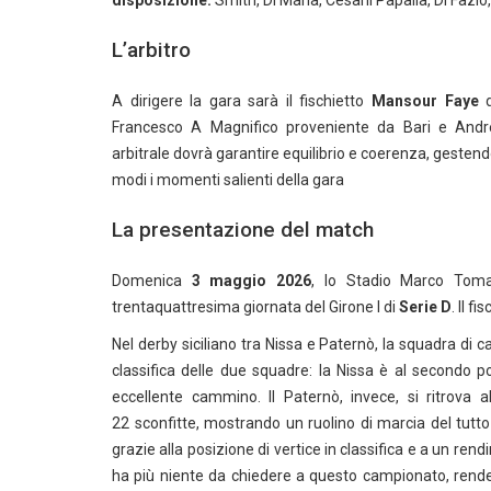
disposizione:
Smith, Di Maria, Cesani Papalia, Di Fazio
L’arbitro
A dirigere la gara sarà il fischietto
Mansour Faye
Francesco A Magnifico proveniente da Bari e Andre
arbitrale dovrà garantire equilibrio e coerenza, gesten
modi i momenti salienti della gara
La presentazione del match
Domenica
3 maggio 2026
, lo Stadio Marco Tomas
trentaquattresima giornata del Girone I di
Serie D
. Il f
Nel derby siciliano tra Nissa e Paternò, la squadra di ca
classifica delle due squadre: la Nissa è al secondo p
eccellente cammino. Il Paternò, invece, si ritrova a
22 sconfitte, mostrando un ruolino di marcia del tutto
grazie alla posizione di vertice in classifica e a un re
ha più niente da chiedere a questo campionato, renden