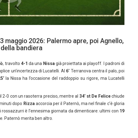
3 maggio 2026: Palermo apre, poi Agnello,
 della bandiera
nò
, travolto
4-1
da una
Nissa
già proiettata ai playoff. I padroni di
plice un’incertezza di Lucatelli. Al
6’
Terranova centra il palo, poi
25’
la Nissa ha l’occasione del raddoppio su rigore, ma Lucatelli
il 2-0 con un rasoterra preciso, mentre al
34’ st
De Felice
chiude
 minuti dopo
Rizza
accorcia per il Paternò, ma nel finale c’è gloria
er i rossazzurri è l’ennesima giornata da dimenticare: ultimi con
19
re. Paternò merita ben altro.