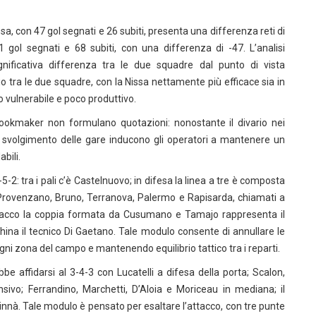
ssa, con 47 gol segnati e 26 subiti, presenta una differenza reti di
 gol segnati e 68 subiti, con una differenza di -47. L’analisi
nificativa differenza tra le due squadre dal punto di vista
o tra le due squadre, con la Nissa nettamente più efficace sia in
o vulnerabile e poco produttivo.
ookmaker non formulano quotazioni: nonostante il divario nei
tto svolgimento delle gare inducono gli operatori a mantenere un
bili.
: tra i pali c’è Castelnuovo; in difesa la linea a tre è composta
rovenzano, Bruno, Terranova, Palermo e Rapisarda, chiamati a
In attacco la coppia formata da Cusumano e Tamajo rappresenta il
china il tecnico Di Gaetano. Tale modulo consente di annullare le
 ogni zona del campo e mantenendo equilibrio tattico tra i reparti.
bbe affidarsi al 3-4-3 con Lucatelli a difesa della porta; Scalon,
ivo; Ferrandino, Marchetti, D’Aloia e Moriceau in mediana; il
nnà. Tale modulo è pensato per esaltare l’attacco, con tre punte