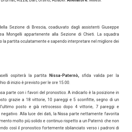
, Brumat, Rizza, Bari, Ursino, Ababei.
Allenatore:
Millesi.
della Sezione di Brescia, coadiuvato dagli assistenti Giuseppe
a Mongelli appartenente alla Sezione di Chieti. La squadra
do la partita oculatamente e sapendo interpretare nel migliore dei
elli ospiterà la partita
Nissa-Paternò,
sfida valida per la
ischio di inizio è previsto per le ore 15.00.
sa parte con i favori del pronostico. A indicarlo è la posizione in
osto grazie a 18 vittorie, 10 pareggi e 5 sconfitte, segno di un
ll’ultimo posto e già retrocesso dopo 4 vittorie, 7 pareggi e
 negativo. Alla luce dei dati, la Nissa parte nettamente favorita
ndimento molto più solido e continuo rispetto a un Paternò che non
do così il pronostico fortemente sbilanciato verso i padroni di