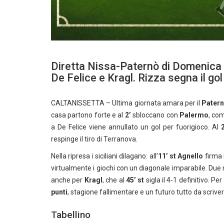
Diretta Nissa-Paternò di Domenica 
De Felice e Kragl. Rizza segna il gol
CALTANISSETTA – Ultima giornata amara per il
Pater
casa partono forte e al
2’
sbloccano con
Palermo
, com
a De Felice viene annullato un gol per fuorigioco. Al
respinge il tiro di Terranova.
Nella ripresa i siciliani dilagano: all’
11’ st
Agnello
firma 
virtualmente i giochi con un diagonale imparabile. Due
anche per
Kragl
, che al
45’ st
sigla il 4-1 definitivo. P
punti
, stagione fallimentare e un futuro tutto da scrive
Tabellino