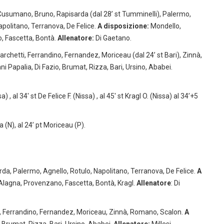
Cusumano, Bruno, Rapisarda (dal 28’ st Tumminelli), Palermo,
 Napolitano, Terranova, De Felice.
A disposizione:
Mondello,
o, Fascetta, Bontà.
Allenatore:
Di Gaetano.
 Marchetti, Ferrandino, Fernandez, Moriceau (dal 24’ st Bari), Zinnà,
i Papalia, Di Fazio, Brumat, Rizza, Bari, Ursino, Ababei.
) , al 34′ st De Felice F. (Nissa) , al 45′ st Kragl O. (Nissa) al 34’+5
 (N), al 24’ pt Moriceau (P).
, Palermo, Agnello, Rotulo, Napolitano, Terranova, De Felice.
A
Alagna, Provenzano, Fascetta, Bontà, Kragl.
Allenatore
: Di
tti, Ferrandino, Fernandez, Moriceau, Zinnà, Romano, Scalon.
A