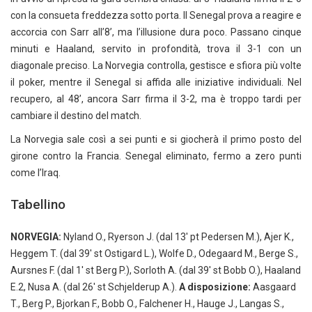
con la consueta freddezza sotto porta. Il Senegal prova a reagire e
accorcia con Sarr all’8’, ma l’illusione dura poco. Passano cinque
minuti e Haaland, servito in profondità, trova il 3-1 con un
diagonale preciso. La Norvegia controlla, gestisce e sfiora più volte
il poker, mentre il Senegal si affida alle iniziative individuali. Nel
recupero, al 48’, ancora Sarr firma il 3-2, ma è troppo tardi per
cambiare il destino del match.
La Norvegia sale così a sei punti e si giocherà il primo posto del
girone contro la Francia. Senegal eliminato, fermo a zero punti
come l’Iraq.
Tabellino
NORVEGIA:
Nyland O., Ryerson J. (dal 13′ pt Pedersen M.), Ajer K.,
Heggem T. (dal 39′ st Ostigard L.), Wolfe D., Odegaard M., Berge S.,
Aursnes F. (dal 1′ st Berg P.), Sorloth A. (dal 39′ st Bobb O.), Haaland
E.2, Nusa A. (dal 26′ st Schjelderup A.).
A disposizione:
Aasgaard
T., Berg P., Bjorkan F., Bobb O., Falchener H., Hauge J., Langas S.,