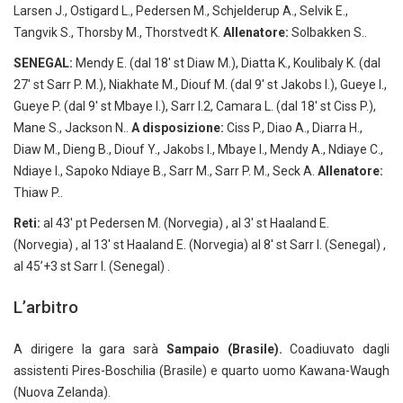
Larsen J., Ostigard L., Pedersen M., Schjelderup A., Selvik E.,
Tangvik S., Thorsby M., Thorstvedt K.
Allenatore:
Solbakken S..
SENEGAL:
Mendy E. (dal 18′ st Diaw M.), Diatta K., Koulibaly K. (dal
27′ st Sarr P. M.), Niakhate M., Diouf M. (dal 9′ st Jakobs I.), Gueye I.,
Gueye P. (dal 9′ st Mbaye I.), Sarr I.2, Camara L. (dal 18′ st Ciss P.),
Mane S., Jackson N..
A disposizione:
Ciss P., Diao A., Diarra H.,
Diaw M., Dieng B., Diouf Y., Jakobs I., Mbaye I., Mendy A., Ndiaye C.,
Ndiaye I., Sapoko Ndiaye B., Sarr M., Sarr P. M., Seck A.
Allenatore:
Thiaw P..
Reti:
al 43′ pt Pedersen M. (Norvegia) , al 3′ st Haaland E.
(Norvegia) , al 13′ st Haaland E. (Norvegia) al 8′ st Sarr I. (Senegal) ,
al 45’+3 st Sarr I. (Senegal) .
L’arbitro
A dirigere la gara sarà
Sampaio (Brasile).
Coadiuvato dagli
assistenti Pires-Boschilia (Brasile) e quarto uomo Kawana-Waugh
(Nuova Zelanda).