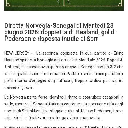
Diretta Norvegia-Senegal di Martedì 23
giugno 2026: doppietta di Haaland, gol di
Pedersen e risposta inutile di Sarr
NEW JERSEY – La seconda doppietta in due partite di Erling
Haaland spinge la Norvegia agli ottavi del Mondiale 2026. Dopo il 4-
1 all’Iraq, gli scandinavi superano anche il Senegal con un 3-2 che
vale la qualificazione matematica. Partita a senso unico per un’ora,
poi il ritorno d’orgoglio degli africani, troppo tardivo per riaprire
davvero i giochi.
La Norvegia parte forte, domina il ritmo e costruisce occasioni in
serie, mentre il Senegal fatica a contenere la pressione alta degli
uomini di Solbakken. Il vantaggio arriva al 43’ con Pedersen, bravo
a inserirsi e a finalizzare una lunga azione manovrata.
In avvio di ripresa la gara sembra chiusa: al 3’ Haaland firma il 2-0