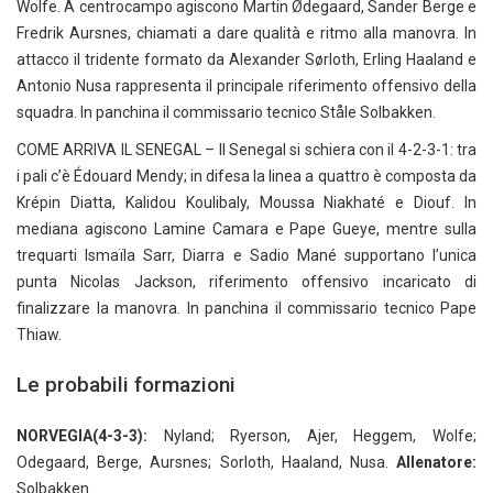
Wolfe. A centrocampo agiscono Martin Ødegaard, Sander Berge e
Fredrik Aursnes, chiamati a dare qualità e ritmo alla manovra. In
attacco il tridente formato da Alexander Sørloth, Erling Haaland e
Antonio Nusa rappresenta il principale riferimento offensivo della
squadra. In panchina il commissario tecnico Ståle Solbakken.
COME ARRIVA IL SENEGAL – Il Senegal si schiera con il 4-2-3-1: tra
i pali c’è Édouard Mendy; in difesa la linea a quattro è composta da
Krépin Diatta, Kalidou Koulibaly, Moussa Niakhaté e Diouf. In
mediana agiscono Lamine Camara e Pape Gueye, mentre sulla
trequarti Ismaïla Sarr, Diarra e Sadio Mané supportano l’unica
punta Nicolas Jackson, riferimento offensivo incaricato di
finalizzare la manovra. In panchina il commissario tecnico Pape
Thiaw.
Le probabili formazioni
NORVEGIA(4-3-3):
Nyland; Ryerson, Ajer, Heggem, Wolfe;
Odegaard, Berge, Aursnes; Sorloth, Haaland, Nusa.
Allenatore:
Solbakken.