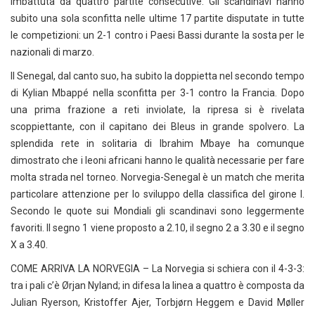
imbattuta da quattro partite consecutive. Gli scandinavi hanno
subito una sola sconfitta nelle ultime 17 partite disputate in tutte
le competizioni: un 2-1 contro i Paesi Bassi durante la sosta per le
nazionali di marzo.
Il Senegal, dal canto suo, ha subito la doppietta nel secondo tempo
di Kylian Mbappé nella sconfitta per 3-1 contro la Francia. Dopo
una prima frazione a reti inviolate, la ripresa si è rivelata
scoppiettante, con il capitano dei Bleus in grande spolvero. La
splendida rete in solitaria di Ibrahim Mbaye ha comunque
dimostrato che i leoni africani hanno le qualità necessarie per fare
molta strada nel torneo. Norvegia-Senegal è un match che merita
particolare attenzione per lo sviluppo della classifica del girone I.
Secondo le quote sui Mondiali gli scandinavi sono leggermente
favoriti. Il segno 1 viene proposto a 2.10, il segno 2 a 3.30 e il segno
X a 3.40.
COME ARRIVA LA NORVEGIA – La Norvegia si schiera con il 4-3-3:
tra i pali c’è Ørjan Nyland; in difesa la linea a quattro è composta da
Julian Ryerson, Kristoffer Ajer, Torbjørn Heggem e David Møller