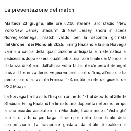
La presentazione del match
Martedì 23 giugno
, alle ore 02:00 italiane, allo stadio “New
York/New Jersey Stadium” di New Jersey, andrà in scena
Norvegia-Senegal, match valido per la seconda giornata
del
Girone I dei Mondiali 2026.
Erling Haaland e la sua Norvegia
vanno a caccia della qualificazione anticipata e matematica ai
sedicesimi, dopo essersi qualificati a una fase finale dei Mondiali a
distanza di 28 anni dall’ultima volta. Di fronte c’è però il Senegal,
che, a differenza dei norvegesi vincenti contro l’Iraq, all’esordio ha
perso contro la favorita Francia: 1-3, inutile la rete del gioiello del
PSG Mbaye.
La Norvegia ha travolto l’Iraq con un netto 4-1 al debutto al Gillette
Stadium. Erling Haaland ha firmato una doppietta nel primo tempo
al suo esordio assoluto in un Mondiale, trascinando i “Vichinghi”
alla loro vittoria più larga di sempre nella fase finale della
competizione. La nazionale guidata da Ståle Solbakken è