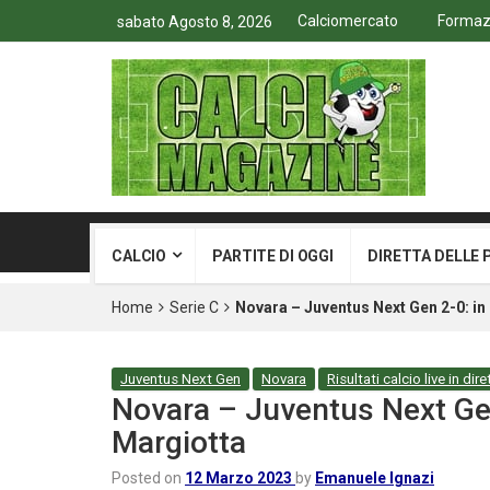
Calciomercato
Formazio
sabato Agosto 8, 2026
CALCIO
PARTITE DI OGGI
DIRETTA DELLE 
Home
Serie C
Novara – Juventus Next Gen 2-0: in
Juventus Next Gen
Novara
Risultati calcio live in dire
Novara – Juventus Next Gen 
Margiotta
Posted on
12 Marzo 2023
by
Emanuele Ignazi