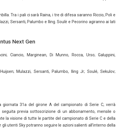
. Tra i pali ci sarà Raina, i tre di difesa saranno Riccio, Poli e
zi, Sersanti, Palumbo e Iling. Soulè e Pecorino agiranno ai lati
entus Next Gen
ncini; Ciancio, Marginean, Di Munno, Rocca, Urso; Galuppini,
, Huijsen; Mulazzi, Sersanti, Palumbo, Iling Jr; Soulé, Sekulov;
g
la giornata 31a del girone A del campionato di Serie C, verrà
e seguita previa sottoscrizione di un abbonamento, mensile o
 la visione di tutte le partite del campionato di Serie C e della
gli utenti Sky potranno seguire le azioni salienti all’interno della