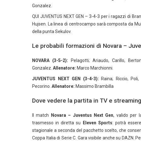
Gonzalez.
QUI JUVENTUS NEXT GEN – 3-4-3 per i ragazzi di Brambilla
Hujsen. La linea di centrocampo sarà composta da Mulaz
della punta Sekulov.
Le probabili formazioni di Novara – Juv
NOVARA (3-5-2):
Pelagotti; Ariaudo, Carillo, Berto
Gonzalez.
Allenatore:
Marco Marchionni.
JUVENTUS NEXT GEN
(3-4-3):
Raina; Riccio, Poli
Pecorino.
Allenatore:
Massimo Brambilla
Dove vedere la partita in TV e streamin
Il match
Novara – Juventus Next Gen
, valido per 
trasmesso in diretta su
Eleven Sports
: potrà esser
stagionale a seconda del pacchetto scelto, che consente
Coppa Italia di Serie C. Gara visibile anche su DAZN. Per 