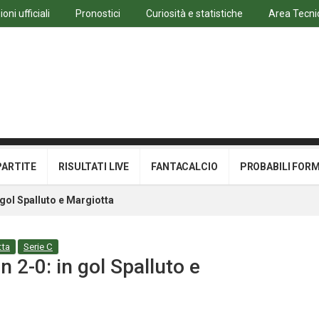
ni ufficiali
Pronostici
Curiosità e statistiche
Area Tecni
PARTITE
RISULTATI LIVE
FANTACALCIO
PROBABILI FOR
 gol Spalluto e Margiotta
tta
Serie C
2-0: in gol Spalluto e