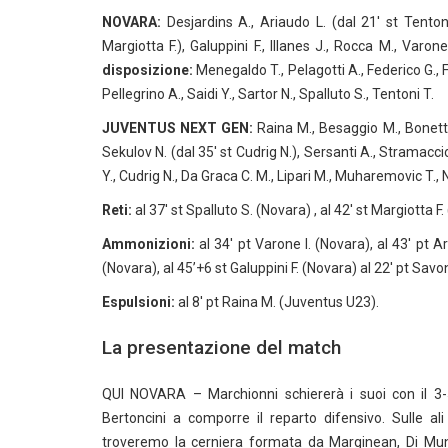
NOVARA:
Desjardins A., Ariaudo L. (dal 21′ st Tentoni 
Margiotta F.), Galuppini F., Illanes J., Rocca M., Varone
disposizione:
Menegaldo T., Pelagotti A., Federico G., F
Pellegrino A., Saidi Y., Sartor N., Spalluto S., Tentoni T.
JUVENTUS NEXT GEN:
Raina M., Besaggio M., Bonetti A
Sekulov N. (dal 35′ st Cudrig N.), Sersanti A., Stramaccio
Y., Cudrig N., Da Graca C. M., Lipari M., Muharemovic T.,
Reti:
al 37′ st Spalluto S. (Novara) , al 42′ st Margiotta F.
Ammonizioni:
al 34′ pt Varone I. (Novara), al 43′ pt Ar
(Novara), al 45’+6 st Galuppini F. (Novara) al 22′ pt Sav
Espulsioni:
al 8′ pt Raina M. (Juventus U23).
La presentazione del match
QUI NOVARA – Marchionni schiererà i suoi con il 3-5-
Bertoncini a comporre il reparto difensivo. Sulle a
troveremo la cerniera formata da Marginean, Di Mun