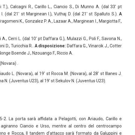
T.), Calcagni R., Carillo L., Ciancio S., Di Munno A. (dal 33′ pt
 I. (dal 21′ st Marginean I.), Vuthaj D. (dal 21′ st Spalluto S.).
A
ragomeni K., Gonzalez P. A., Lazaar A., Marginean I., Margiotta F.,
., Cerri L. (dal 10′ pt Daffara G.), Mulazzi G., Poli F., Savona N.,
ni D., Turicchia R..
A disposizione:
Daffara G., Vinarcik J., Cotter
 Nonge Boende J., Nzouango F., Riccio A.
 (Novara) .
iaudo L. (Novara), al 19′ st Rocca M. (Novara), al 28′ st Illanes J.
ona N. (Juventus U23), al 19′ st Sekulov N. (Juventus U23).
2. La porta sarà affidata a Pelagotti, con Ariaudo, Carillo e
li agiranno Ciancio e Urso, mentre al centro del centrocampo
no e Rocca, Il tandem d’attacco sarà formato da Galuppini e