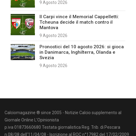
9 Agosto 2026
Il Carpi vince il Memorial Cappelletti:
Tcheuna decide il match contro il
Mantova
9 Agosto 2026
Pronostici del 10 agosto 2026: si gioca
in Danimarca, Inghilterra, Olanda e
Svezia
9 Agosto 2026
Calciomagazine ® since 2005 - Notizie Calcio supplemento al
Giornale Online L'Opinionista
p.iva 01873660680 Testata giornalistica Reg. Trib. di Pescara
n.08/08 dell'11/04/08 - Iscrizione al ROC n°17982 del 17/02/2009