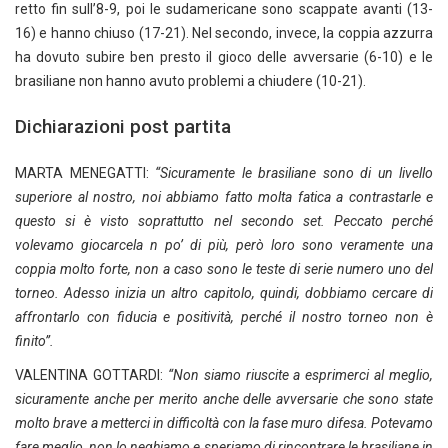
retto fin sull’8-9, poi le sudamericane sono scappate avanti (13-
16) e hanno chiuso (17-21). Nel secondo, invece, la coppia azzurra
ha dovuto subire ben presto il gioco delle avversarie (6-10) e le
brasiliane non hanno avuto problemi a chiudere (10-21).
Dichiarazioni post partita
MARTA MENEGATTI:
“Sicuramente le brasiliane sono di un livello
superiore al nostro, noi abbiamo fatto molta fatica a contrastarle e
questo si è visto soprattutto nel secondo set. Peccato perché
volevamo giocarcela n po’ di più, però loro sono veramente una
coppia molto forte, non a caso sono le teste di serie numero uno del
torneo. Adesso inizia un altro capitolo, quindi, dobbiamo cercare di
affrontarlo con fiducia e positività, perché il nostro torneo non è
finito”.
VALENTINA GOTTARDI:
“Non siamo riuscite a esprimerci al meglio,
sicuramente anche per merito anche delle avversarie che sono state
molto brave a metterci in difficoltà con la fase muro difesa. Potevamo
fare meglio, non lo neghiamo e speriamo di rincontrare le brasiliane in