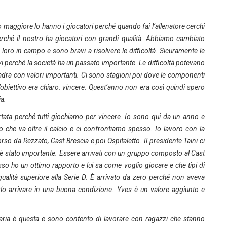
to maggiore lo hanno i giocatori perché quando fai l’allenatore cerchi
erché il nostro ha giocatori con grandi qualità. Abbiamo cambiato
oro in campo e sono bravi a risolvere le difficoltà. Sicuramente le
i perché la società ha un passato importante. Le difficoltà potevano
uadra con valori importanti. Ci sono stagioni poi dove le componenti
’obiettivo era chiaro: vincere. Quest’anno non era così quindi spero
ia.
ortata perché tutti giochiamo per vincere. Io sono qui da un anno e
he va oltre il calcio e ci confrontiamo spesso. Io lavoro con la
so da Rezzato, Cast Brescia e poi Ospitaletto. Il presidente Taini ci
e è stato importante. Essere arrivati con un gruppo composto al Cast
so ho un ottimo rapporto e lui sa come voglio giocare e che tipi di
qualità superiore alla Serie D. È arrivato da zero perché non aveva
arlo arrivare in una buona condizione. Yves è un valore aggiunto e
taria è questa e sono contento di lavorare con ragazzi che stanno