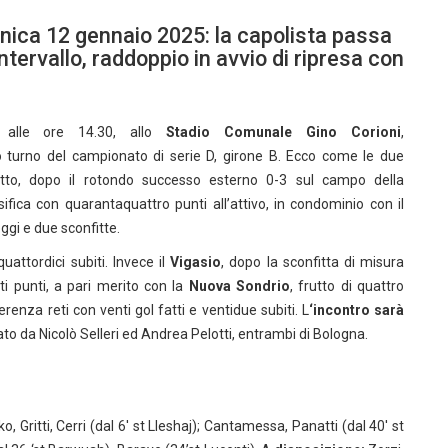
nica 12 gennaio 2025: la capolista passa
ntervallo, raddoppio in avvio di ripresa con
 alle ore 14.30, allo
Stadio Comunale Gino Corioni
,
 turno del campionato di serie D, girone B. Ecco come le due
letto, dopo il rotondo successo esterno 0-3 sul campo della
ssifica con quarantaquattro punti all’attivo, in condominio con il
reggi e due sconfitte.
uattordici subiti. Invece il
Vigasio
, dopo la sconfitta di misura
nti punti, a pari merito con la
Nuova Sondrio
, frutto di quattro
ferenza reti con venti gol fatti e ventidue subiti. L
‘incontro sarà
to da Nicolò Selleri ed Andrea Pelotti, entrambi di Bologna.
 Gritti, Cerri (dal 6′ st Lleshaj); Cantamessa, Panatti (dal 40′ st