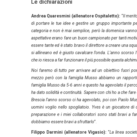
Le dichiarazioni
Andrea Quaresmini (allenatore Ospitaletto):
“
Il meri
di portare le tue idee e gestire un gruppo importante p
categoria e non è mai semplice, però la domenica vanno l
aspettative erano fare un buon campionato per tanti motiv
essere tante ed è stato bravo il direttore a creare una sq
si allineano ed è giusto cavalcare l’onda. L’anno scorso l
che io riesca a far funzionare il più possibile questa alchim
Noi faremo di tutto per arrivare ad un obiettivo fuori p
mezzo però con la famiglia Musso abbiamo un rapporto c
famiglia Musso da 5-6 anni e questo ha agevolato il percor
ha dato solidità e continuità. Sapere con chi ho a che far
Brescia l’anno scorso ci ha agevolato, poi con Paolo Mus
uomini voglio nello spogliatoio. Yves è un giocatore di 
preparazione e i miei collaboratori sono stati bravi a f
dobbiamo essere bravi a sfruttarlo
”.
Filippo Darmini (allenatore Vigasio):
“
La linea socie