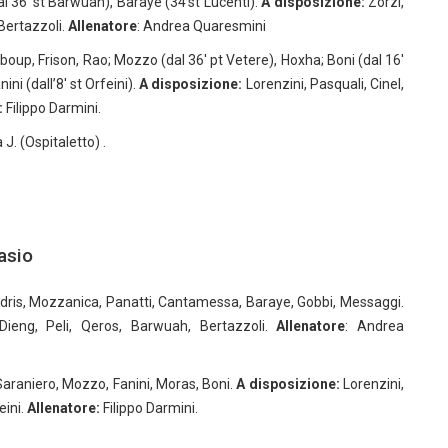
al 36 ‘st Barwuah), Baraye (34’st Lucenti).
A disposizione:
Zorzi,
 Bertazzoli.
Allenatore
: Andrea Quaresmini
Mboup, Frison, Rao; Mozzo (dal 36′ pt Vetere), Hoxha; Boni (dal 16′
ni (dall’8′ st Orfeini).
A disposizione:
Lorenzini, Pasquali, Cinel,
:
Filippo Darmini.
 J. (Ospitaletto) .
gasio
andris, Mozzanica, Panatti, Cantamessa, Baraye, Gobbi, Messaggi.
 Dieng, Peli, Qeros, Barwuah, Bertazzoli.
Allenatore
: Andrea
Saraniero, Mozzo, Fanini, Moras, Boni.
A disposizione:
Lorenzini,
eini.
Allenatore:
Filippo Darmini.