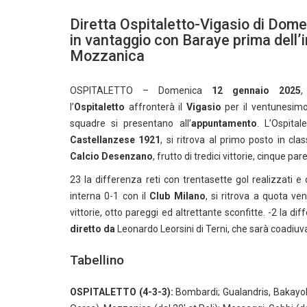
Diretta Ospitaletto-Vigasio di Dome
in vantaggio con Baraye prima dell’i
Mozzanica
OSPITALETTO – Domenica
12 gennaio 2025
,
l’
Ospitaletto
affronterà il
Vigasio
per il ventunesimo
squadre si presentano all’
appuntamento
. L’Ospita
Castellanzese 1921
, si ritrova al primo posto in cla
Calcio Desenzano
, frutto di tredici vittorie, cinque pa
23 la differenza reti con trentasette gol realizzati e q
interna 0-1 con il
Club Milano
, si ritrova a quota ve
vittorie, otto pareggi ed altrettante sconfitte. -2 la dif
diretto da
Leonardo Leorsini di Terni, che sarà coadiuva
Tabellino
OSPITALETTO (4-3-3):
Bombardi; Gualandris, Bakayoko,