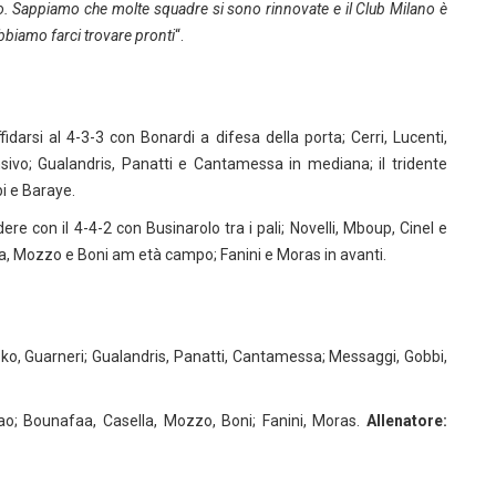
. Sappiamo che molte squadre si sono rinnovate e il Club Milano è
dobbiamo farci trovare pronti
“.
si al 4-3-3 con Bonardi a difesa della porta; Cerri, Lucenti,
ivo; Gualandris, Panatti e Cantamessa in mediana; il tridente
i e Baraye.
e con il 4-4-2 con Businarolo tra i pali; Novelli, Mboup, Cinel e
la, Mozzo e Boni am età campo; Fanini e Moras in avanti.
oko, Guarneri; Gualandris, Panatti, Cantamessa; Messaggi, Gobbi,
Rao; Bounafaa, Casella, Mozzo, Boni; Fanini, Moras.
Allenatore: