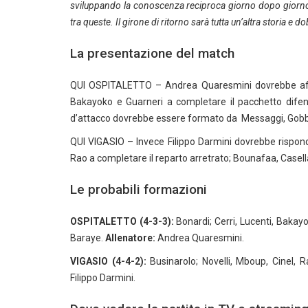
sviluppando la conoscenza reciproca giorno dopo giorno
tra queste. Il girone di ritorno sarà tutta un’altra storia e 
La presentazione del match
QUI OSPITALETTO – Andrea Quaresmini dovrebbe affidar
Bakayoko e Guarneri a completare il pacchetto difens
d’attacco dovrebbe essere formato da Messaggi, Gobb
QUI VIGASIO – Invece Filippo Darmini dovrebbe risponder
Rao a completare il reparto arretrato; Bounafaa, Casel
Le probabili formazioni
OSPITALETTO (4-3-3):
Bonardi; Cerri, Lucenti, Bakay
Baraye.
Allenatore:
Andrea Quaresmini.
VIGASIO (4-4-2):
Businarolo; Novelli, Mboup, Cinel, 
Filippo Darmini.