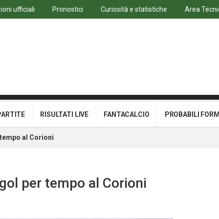
oni ufficiali
Pronostici
Curiosità e statistiche
Area Tecni
PARTITE
RISULTATI LIVE
FANTACALCIO
PROBABILI FOR
 tempo al Corioni
 gol per tempo al Corioni