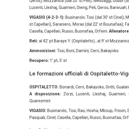
Qeros), Mozzanica (dal 20′ st Peli); Messaggi, Gobbi (d
Lucenti, Lleshaj, Guarnieri, Dieng, Peli, Qeros, Barwuah,
VIGASIO (4-2-3-1):
Businarolo; Tosi (dal 30′ st Cinel), 
st Capellari), Saraniero, Moras (dal 22′ st Bounafaa); Fani
Casella, Capellari, Russo, Buonafaa, Orfeini.
Allenatore
Reti:
al 42′ pt Baraye Y. (Ospitaletto) , al 9′ st Mozzanica
Ammonizioni:
Tosi, Boni, Damini, Cerri, Bakayoko
Recupero:
1′ pt, 5′ st
Le formazioni ufficiali di Ospitaletto-Vi
OSPITALETTO:
Bonardi, Cerri, Bakayoko, Gritti, Gual
A disposizione:
Zorzi, Lucenti, Lleshaj, Guarnieri,
Quaresmini
VIGASIO:
Businarolo, Tosi, Rao, Hoxha, Mboup, Frison, 
Pasquali, Cinel, Casella, Capellari, Russo, Buonafaa, Orf