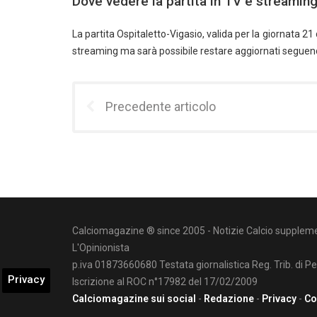
Dove vedere la partita in TV e streamin
La partita Ospitaletto-Vigasio, valida per la giornata 21 
streaming ma sarà possibile restare aggiornati seguendo
Precedente articolo
Calciomagazine ® since 2005 - Notizie Calcio suppleme
L'Opinionista
p.iva 01873660680 Testata giornalistica Reg. Trib. di P
Privacy
Iscrizione al ROC n°17982 del 17/02/2009
Calciomagazine sui social
-
Redazione
-
Privacy
-
Co