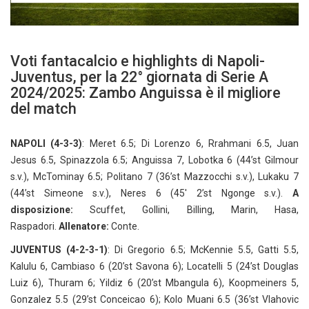
Voti fantacalcio e highlights di Napoli-
Juventus, per la 22° giornata di Serie A
2024/2025: Zambo Anguissa è il migliore
del match
NAPOLI (4-3-3)
: Meret 6.5; Di Lorenzo 6, Rrahmani 6.5, Juan
Jesus 6.5, Spinazzola 6.5; Anguissa 7, Lobotka 6 (44’st Gilmour
s.v.), McTominay 6.5; Politano 7 (36’st Mazzocchi s.v.), Lukaku 7
(44’st Simeone s.v.), Neres 6 (45′ 2’st Ngonge s.v.).
A
disposizione:
Scuffet, Gollini, Billing, Marin, Hasa,
Raspadori.
Allenatore:
Conte.
JUVENTUS (4-2-3-1)
: Di Gregorio 6.5; McKennie 5.5, Gatti 5.5,
Kalulu 6, Cambiaso 6 (20’st Savona 6); Locatelli 5 (24’st Douglas
Luiz 6), Thuram 6; Yildiz 6 (20’st Mbangula 6), Koopmeiners 5,
Gonzalez 5.5 (29’st Conceicao 6); Kolo Muani 6.5 (36’st Vlahovic