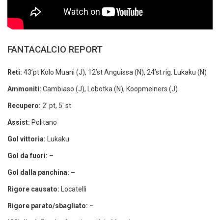
FANTACALCIO REPORT
Reti:
43’pt Kolo Muani (J), 12’st Anguissa (N), 24’st rig. Lukaku (N)
Ammoniti:
Cambiaso (J), Lobotka (N), Koopmeiners (J)
Recupero:
2′ pt, 5′ st
Assist:
Politano
Gol vittoria:
Lukaku
Gol da fuori:
–
Gol dalla panchina: –
Rigore causato:
Locatelli
Rigore parato/sbagliato: –