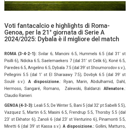
Voti fantacalcio e highlights di Roma-
Genoa, per la 21° giornata di Serie A
2024/2025: Dybala è il migliore del match
ROMA (3-4-2-1):
Svilar 6; Mancini 6.5, Hummels 6.5 (dal 31′ st
Pisilli 6), Ndicka 6.5; Saelemaekers 7 (dal 31′ st Celik 6), Koné 6.5,
Paredes 6.5, Angelino 6.5; Dybala 7.5 (dal 39′ st Shoumorodov s.v.),
Pellegrini 5.5 (dal 1′ st El Sharaawy 7.5); Dovbyk 6.5 (dal 39′ st
Soulé s.v.).
A disposizione.
: Ryan, Marin, Abdulhamid, Dahl,
Hermoso, Sangaré, Romano, Zalewski, Baldanzi.
Allenatore.
:
Claudio Ranieri.
GENOA (4-3-3):
Leali 5.5; De Winter 5, Bani 5 (dal 32′ pt Sabelli 5.5),
Vazquez 5, Martin 6.5; Masini 6.5, Frendrup 5.5, Thorsby 5.5 (dal
23′ st Ekhator 6); Zanoli 6 (dal 23′ st Venturino 6), Pinamonti 5.5,
Miretti 6 (dal 39′ st Kassa s.v.).
A disposizione.:
Gollini, Matturro,