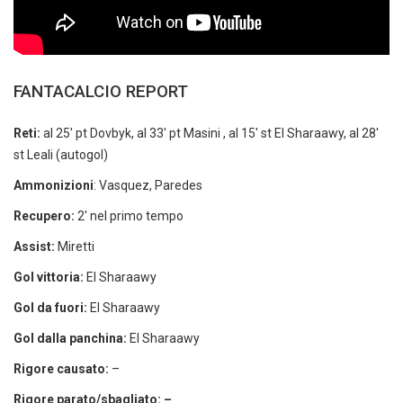
FANTACALCIO REPORT
Reti:
al 25′ pt Dovbyk, al 33′ pt Masini , al 15′ st El Sharaawy, al 28′
st Leali (autogol)
Ammonizioni
: Vasquez, Paredes
Recupero:
2′ nel primo tempo
Assist:
Miretti
Gol vittoria:
El Sharaawy
Gol da fuori:
El Sharaawy
Gol dalla panchina:
El Sharaawy
Rigore causato:
–
Rigore parato/sbagliato: –