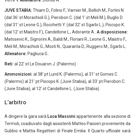
Verre V.
Allenatore:
Dionisi A..
JUVE STABIA:
Thiam D., Folino F., Varnier M., Bellich M., Fortini N.
(dal 36′ st Morachioli G.), Pierobon C. (dal 1′ st Meli M.), Buglio D.
(dal 31′ st Leone G.), Rocchetti Y. (dal 32′ st Sgarbi L.), Piscopo K.
(dal 12′ st Maistro F.), Candellone L., Adorante A..
A disposizione:
Matosevic K., Signorini A., Baldi M., Floriani R., Leone G., Maistro F.,
Meli M., Morachioli G., Mosti N., Quaranta D., Ruggero M., Sgarbi L.
Allenatore:
Pagliuca G..
Reti:
al 22′ st Le Douaron J. (Palermo) .
Ammonizioni:
al 38′ pt Lund K. (Palermo), al 31′ st Gomes C.
(Palermo) al 21′ pt Piscopo K. (Juve Stabia), al 33′ pt Pierobon C.
(Juve Stabia), al 12′ st Candellone L. (Juve Stabia).
L’arbitro
A dirigere la gara sarà
Luca Massimi
appartenente alla sezione di
Termoli, coadiuvato dagli assistenti Matteo Passeri proveniente da
Gubbio e Mattia Regattieri di Finale Emilia. Il Quarto ufficiale sarà