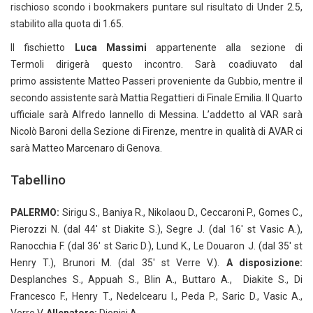
rischioso scondo i bookmakers puntare sul risultato di Under 2.5,
stabilito alla quota di 1.65.
Il fischietto
Luca Massimi
appartenente alla sezione di
Termoli dirigerà questo incontro. Sarà coadiuvato dal
primo assistente Matteo Passeri proveniente da Gubbio, mentre il
secondo assistente sarà Mattia Regattieri di Finale Emilia. Il Quarto
ufficiale sarà Alfredo Iannello di Messina. L’addetto al VAR sarà
Nicolò Baroni della Sezione di Firenze, mentre in qualità di AVAR ci
sarà Matteo Marcenaro di Genova.
Tabellino
PALERMO:
Sirigu S., Baniya R., Nikolaou D., Ceccaroni P., Gomes C.,
Pierozzi N. (dal 44′ st Diakite S.), Segre J. (dal 16′ st Vasic A.),
Ranocchia F. (dal 36′ st Saric D.), Lund K., Le Douaron J. (dal 35′ st
Henry T.), Brunori M. (dal 35′ st Verre V.).
A disposizione:
Desplanches S., Appuah S., Blin A., Buttaro A., Diakite S., Di
Francesco F., Henry T., Nedelcearu I., Peda P., Saric D., Vasic A.,