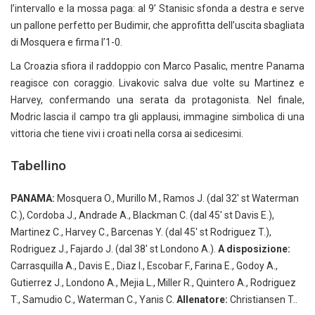
l’intervallo e la mossa paga: al 9’ Stanisic sfonda a destra e serve
un pallone perfetto per Budimir, che approfitta dell’uscita sbagliata
di Mosquera e firma l’1-0.
La Croazia sfiora il raddoppio con Marco Pasalic, mentre Panama
reagisce con coraggio. Livakovic salva due volte su Martinez e
Harvey, confermando una serata da protagonista. Nel finale,
Modric lascia il campo tra gli applausi, immagine simbolica di una
vittoria che tiene vivi i croati nella corsa ai sedicesimi.
Tabellino
PANAMA:
Mosquera O., Murillo M., Ramos J. (dal 32′ st Waterman
C.), Cordoba J., Andrade A., Blackman C. (dal 45′ st Davis E.),
Martinez C., Harvey C., Barcenas Y. (dal 45′ st Rodriguez T.),
Rodriguez J., Fajardo J. (dal 38′ st Londono A.).
A disposizione:
Carrasquilla A., Davis E., Diaz I., Escobar F., Farina E., Godoy A.,
Gutierrez J., Londono A., Mejia L., Miller R., Quintero A., Rodriguez
T., Samudio C., Waterman C., Yanis C.
Allenatore:
Christiansen T..