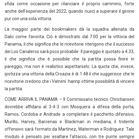
sfida come occasione per rilanciare il proprio cammino, forte
anche dell’esperienza del 2022, quando riuscì a superare il girone
pur con una sola vittoria.
La maggior parte dei bookmakers dà la squadra allenata da
Dalic come favorita. Ciò è dimostrato dal 7.00 per la vittoria del
Panama, il che significa che le ricevitorie ritengono che il successo
dei Los Canaleros sarà poco probabile. Il pareggio è quotato a 4.33,
il che significa che è possibile che la partita possa finire in
pareggio, ma non è realistico aspettarselo. La quota che, invece,
ipotizza una vittoria della Croazia è di 1.48 il che suggerisce che le
ricevitorie credono che i Vatreni hannp ottime possibilità di vincere
la partita.
COME ARRIVA IL PANAMA – Il Commissario tecnico Christiansen
dovrebbe affidarsi al 3-4-3 con Mosquera a difesa della porta;
Ramos, Cordoba e Andrade a completare il pacchetto difensivo;
Murillo, Harvey, Barcenas e Blackman in mediana; il tridente
offensivo sarà formato da Martinez, Waterman e Rodriguez. Tale
modulo è pensato per esaltare l’attacco, con tre punte sempre