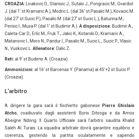
CROAZIA:
Livakovic D., Stanisic J., Sutalo J., Pongracic M., Gvardiol
J. (dal 1′ st Kramaric A.), Modric L. (dal 36′ st Pasalic M.), Kovacic M.
(dal 27′ st Sucic P.), Pasalic M. (dal 27′ st Sucic L.), Baturina M.,
Perisic I., Musa P. (dal 1′ st Budimir A.).
A disposizione:
Budimir A.,
Caleta-Car D., Erlic M., Fruk T., Jakic K., Kotarski D., Kramaric A.,
Matanovic I., Moro N., Pandur I., Pasalic M., Sucic L., Sucic P., Vlasic
N., Vuskovic L.
Allenatore:
Dalic Z..
Reti:
al 9′ st Budimir A. (Croazia) .
Ammonizioni:
al 16′ st Barcenas Y. (Panama) al 45’+2 st Sucic P.
(Croazia).
L’arbitro
A dirigere la gara sarà il fischietto gabonese
Pierre Ghislain
Atcho
, coadiuvato dagli assistenti Boris Ditsoga e da Amos
Abeigne Ndong. Il Quarto Ufficiale sarà l’arbitro saudita Khalid
Saleh Al Turais. La squadra arbitrale dovrà garantire equilibrio e
coerenza, gestendo la partita oculatamente e sapendo