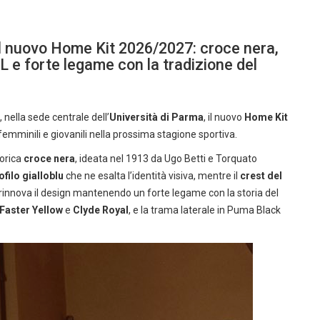
il nuovo Home Kit 2026/2027: croce nera,
LL e forte legame con la tradizione del
ella sede centrale dell’
Università di Parma
, il nuovo
Home Kit
femminili e giovanili nella prossima stagione sportiva.
torica
croce nera
, ideata nel 1913 da Ugo Betti e Torquato
ofilo gialloblu
che ne esalta l’identità visiva, mentre il
crest del
he rinnova il design mantenendo un forte legame con la storia del
Faster Yellow
e
Clyde Royal
, e la trama laterale in Puma Black