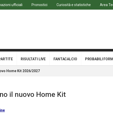
azioni ufficiali
Pronostici
Curiosità e statistiche
Area Te
PARTITE
RISULTATI LIVE
FANTACALCIO
PROBABILI FOR
uovo Home Kit 2026/2027
no il nuovo Home Kit
ine