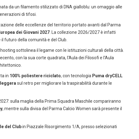
a da un filamento stilizzato di DNA gialloblu: un omaggio alle
nerazioni di tifosi.
izzazione delle eccellenze del territorio portato avanti dal Parma
uropea dei Giovani 2027
. La collezione 2026/2027 è infatti
 il futuro della comunità e del Club.
ooting sottolinea il legame con le istituzioni culturali della città.
ecento, con la sua corte quadrata, l’Aula dei Filosofi e l’Aula
hitettonico.
ta in
100% poliestere riciclato
, con tecnologia
Puma dryCELL
aleggera
sul retro per migliorare la traspirabilità durante le
6/2027: sulla maglia della Prima Squadra Maschile compariranno
y
, mentre sulla divisa del Parma Calcio Women sarà presente il
ale del Club
in Piazzale Risorgimento 1/A, presso selezionati