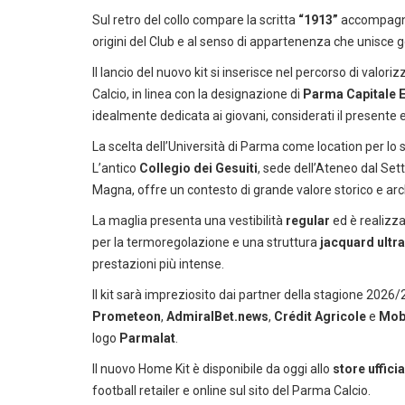
Sul retro del collo compare la scritta
“1913”
accompagnat
origini del Club e al senso di appartenenza che unisce ge
Il lancio del nuovo kit si inserisce nel percorso di valor
Calcio, in linea con la designazione di
Parma Capitale E
idealmente dedicata ai giovani, considerati il presente e
La scelta dell’Università di Parma come location per lo sh
L’antico
Collegio dei Gesuiti
, sede dell’Ateneo dal Sett
Magna, offre un contesto di grande valore storico e arc
La maglia presenta una vestibilità
regular
ed è realizza
per la termoregolazione e una struttura
jacquard ultr
prestazioni più intense.
Il kit sarà impreziosito dai partner della stagione 202
Prometeon
,
AdmiralBet.news
,
Crédit Agricole
e
Mob
logo
Parmalat
.
Il nuovo Home Kit è disponibile da oggi allo
store uffici
football retailer e online sul sito del Parma Calcio.