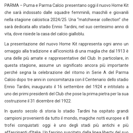
PARMA – Puma e Parma Calcio presentano oggi il nuovo Home Kit
che sarà indossato dalle squadre femminili, maschili e giovanili
nella stagione calcistica 2024/25. Una “matchwear collection” che
sarà dedicata allo stadio Ennio Tardini, nel suo centesimo anno di
vita, dove risiede la casa del calcio gialloblu.
La presentazione del nuovo Home Kit rappresenta ogni anno un
omaggio alla tradizione e all’iconicità di una maglia che dal 1913 è
una delle più amate e rappresentative del Club. In particolare, in
questa stagione, assume un significato ancora più importante
perché segna la celebrazione del ritorno in Serie A del Parma
Calcio dopo tre anni in concomitanza con il Centenario dello stadio
Ennio Tardini, inaugurato il 16 settembre del 1924 e intitolato a
uno dei primi presidenti del Club che pose la prima pietra per la sua
costruzione il 31 dicembre del 1922.
In questo secolo di storia lo stadio Tardini ha ospitato grandi
campioni provenienti da tutto il mondo, magiche notti europee e 8
trofei conquistati: oggi è uno degli stadi più antichi e più
affascinanti d’Italia. Un fascino suscitato dalla linea liberty del suo