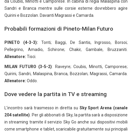
da Coubis, Minotti e Camporese. In cabina di regia Malaspina con
Sandri e Branca mentre sulle corsie esterne dovrebbero agire
Quirini e Bozzolan. Davanti Magrassi e Camarda.
Probabili formazioni di Pineto-Milan Futuro
PINETO (4-3-3):
Tonti; Baggi, De Santis, Ingrosso, Borsoi;
Pellegrino, Amadio, Schirone; Chakir, Gambale, Bruzzaniti.
Allenatore:
Tisci.
MILAN FUTURO (3-5-2)
: Raveyre; Coubis, Minotti, Camporese;
Quirini, Sandri, Malaspina, Branca, Bozzolan; Magrassi, Camarda.
Allenatore:
Oddo.
Dove vedere la partita in TV e streaming
L’incontro sarà trasmesso in diretta su
Sky Sport Arena
(canale
204 satellite)
. Per gli abbonati di Sky, la partita sarà a disposizione
in streaming tramite il servizio Sky Go anche sui dispositivi mobili
come smartphone e tablet, scaricabile gratuitamente sui principali