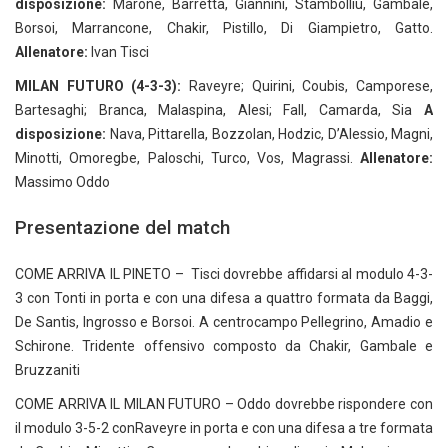
disposizione:
Marone, Barretta, Giannini, Stambolliu, Gambale,
Borsoi, Marrancone, Chakir, Pistillo, Di Giampietro, Gatto.
Allenatore:
Ivan Tisci
MILAN FUTURO (4-3-3):
Raveyre; Quirini, Coubis, Camporese,
Bartesaghi; Branca, Malaspina, Alesi; Fall, Camarda, Sia
A
disposizione:
Nava, Pittarella, Bozzolan, Hodzic, D’Alessio, Magni,
Minotti, Omoregbe, Paloschi, Turco, Vos, Magrassi.
Allenatore:
Massimo Oddo
Presentazione del match
COME ARRIVA IL PINETO – Tisci dovrebbe affidarsi al modulo 4-3-
3 con Tonti in porta e con una difesa a quattro formata da Baggi,
De Santis, Ingrosso e Borsoi. A centrocampo Pellegrino, Amadio e
Schirone. Tridente offensivo composto da Chakir, Gambale e
Bruzzaniti
COME ARRIVA IL MILAN FUTURO – Oddo dovrebbe rispondere con
il modulo 3-5-2 conRaveyre in porta e con una difesa a tre formata