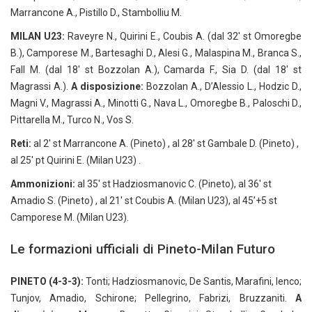
Marrancone A., Pistillo D., Stambolliu M.
MILAN U23:
Raveyre N., Quirini E., Coubis A. (dal 32′ st Omoregbe
B.), Camporese M., Bartesaghi D., Alesi G., Malaspina M., Branca S.,
Fall M. (dal 18′ st Bozzolan A.), Camarda F., Sia D. (dal 18′ st
Magrassi A.).
A disposizione:
Bozzolan A., D’Alessio L., Hodzic D.,
Magni V., Magrassi A., Minotti G., Nava L., Omoregbe B., Paloschi D.,
Pittarella M., Turco N., Vos S.
Reti:
al 2′ st Marrancone A. (Pineto) , al 28′ st Gambale D. (Pineto) ,
al 25′ pt Quirini E. (Milan U23) .
Ammonizioni:
al 35′ st Hadziosmanovic C. (Pineto), al 36′ st
Amadio S. (Pineto) , al 21′ st Coubis A. (Milan U23), al 45’+5 st
Camporese M. (Milan U23).
Le formazioni ufficiali di Pineto-Milan Futuro
PINETO (4-3-3):
Tonti; Hadziosmanovic, De Santis, Marafini, Ienco;
Tunjov, Amadio, Schirone; Pellegrino, Fabrizi, Bruzzaniti.
A