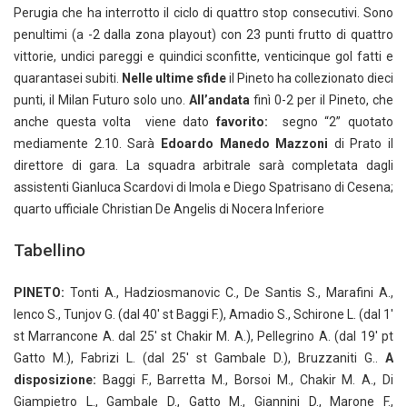
Perugia che ha interrotto il ciclo di quattro stop consecutivi. Sono
penultimi (a -2 dalla zona playout) con 23 punti frutto di quattro
vittorie, undici pareggi e quindici sconfitte, venticinque gol fatti e
quarantasei subiti.
Nelle ultime sfide
il Pineto ha collezionato dieci
punti, il Milan Futuro solo uno.
All’andata
finì 0-2 per il Pineto, che
anche questa volta viene dato
favorito:
segno “2” quotato
mediamente 2.10. Sarà
Edoardo Manedo Mazzoni
di Prato il
direttore di gara. La squadra arbitrale sarà completata dagli
assistenti Gianluca Scardovi di Imola e Diego Spatrisano di Cesena;
quarto ufficiale Christian De Angelis di Nocera Inferiore
Tabellino
PINETO:
Tonti A., Hadziosmanovic C., De Santis S., Marafini A.,
Ienco S., Tunjov G. (dal 40′ st Baggi F.), Amadio S., Schirone L. (dal 1′
st Marrancone A. dal 25′ st Chakir M. A.), Pellegrino A. (dal 19′ pt
Gatto M.), Fabrizi L. (dal 25′ st Gambale D.), Bruzzaniti G..
A
disposizione:
Baggi F., Barretta M., Borsoi M., Chakir M. A., Di
Giampietro L., Gambale D., Gatto M., Giannini D., Marone F.,