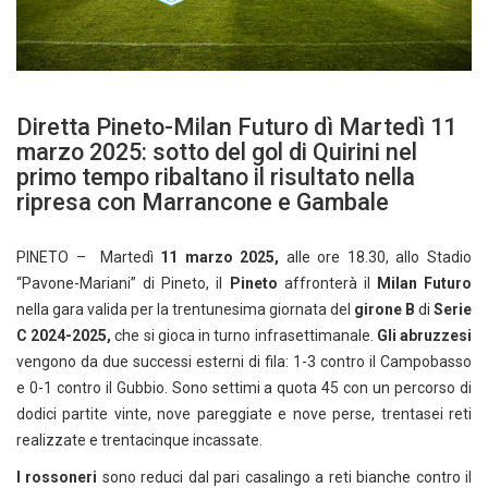
Diretta Pineto-Milan Futuro dì Martedì 11
marzo 2025: sotto del gol di Quirini nel
primo tempo ribaltano il risultato nella
ripresa con Marrancone e Gambale
PINETO – Martedì
11 marzo 2025,
alle ore 18.30, allo Stadio
“Pavone-Mariani” di Pineto, il
Pineto
affronterà il
Milan Futuro
nella gara valida per la trentunesima giornata del
girone B
di
Serie
C 2024-2025,
che si gioca in turno infrasettimanale.
Gli abruzzesi
vengono da due successi esterni di fila: 1-3 contro il Campobasso
e 0-1 contro il Gubbio. Sono settimi a quota 45 con un percorso di
dodici partite vinte, nove pareggiate e nove perse, trentasei reti
realizzate e trentacinque incassate.
I rossoneri
sono reduci dal pari casalingo a reti bianche contro il