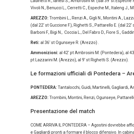
Ladinetti R., Ianesi S., Ambrosini M. (dal 39′ st Espeche
Vivoli N., Benucci L., Cerretti C., Espeche M., Italeng J.,
AREZZO:
Trombini L., Renzi A., Gigli N., Montini A., Lazzar
(dal 22′ st Guccione F.), Righetti S., Pattarello E. (dal 22
Barboni F., Bigi N., Coccia L., Del Fabro D., Fiore S., Gadd
Reti:
al 36′ st Ogunseye R. (Arezzo) .
Ammonizioni:
al 42′ pt Ambrosini M. (Pontedera), al 43′ 
pt Lazzarini M. (Arezzo), al 9′ st Righetti S. (Arezzo).
Le formazioni ufficiali di Pontedera – A
PONTEDERA:
Tantalocchi, Guidi, Martinelli, Gagliardi, A
AREZZO:
Trombini, Montini, Renzi, Ogunseye, Pattarello, 
Presentazione del match
COME ARRIVA IL PONTEDERA – Agostini dovrebbe affidars
e Gagliardi pronti a formare il blocco difensivo. In cabi