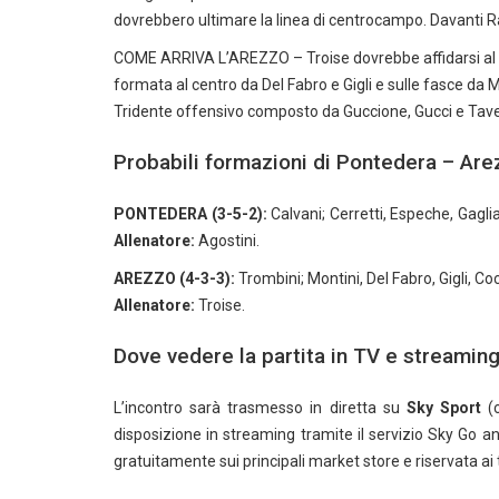
dovrebbero ultimare la linea di centrocampo. Davanti 
COME ARRIVA L’AREZZO – Troise dovrebbe affidarsi al m
formata al centro da Del Fabro e Gigli e sulle fasce da
Tridente offensivo composto da Guccione, Gucci e Taver
Probabili formazioni di Pontedera – Are
PONTEDERA (3-5-2):
Calvani; Cerretti, Espeche, Gaglia
Allenatore:
Agostini.
AREZZO (4-3-3):
Trombini; Montini, Del Fabro, Gigli, Co
Allenatore:
Troise.
Dove vedere la partita in TV e streamin
L’incontro sarà trasmesso in diretta su
Sky Sport
(c
disposizione in streaming tramite il servizio Sky Go a
gratuitamente sui principali market store e riservata ai