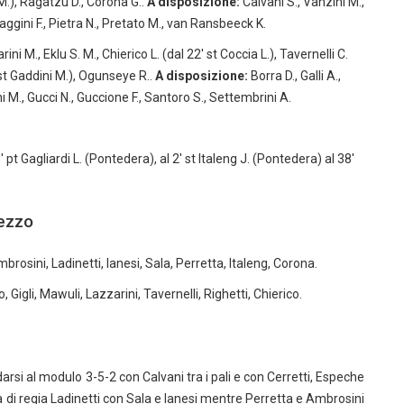
 M.), Ragatzu D., Corona G..
A disposizione:
Calvani S., Vanzini M.,
 Maggini F., Pietra N., Pretato M., van Ransbeeck K.
ini M., Eklu S. M., Chierico L. (dal 22′ st Coccia L.), Tavernelli C.
′ st Gaddini M.), Ogunseye R..
A disposizione:
Borra D., Galli A.,
ini M., Gucci N., Guccione F., Santoro S., Settembrini A.
pt Gagliardi L. (Pontedera), al 2′ st Italeng J. (Pontedera) al 38′
rezzo
mbrosini, Ladinetti, Ianesi, Sala, Perretta, Italeng, Corona.
Gigli, Mawuli, Lazzarini, Tavernelli, Righetti, Chierico.
i al modulo 3-5-2 con Calvani tra i pali e con Cerretti, Espeche
na di regia Ladinetti con Sala e Ianesi mentre Perretta e Ambrosini