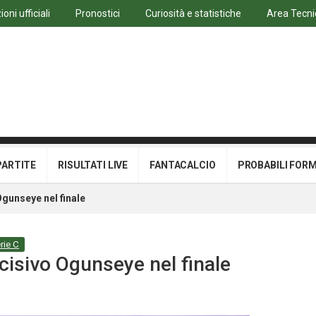
oni ufficiali
Pronostici
Curiosità e statistiche
Area Tecni
PARTITE
RISULTATI LIVE
FANTACALCIO
PROBABILI FOR
gunseye nel finale
rie C
cisivo Ogunseye nel finale