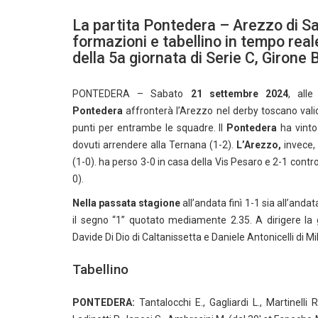
La partita Pontedera – Arezzo di Sa
formazioni e tabellino in tempo real
della 5a giornata di Serie C, Girone 
PONTEDERA – Sabato
21 settembre 2024
, alle
Pontedera
affronterà l’Arezzo nel derby toscano vali
punti per entrambe le squadre. Il
Pontedera
ha vinto
dovuti arrendere alla Ternana (1-2).
L’Arezzo,
invece, 
(1-0). ha perso 3-0 in casa della Vis Pesaro e 2-1 contr
0).
Nella passata stagione
all’andata finì 1-1 sia all’anda
il segno “1” quotato mediamente 2.35. A dirigere la g
Davide Di Dio di Caltanissetta e Daniele Antonicelli di Mi
Tabellino
PONTEDERA:
Tantalocchi E., Gagliardi L., Martinelli 