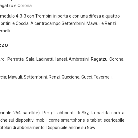
Ragatzu e Corona.
odulo 4-3-3 con Trombini in porta e con una difesa a quattro
 Montini e Coccia. A centrocampo Settembrini, Mawuli e Renzi.
nelli.
zzo
rdi; Perretta, Sala, Ladinetti, Ianesi, Ambrosini; Ragatzu, Corona.
ccia; Mawuli, Settembrini, Renzi; Guccione, Gucci, Tavernelli.
g
anale 254 satellite). Per gli abbonati di Sky, la partita sarà a
nche sui dispositivi mobili come smartphone e tablet, scaricabile
 titolari di abbonamento. Disponibile anche su Now.