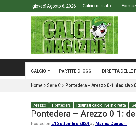
Calciomercato
Formazi
giovedì Agosto 6, 2026
CALCIO
PARTITE DI OGGI
DIRETTA DELLE 
Home
Serie C
Pontedera – Arezzo 0-1: decisivo O
Arezzo
Pontedera
Risultati calcio live in diretta
Se
Pontedera – Arezzo 0-1: de
Posted on
21 Settembre 2024
by
Marina Denegri