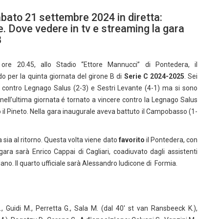
bato 21 settembre 2024 in diretta:
e. Dove vedere in tv e streaming la gara
B
 ore 20.45, allo Stadio “Ettore Mannucci” di Pontedera, il
do per la quinta giornata del girone B di
Serie C 2024-2025
. Sei
 contro Legnago Salus (2-3) e Sestri Levante (4-1) ma si sono
nell’ultima giornata é tornato a vincere contro la Legnago Salus
o il Pineto. Nella gara inaugurale aveva battuto il Campobasso (1-
ta sia al ritorno. Questa volta viene dato
favorito
il Pontedera, con
ara sarà Enrico Cappai di Cagliari, coadiuvato dagli assistenti
lano. Il quarto ufficiale sarà Alessandro Iudicone di Formia.
R., Guidi M., Perretta G., Sala M. (dal 40′ st van Ransbeeck K.),