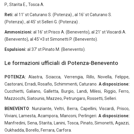
P., Starita E., Tosca A.
Reti:
al 11′ st Caturano S. (Potenza) , al 16′ st Caturano S.
(Potenza) , al 45′ st Selleri G. (Potenza) .
Ammonizioni:
al 16′ st Prisco A. (Benevento), al 21′ st Viscardi A.
(Benevento), al 45’+3 st Simonetti P. (Benevento).
Espulsioni:
al 37′ st Pinato M. (Benevento).
Le formazioni ufficiali di Potenza-Benevento
POTENZA:
Alastra, Sciacca, Verrengia, Rillo, Novella, Felippe,
Castorani, Erradi, Rosafio, Schimmenti, Caturano.
A disposizione:
Cucchietti, Galiano, Galletta, Burgio, Landi, Milesi, Riggio, Ferro,
Mazzocchi, Siatounis, Mazzeo, Petrungaro, Rossetti, Selleri.
BENEVENTO
: Nunziante, Veltri, Berra, Capellini, Viscardi, Prisco,
Viviani, Lamesta, Acampora, Manconi, Perlingeri.
A disposizione:
Manfredini, Sena, Starita, Lanini, Tosca, Pinato, Simonetti, Agazzi,
Oukhadda, Borello, Ferrara, Carfora.