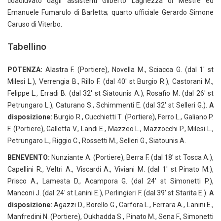
coadiuvato dagli assistenti Gilberto Laghezza di Mestre ed
Emanuele Fumarulo di Barletta; quarto ufficiale Gerardo Simone
Caruso di Viterbo.
Tabellino
POTENZA:
Alastra F. (Portiere), Novella M., Sciacca G. (dal 1′ st
Milesi L.), Verrengia B., Rillo F. (dal 40′ st Burgio R.), Castorani M.,
Felippe L., Erradi B. (dal 32′ st Siatounis A.), Rosafio M. (dal 26′ st
Petrungaro L.), Caturano S., Schimmenti E. (dal 32′ st Selleri G.).
A
disposizione:
Burgio R., Cucchietti T. (Portiere), Ferro L., Galiano P.
F. (Portiere), Galletta V., Landi E., Mazzeo L., Mazzocchi P., Milesi L.,
Petrungaro L., Riggio C., Rossetti M., Selleri G., Siatounis A.
BENEVENTO:
Nunziante A. (Portiere), Berra F. (dal 18′ st Tosca A.),
Capellini R., Veltri A., Viscardi A., Viviani M. (dal 1′ st Pinato M.),
Prisco A., Lamesta D., Acampora G. (dal 24′ st Simonetti P.),
Manconi J. (dal 24′ st Lanini E.), Perlingieri F. (dal 39′ st Starita E.).
A
disposizione:
Agazzi D., Borello G., Carfora L., Ferrara A., Lanini E.,
Manfredini N. (Portiere), Oukhadda S., Pinato M., Sena F., Simonetti