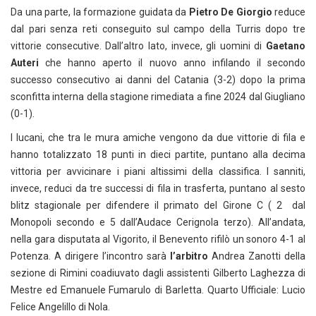
Da una parte, la formazione guidata da
Pietro De Giorgio
reduce
dal pari senza reti conseguito sul campo della Turris dopo tre
vittorie consecutive. Dall’altro lato, invece, gli uomini di
Gaetano
Auteri
che hanno aperto il nuovo anno infilando il secondo
successo consecutivo ai danni del Catania (3-2) dopo la prima
sconfitta interna della stagione rimediata a fine 2024 dal Giugliano
(0-1).
I lucani, che tra le mura amiche vengono da due vittorie di fila e
hanno totalizzato 18 punti in dieci partite, puntano alla decima
vittoria per avvicinare i piani altissimi della classifica. I sanniti,
invece, reduci da tre successi di fila in trasferta, puntano al sesto
blitz stagionale per difendere il primato del Girone C ( 2 dal
Monopoli secondo e 5 dall’Audace Cerignola terzo). All’andata,
nella gara disputata al Vigorito, il Benevento rifilò un sonoro 4-1 al
Potenza. A dirigere l’incontro sarà
l’arbitro
Andrea Zanotti della
sezione di Rimini coadiuvato dagli assistenti Gilberto Laghezza di
Mestre ed Emanuele Fumarulo di Barletta. Quarto Ufficiale: Lucio
Felice Angelillo di Nola.