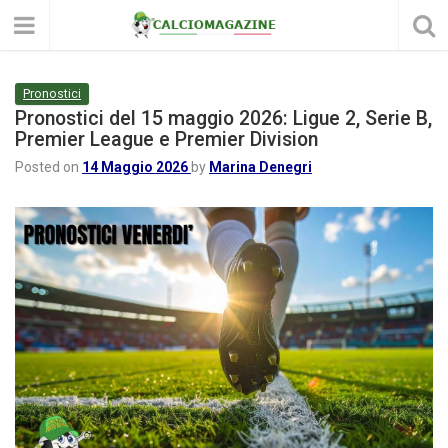
Pronostici
Pronostici del 15 maggio 2026: Ligue 2, Serie B,
Premier League e Premier Division
Posted on
14 Maggio 2026
by
Marina Denegri