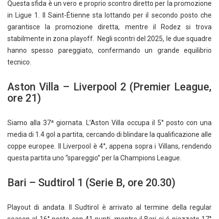
Questa sfida è un vero e proprio scontro diretto per la promozione
in Ligue 1. Il Saint-Étienne sta lottando per il secondo posto che
garantisce la promozione diretta, mentre il Rodez si trova
stabilmente in zona playoff. Negli scontri del 2025, le due squadre
hanno spesso pareggiato, confermando un grande equilibrio
tecnico.
Aston Villa – Liverpool 2 (Premier League,
ore 21)
Siamo alla 37ª giornata. L’Aston Villa occupa il 5° posto con una
media di 1.4 gol a partita, cercando di blindare la qualificazione alle
coppe europee. Il Liverpool è 4°, appena sopra i Villans, rendendo
questa partita uno “spareggio” per la Champions League.
Bari – Sudtirol 1 (Serie B, ore 20.30)
Playout di andata. Il Sudtirol è arrivato al termine della regular
season al 16° posto con 41 punti, mentre il Bari si é piazzato 17°