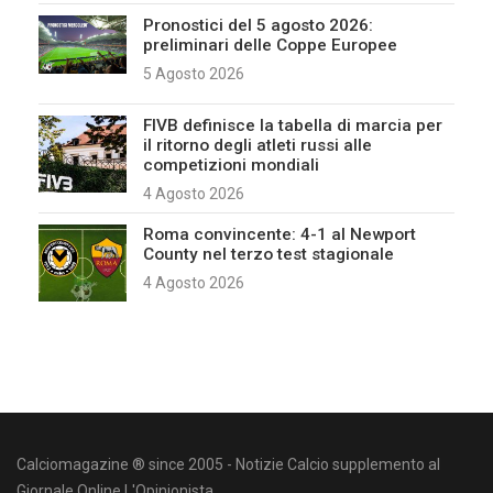
Pronostici del 5 agosto 2026:
preliminari delle Coppe Europee
5 Agosto 2026
FIVB definisce la tabella di marcia per
il ritorno degli atleti russi alle
competizioni mondiali
4 Agosto 2026
Roma convincente: 4-1 al Newport
County nel terzo test stagionale
4 Agosto 2026
Calciomagazine ® since 2005 - Notizie Calcio supplemento al
Giornale Online L'Opinionista